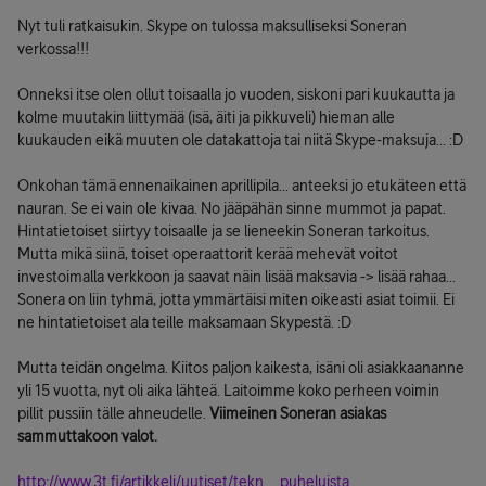
Nyt tuli ratkaisukin. Skype on tulossa maksulliseksi Soneran
verkossa!!!
Onneksi itse olen ollut toisaalla jo vuoden, siskoni pari kuukautta ja
kolme muutakin liittymää (isä, äiti ja pikkuveli) hieman alle
kuukauden eikä muuten ole datakattoja tai niitä Skype-maksuja... :D
Onkohan tämä ennenaikainen aprillipila... anteeksi jo etukäteen että
nauran. Se ei vain ole kivaa. No jääpähän sinne mummot ja papat.
Hintatietoiset siirtyy toisaalle ja se lieneekin Soneran tarkoitus.
Mutta mikä siinä, toiset operaattorit kerää mehevät voitot
investoimalla verkkoon ja saavat näin lisää maksavia -> lisää rahaa...
Sonera on liin tyhmä, jotta ymmärtäisi miten oikeasti asiat toimii. Ei
ne hintatietoiset ala teille maksamaan Skypestä. :D
Mutta teidän ongelma. Kiitos paljon kaikesta, isäni oli asiakkaananne
yli 15 vuotta, nyt oli aika lähteä. Laitoimme koko perheen voimin
pillit pussiin tälle ahneudelle.
Viimeinen Soneran asiakas
sammuttakoon valot.
http://www.3t.fi/artikkeli/uutiset/tekn ... puheluista