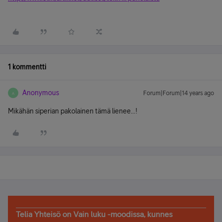
1 kommentti
Anonymous
Forum|Forum|14 years ago
A
Mikähän siperian pakolainen tämä lienee...!
Telia Yhteisö on Vain luku -moodissa, kunnes