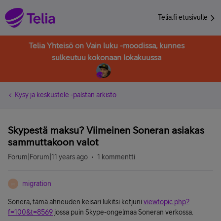
Telia.fi etusivulle
Telia Yhteisö on Vain luku -moodissa, kunnes
sulkeutuu kokonaan lokakuussa
Kysy ja keskustele -palstan arkisto
Skypestä maksu? Viimeinen Soneran asiakas
sammuttakoon valot
Forum|Forum|11 years ago
1 kommentti
migration
M
Sonera, tämä ahneuden keisari lukitsi ketjuni
viewtopic.php?
f=100&t=8569
jossa puin Skype-ongelmaa Soneran verkossa.