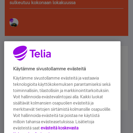
sulkeutuu kokonaan lokakuussa
Älä jää paitsi – osallistu ja voita!
Tilaa Telian uutiskirje ja olet mukana arvonnassa.
Käytämme sivustollamme evästeitä
Samalla saat parhaat asiakasedut suoraan
Käytämme sivustollamme evästeitä ja vastaavia
sähköpostiisi.
teknologioita käyttökokemuksen parantamiseksi sekä
toiminnallisiin, tilastollisiin ja markkinointitarkoituksiin.
Voit hallinnoida evästevalintojasi alla. Kaikki luokat
Tilaa nyt
sisältävät kolmansien osapuolien evästeitä ja
merkitsevät tietojen siirtämistä kolmansille osapuolille.
Voit hallinnoida evästeitä tai poistaa ne käytöstä
milloin tahansa evästeasetuksissa. Lisätietoja
evästeistä saat
evästeitä koskevasta