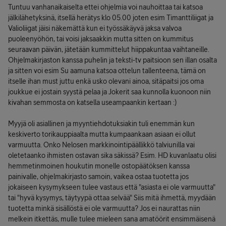
Tuntuu vanhanaikaiselta ettei ohjelmia voi nauhoittaa tai katsoa
jälkilähetyksinä, itsellä herätys klo 05.00 joten esim Timanttiliigat ja
Valioliigat jäisi näkemättä kun ei työssäkäyvä jaksa valvoa
puoleenyöhön, tai voisi jaksaakkin mutta sitten on kummitus
seuraavan päivän, jätetään kummittelut hiippakuntaa vaihtaneille.
Ohjelmakirjaston kanssa puhelin ja teksti-tv paitsioon sen illan osalta
ja sitten voi esim Su aamuna katsoa ottelun tallenteena, tämä on
itselle ihan must juttu enkä usko olevani ainoa, sitäpaitsi jos oma
joukkue ei jostain syystä pelaa ja Jokerit saa kunnolla kuonoon niin
kivahan semmosta on katsella useampaankin kertaan :)
Myyjä oli asiallinen ja myyntiehdotuksiakin tuli enemmän kun
keskiverto torikauppiaalta mutta kumpaankaan asiaan ei ollut
varmuutta. Onko Nelosen markkinointipäällikkö talviunilla vai
oletetaanko ihmisten ostavan sika säkissä? Esim. HD kuvanlaatu olisi
hemmetinmoinen houkutin monelle ostopäätöksen kanssa
painivalle, ohjelmakirjasto samoin, vaikea ostaa tuotetta jos
jokaiseen kysymykseen tulee vastaus että "asiasta ei ole varmuutta"
tai "hyvä kysymys, täytyypä ottaa selvää" Siis mitä ihmettä, myydään
tuotetta minkä sisällöstä ei ole varmuutta? Jos ei naurattas niin
melkein itkettäs, mulle tulee mieleen sana amatöörit ensimmäisenä