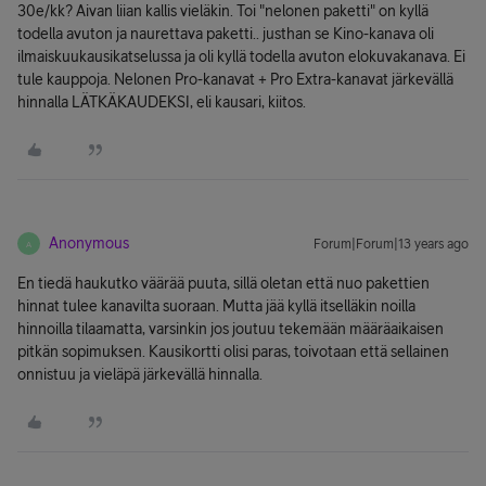
30e/kk? Aivan liian kallis vieläkin. Toi "nelonen paketti" on kyllä
todella avuton ja naurettava paketti.. justhan se Kino-kanava oli
ilmaiskuukausikatselussa ja oli kyllä todella avuton elokuvakanava. Ei
tule kauppoja. Nelonen Pro-kanavat + Pro Extra-kanavat järkevällä
hinnalla LÄTKÄKAUDEKSI, eli kausari, kiitos.
Anonymous
Forum|Forum|13 years ago
A
En tiedä haukutko väärää puuta, sillä oletan että nuo pakettien
hinnat tulee kanavilta suoraan. Mutta jää kyllä itselläkin noilla
hinnoilla tilaamatta, varsinkin jos joutuu tekemään määräaikaisen
pitkän sopimuksen. Kausikortti olisi paras, toivotaan että sellainen
onnistuu ja vieläpä järkevällä hinnalla.