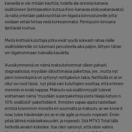
kanavilla ei ole mitään käyttöä, todella ala-arvoisia kanavia
sisältöineen (kehtaavatkin kutsua Kino-kanavaa elokuvakanavaksi).
Ja näitä yritetään pakkosyöttää sm-liigasta kiinnostuneille jotta
voidaan vetää hintaa vielä korkeammaksi. Perinjuurin kirosana
iljettävää touhua.
Meitä kriittisiä kuluttajia jotka eivät syydä sokeasti rahaa näille
sisältödiilereille on lukemani perusteella aika paljon, liittyen tähän
sm-liigahommaan tulevalla kaudella.
Vuosikymmeniä on nämä maksutvhommat olleet pahasti
stagnaatiossa; myydään idioottimaisia paketteja, jne., mutta nyt
pieni toivonkipinä on syttynyt nettijakelun takia, Netflixillä et al on
ollut iso rooli tässä.. nyt pitää vain kuluttajien osoittaa, että entinen
meininki ei enää nappaa. Maksutv:ssä sisällönmyyjät tulevat
voittamaan nämä "myydään superpaketteja joista tilaaja katsoo n.
10% sisällöstä"-pakettidiilerit. Ihmisten vapaa-ajasta taistellaan
entistä kovemmin monelta eri suunnalta ja maksutv, as we know it
now, tulee häviämään jos se ei ole agile ja muutu nopeasti. Ensin
pitää lähteä määräaikaisuudet, ja nopeasti. Sitä MTV3 Total tällä
hetkellä ainakin kokeilee. Itse olen sanonut, että olisin valmis