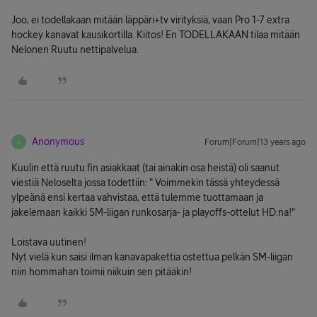
Joo, ei todellakaan mitään läppäri+tv virityksiä, vaan Pro 1-7 extra
hockey kanavat kausikortilla. Kiitos! En TODELLAKAAN tilaa mitään
Nelonen Ruutu nettipalvelua.
Anonymous
Forum|Forum|13 years ago
A
Kuulin että ruutu.fin asiakkaat (tai ainakin osa heistä) oli saanut
viestiä Neloselta jossa todettiin: " Voimmekin tässä yhteydessä
ylpeänä ensi kertaa vahvistaa, että tulemme tuottamaan ja
jakelemaan kaikki SM-liigan runkosarja- ja playoffs-ottelut HD:na!"
Loistava uutinen!
Nyt vielä kun saisi ilman kanavapakettia ostettua pelkän SM-liigan
niin hommahan toimii niikuin sen pitääkin!