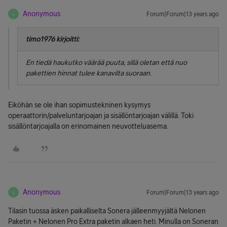
Anonymous
Forum|Forum|13 years ago
A
timo1976 kirjoitti:
En tiedä haukutko väärää puuta, sillä oletan että nuo
pakettien hinnat tulee kanavilta suoraan.
Eiköhän se ole ihan sopimustekninen kysymys
operaattorin/palveluntarjoajan ja sisällöntarjoajan välillä. Toki
sisällöntarjoajalla on erinomainen neuvotteluasema.
Anonymous
Forum|Forum|13 years ago
A
Tilasin tuossa äsken paikalliselta Sonera jälleenmyyjältä Nelonen
Paketin + Nelonen Pro Extra paketin alkaen heti. Minulla on Soneran