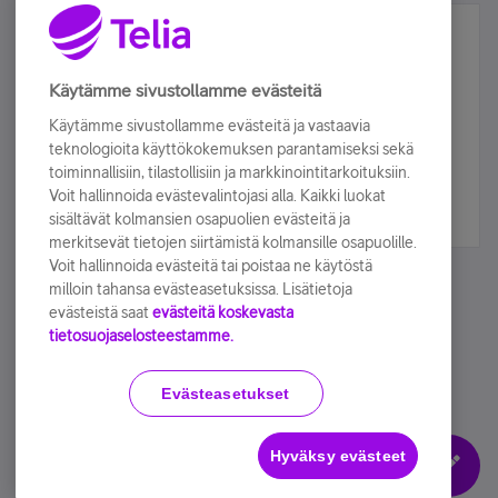
Älä jää paitsi – osallistu ja voita!
Tilaa Telian uutiskirje ja olet mukana arvonnassa.
Käytämme sivustollamme evästeitä
Samalla saat parhaat asiakasedut suoraan
Käytämme sivustollamme evästeitä ja vastaavia
sähköpostiisi.
teknologioita käyttökokemuksen parantamiseksi sekä
toiminnallisiin, tilastollisiin ja markkinointitarkoituksiin.
Voit hallinnoida evästevalintojasi alla. Kaikki luokat
Tilaa nyt
sisältävät kolmansien osapuolien evästeitä ja
merkitsevät tietojen siirtämistä kolmansille osapuolille.
Voit hallinnoida evästeitä tai poistaa ne käytöstä
milloin tahansa evästeasetuksissa. Lisätietoja
evästeistä saat
evästeitä koskevasta
tietosuojaselosteestamme.
Käyttöehdot
Accessibility statement
Evästeasetukset
Hyväksy evästeet
Evästeasetukset