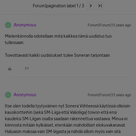
Forum|pagination.label 1 / 3
Anonymous
Forum|Forum|13 years ago
A
Mielenkiinnolla odotellaan mitä kaikkea tämä uudistus tuo
tullessaan.
Toivottavasti kaikki uudistukset tulee Soneran tarjontaan.
Anonymous
Forum|Forum|13 years ago
A
Itse olen todella tyytyväinen nyt Sonera Viihteessä käytössä olleisiin
kausikortteihin (sekä SM-Liiga että Valioliiga) toivon että ensi
kaudeksi SM-Liigan osalta saadaan rakennettua vastaava. Minua ei
kiinnosta mitään kylkiäiset, etenkään mahdolilset elokuvakanavat.
Haluaisin maksaa vain SM-liigasta ja nähdä silloin myös vain sitä.