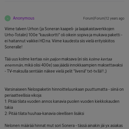
Anonymous
Forum|Forum|12 years ago
A
Viime talven Urhon (ja Soneran kaapeli- ja laajakaistaverkkojen
Urho-Totalin) 100e "kausikortti" oli oikein sopiva ja mukava paketti -
ei haitannut vaikkei HD.na. Viime kaudesta siis vielä erityiskiitos
Soneralle!
Tää uus kolme kertaa
niin paljon
maksava (ei siis
kolme kertaa
enemmän
, mikä olisi 400e) saa jäädä innokkaampien maksettavaksi
- TV-maksulla sentään näkee vielä pelit "livenä" txt-tv.llä!! ;)
Varsinaiseen Nelospaketin hinnoitteluunkaan puuttumatta - siinä on
periaatteellisia vikoja:
1: Pitää tilata vuoden annos kanavia puolen vuoden kiekkokauden
takia
2: Pitää tilata huuhaa-kanavia oleellisen lisäksi
Nelonen määrää hinnat mut sori Sonera - tässä ainakin jäi yx asiakas