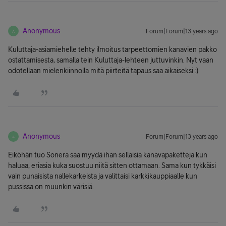
Anonymous
Forum|Forum|13 years ago
A
Kuluttaja-asiamiehelle tehty ilmoitus tarpeettomien kanavien pakko
ostattamisesta, samalla tein Kuluttaja-lehteen juttuvinkin. Nyt vaan
odotellaan mielenkiinnolla mitä piirteitä tapaus saa aikaiseksi :)
Anonymous
Forum|Forum|13 years ago
A
Eiköhän tuo Sonera saa myydä ihan sellaisia kanavapaketteja kun
haluaa, eriasia kuka suostuu niitä sitten ottamaan. Sama kun tykkäisi
vain punaisista nallekarkeista ja valittaisi karkkikauppiaalle kun
pussissa on muunkin värisiä.