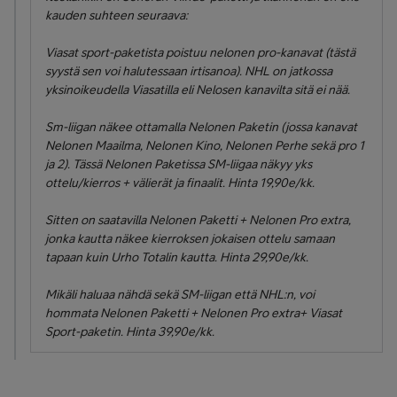
kauden suhteen seuraava:
Viasat sport-paketista poistuu nelonen pro-kanavat (tästä
syystä sen voi halutessaan irtisanoa). NHL on jatkossa
yksinoikeudella Viasatilla eli Nelosen kanavilta sitä ei nää.
Sm-liigan näkee ottamalla Nelonen Paketin (jossa kanavat
Nelonen Maailma, Nelonen Kino, Nelonen Perhe sekä pro 1
ja 2). Tässä Nelonen Paketissa SM-liigaa näkyy yks
ottelu/kierros + välierät ja finaalit. Hinta 19,90e/kk.
Sitten on saatavilla Nelonen Paketti + Nelonen Pro extra,
jonka kautta näkee kierroksen jokaisen ottelu samaan
tapaan kuin Urho Totalin kautta. Hinta 29,90e/kk.
Mikäli haluaa nähdä sekä SM-liigan että NHL:n, voi
hommata Nelonen Paketti + Nelonen Pro extra+ Viasat
Sport-paketin. Hinta 39,90e/kk.