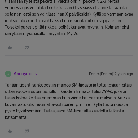
tilaamaan kyseistä pakettia (vaikka onkin "paketti") 2-3 kertaa
vuodessa jos voi tilata 1kk kerrallaan (itseasiassa tilanne taitaa olla
sellainen, että sen voi tilata ihan X päiväksikin). Kyllä se varmaan avaa
maksuhalukkuutta asiakkaissa kun ei sidota pitkiin soppareihin.
Toiseksi paketit pitää rikkoa, pelkät kanavat myyntiin. Kolmanneksi
siirrytään myös sisällön myyntiin. My 2c.
Anonymous
Forum|Forum|12 years ago
A
Tänään tipahti sähköpostiin mainos SM-liigasta ja totta tosiaan pitäisi
ottaa vuoden sopimus, jolloin kauden hinnaksi tulisi 299€, joka on
tasan kolme kertaa enemmän kuin viime kaudesta maksoin. Vaikka
kuvan laatu olisi huomattavasti parempi niin en kyllä tuota nousua
pysty hyväksymään. Taitaa jäädä SM-liiga tältä kaudelta telkusta
katsomatta...