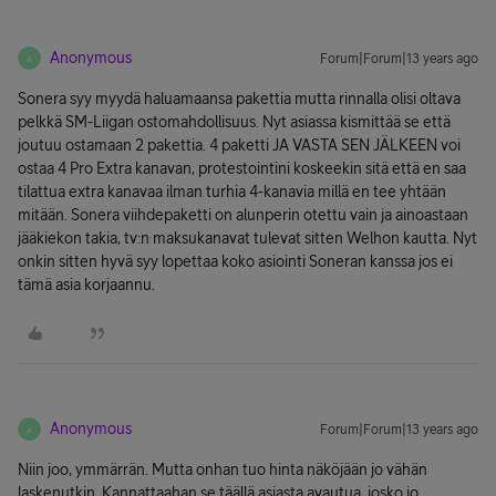
Anonymous
Forum|Forum|13 years ago
A
Sonera syy myydä haluamaansa pakettia mutta rinnalla olisi oltava
pelkkä SM-Liigan ostomahdollisuus. Nyt asiassa kismittää se että
joutuu ostamaan 2 pakettia. 4 paketti JA VASTA SEN JÄLKEEN voi
ostaa 4 Pro Extra kanavan, protestointini koskeekin sitä että en saa
tilattua extra kanavaa ilman turhia 4-kanavia millä en tee yhtään
mitään. Sonera viihdepaketti on alunperin otettu vain ja ainoastaan
jääkiekon takia, tv:n maksukanavat tulevat sitten Welhon kautta. Nyt
onkin sitten hyvä syy lopettaa koko asiointi Soneran kanssa jos ei
tämä asia korjaannu.
Anonymous
Forum|Forum|13 years ago
A
Niin joo, ymmärrän. Mutta onhan tuo hinta näköjään jo vähän
laskenutkin. Kannattaahan se täällä asiasta avautua, josko jo