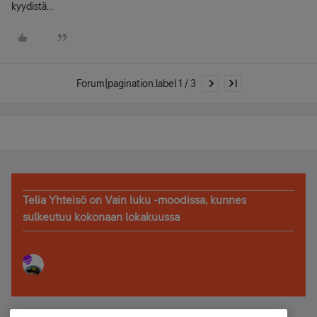
kyydistä...
Forum|pagination.label 1 / 3
Telia Yhteisö on Vain luku -moodissa, kunnes
sulkeutuu kokonaan lokakuussa