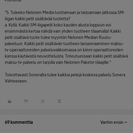
Poiminta:
"5. Tuleeko Nelonen Media tuottamaan ja tarjoamaan jatkossa SM-
liigan kaikki pelit sisältävää tuotetta?
a. Kyllä. Kaikki SM-liigapelit koko kauden alusta loppuun voi
ensimmäistä kertaa nähdä vain yhden tuotteen tilaamalla! Kaikki
pelit sisältävä tuote tulee myyntiin Nelonen Median Ruutu-
palveluun. Kaikki pelit sisältävän tuotteen lanseeraaminen maksu-
tv-operaattoreiden palveluvalikoimassa on kiinni operaattoreiden
kanssa käytävistä neuvotteluista. Toteutuessaan kaikki pelit sisältävä
maksu-tv-palvelu on tarjolla vain Nelonen Paketin tilaajille."
Toivottavasti Soneralta tulee kaikkia pelejä koskeva palvelu Sonera
Viihteeseen.
69 kommenttia
Vanhin ensin