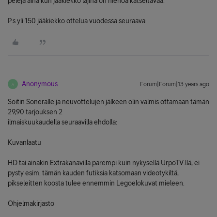
pelejä aina kun jääkiekko lajina on hienoa katseltavaa.
P.s yli 150 jääkiekko ottelua vuodessa seuraava
Anonymous
Forum|Forum|13 years ago
A
Soitin Soneralle ja neuvottelujen jälkeen olin valmis ottamaan tämän
29,90 tarjouksen 2
ilmaiskuukaudella seuraavilla ehdolla:
Kuvanlaatu
HD tai ainakin Extrakanavilla parempi kuin nykysellä UrpoTV:llä, ei
pysty esim. tämän kauden futiksia katsomaan videotykiltä,
pikseleitten koosta tulee ennemmin Legoelokuvat mieleen.
Ohjelmakirjasto