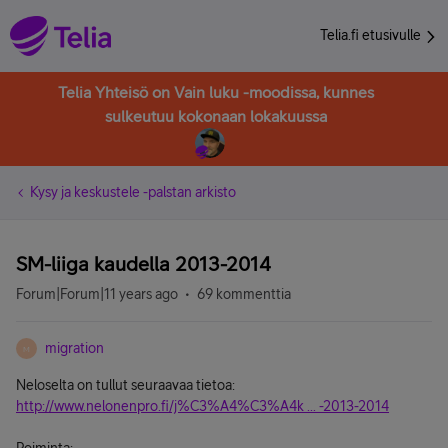
Telia.fi etusivulle
Telia Yhteisö on Vain luku -moodissa, kunnes
sulkeutuu kokonaan lokakuussa
Kysy ja keskustele -palstan arkisto
SM-liiga kaudella 2013-2014
Forum|Forum|11 years ago
69 kommenttia
migration
M
Neloselta on tullut seuraavaa tietoa:
http://www.nelonenpro.fi/j%C3%A4%C3%A4k ... -2013-2014