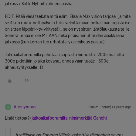
jatkossa. Kiitti. Nyt riitti ahneuspasha.
EDIT: Pitää vielä tsekata mitä esim. Elisa ja Maxivision tarjoaa.. ja mitä
se 4:sen ruutu-nettipalvelu tulisi veloittamaan pelkästään liigasta (se
on sitten läppäri->tv-viritystä)... se on nyt sitten lähtölaukausta teille
Sonera.. enää ei ole MITÄÄN mikä pitäisi minut teidän asiakkaana
jatkossa (kun kerran tuo urhototal yksinoikeus poistui).
Jatkoaikafoorumilla puhutaan sopivista hinnoista.. 200e mainittu..
300e pidetään jo aika kovana.. onnea vaan tuolle ~500e
ahneusyritykselle. :D
Anonymous
Forum|Forum|13 years ago
A
Lisää tietoa(?)
jatkoaikafoorumilta, nimimerkiltä Gandhi
:
Itsellänikin on Soneran Viihde-paketti ja tilannehan on ens