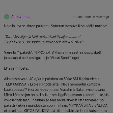
Anonymous
Forum|Forum|13 years ago
A
No niin, nyt se sitten paukahti. Soneran menuvalikon päällä mainos:
"Tuhti SM-liiga- ja NHL-paketti sekä paljon muuta!
39,90 €/kk (12 kk sopimus) kokonaishinta 478,80 €"
Vierellä "4 paketti", "4 PRO Extra" (tämä ilmeisesti se uusi paketti
jossa kaikki pelit smliigasta) ja "Viasat Sport" logot.
Että semmosta...
Aika nasta veto! 40 e/kk ja palttiarallaa 500e SM-liigakaudesta
TELKKARISSA!? Ei ole siis todellista!! Neljä hemmetin kymppiä
kuukaudessa!? Eikä ole edes mitään Viasatin leffakanavia mukana.
Miettikääs paljon on paikallisen sm-liigalätkäseuran kausari... ette siis
voi olla tosissaan... näinhän se taas meni, arvasin että tökätään iso
paketti kaikkea mahdollista isoon hintaan. MYYKÄÄ SITÄ SISÄLTÖÄ,
ei paketteja. KIITOS PALJON! Jää sitten näköjään lätkät katsomatta