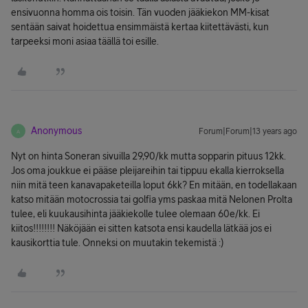
ensivuonna homma ois toisin. Tän vuoden jääkiekon MM-kisat
sentään saivat hoidettua ensimmäistä kertaa kiitettävästi, kun
tarpeeksi moni asiaa täällä toi esille.
Anonymous
Forum|Forum|13 years ago
A
Nyt on hinta Soneran sivuilla 29,90/kk mutta sopparin pituus 12kk.
Jos oma joukkue ei pääse pleijareihin tai tippuu ekalla kierroksella
niin mitä teen kanavapaketeilla loput 6kk? En mitään, en todellakaan
katso mitään motocrossia tai golfia yms paskaa mitä Nelonen Prolta
tulee, eli kuukausihinta jääkiekolle tulee olemaan 60e/kk. Ei
kiitos!!!!!!!! Näköjään ei sitten katsota ensi kaudella lätkää jos ei
kausikorttia tule. Onneksi on muutakin tekemistä :)