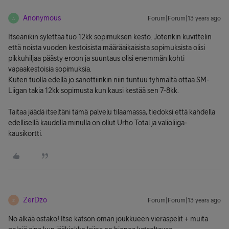
Anonymous
Forum|Forum|13 years ago
A
Itseänikin sylettää tuo 12kk sopimuksen kesto. Jotenkin kuvittelin
että noista vuoden kestoisista määräaikaisista sopimuksista olisi
pikkuhiljaa päästy eroon ja suuntaus olisi enemmän kohti
vapaakestoisia sopimuksia.
Kuten tuolla edellä jo sanottiinkin niin tuntuu tyhmältä ottaa SM-
Liigan takia 12kk sopimusta kun kausi kestää sen 7-8kk.
Taitaa jäädä itseltäni tämä palvelu tilaamassa, tiedoksi että kahdella
edellisellä kaudella minulla on ollut Urho Total ja valioliiga-
kausikortti.
ZerDzo
Forum|Forum|13 years ago
Z
No älkää ostako! Itse katson oman joukkueen vieraspelit + muita