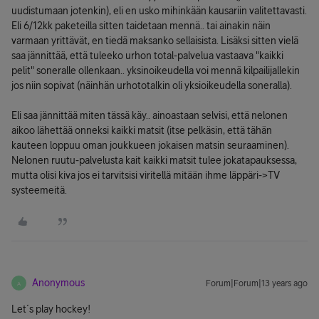
uudistumaan jotenkin), eli en usko mihinkään kausariin valitettavasti.
Eli 6/12kk paketeilla sitten taidetaan mennä.. tai ainakin näin
varmaan yrittävät, en tiedä maksanko sellaisista. Lisäksi sitten vielä
saa jännittää, että tuleeko urhon total-palvelua vastaava "kaikki
pelit" soneralle ollenkaan.. yksinoikeudella voi mennä kilpailijallekin
jos niin sopivat (näinhän urhototalkin oli yksioikeudella soneralla).
Eli saa jännittää miten tässä käy.. ainoastaan selvisi, että nelonen
aikoo lähettää onneksi kaikki matsit (itse pelkäsin, että tähän
kauteen loppuu oman joukkueen jokaisen matsin seuraaminen).
Nelonen ruutu-palvelusta kait kaikki matsit tulee jokatapauksessa,
mutta olisi kiva jos ei tarvitsisi viritellä mitään ihme läppäri->TV
systeemeitä.
Anonymous
Forum|Forum|13 years ago
A
Let´s play hockey!