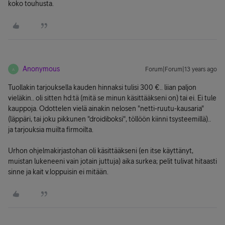
koko touhusta.
Anonymous
Forum|Forum|13 years ago
A
Tuollakin tarjouksella kauden hinnaksi tulisi 300 €.. liian paljon
vieläkin.. oli sitten hd:tä (mitä se minun käsittääkseni on) tai ei. Ei tule
kauppoja. Odottelen vielä ainakin nelosen "netti-ruutu-kausaria"
(läppäri, tai joku pikkunen "droidiboksi", töllöön kiinni tsysteemillä)..
ja tarjouksia muilta firmoilta.
Urhon ohjelmakirjastohan oli käsittääkseni (en itse käyttänyt,
muistan lukeneeni vain jotain juttuja) aika surkea; pelit tulivat hitaasti
sinne ja kait v.loppuisin ei mitään.