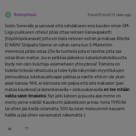
Anonymous
Forum|Forum|13 years ago
A
Soitin Soneralle ja sanoivat että nähdäkseen ensi kauden oman SM-
Liiga joukkueen ottelut pitää ottaa nelosen kanavapaketti
(höpöhöpökanavat) jotta voi tilata nelonen extran ja maksaa 40e/kk.
EI NÄIN! Sitäpaitsi tilanne on vähän sama kun S-Markettiin
mennessä pitäisi ostaa 20e:lla tuotteita joita ei tarvitse jotta saa
ostaa litran maitoa. Jos ei pelkkää jääkiekon katselumahdollisuutta
löydy niin olen kuluttaja-asiamieheen yhteydessä! Toiminta on
todella törkeää rahastusta ja tulee kyllä näkymään myyntilukujen
pienuudessa, lukekaa jatkoajan palstaa ja näette että en ole yksin
asian kanssa. NHL ei kiinnosta niin paljoa että siitä maksaisin (pari
matsia kaudessa) ja lastenkanavilla + elokuvakanavilla
en tee mitään
vaikka saisin ilmaiseksi.
Nyt järki käteen ja puusta alas minne on
menty perse edellä! Kausikortti jääkiekkoon ja max. hinta 19,90/kk
tai sitten jää itsellä ostamatta, 500:lla ostan mieluummin kausarin
hallille ja jää sitten vierasmatsit näkemättä :(