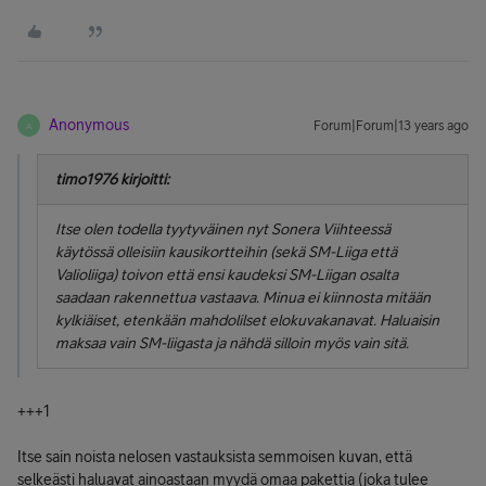
Anonymous
Forum|Forum|13 years ago
A
timo1976 kirjoitti:
Itse olen todella tyytyväinen nyt Sonera Viihteessä
käytössä olleisiin kausikortteihin (sekä SM-Liiga että
Valioliiga) toivon että ensi kaudeksi SM-Liigan osalta
saadaan rakennettua vastaava. Minua ei kiinnosta mitään
kylkiäiset, etenkään mahdolilset elokuvakanavat. Haluaisin
maksaa vain SM-liigasta ja nähdä silloin myös vain sitä.
+++1
Itse sain noista nelosen vastauksista semmoisen kuvan, että
selkeästi haluavat ainoastaan myydä omaa pakettia (joka tulee