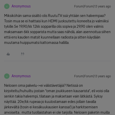
Anonymous
Forum|Forum|13 years ago
A
Miksiköhän sama sisältö olis RuutuTV:ssä yhtään sen halvempaa?
Tosin mua se ei haittaisi kun HDMI juoksutettu koneelta jo valmiiksi
tykille.Se 19,90/kk 12kk sopparilla olis sopiva ja 29,90 olen valmis
maksamaan 6kk sopparista mutta saas nähdä, alan asennoitua siihen
että ens kauden matsit kuunnellaan radiosta ja sitten käydään
muutama huippumatsi kattomassa hallilla.
Anonymous
Forum|Forum|13 years ago
A
Nelosen oma palvelu->ei välistävetäjiä? Netissä on
kirjoiteltu/huhuiltu jostain "oman joukkueen kausarista", eli voisi olla
senkin takia halvempi, tilataan ja maksetaan vain lätkästä. Syksy
näyttää. 20e/kk rupeaa jo kuulostamaan edes jollain tavalla
järkevältä (tosin ei kesäkuukausien kanssa!) ja harkitsemisen
arvoiselta.. mutta tuollaistahan ei ole tarjolla. Nelosen paketin muilla