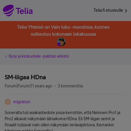
Telia.fi etusivulle
Telia Yhteisö on Vain luku -moodissa, kunnes
sulkeutuu kokonaan lokakuussa
Kysy ja keskustele -palstan arkisto
SM-liigaa HDna
Forum|Forum|11 years ago
3 kommenttia
migration
M
Soneralta tuli asiakastiedote jossa kerrottiin, että Nelonen Pro1 ja
Pro2 alkavat näkymään lähiaikoina HDna. Eli SM-liigan semit ja
finaalit tulisivat näin ollen näkymään teräväpiirtona. Kerrankin