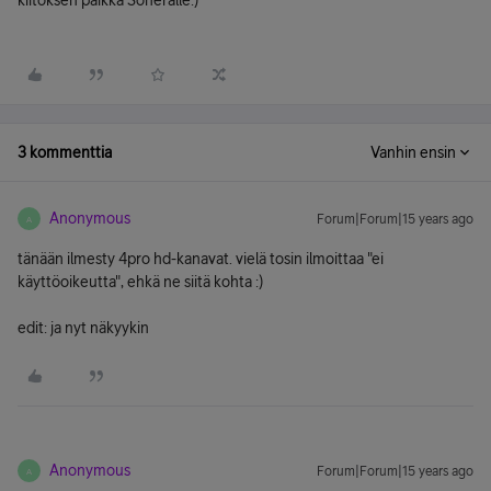
kiitoksen paikka Soneralle:)
3 kommenttia
Vanhin ensin
Anonymous
Forum|Forum|15 years ago
A
tänään ilmesty 4pro hd-kanavat. vielä tosin ilmoittaa "ei
käyttöoikeutta", ehkä ne siitä kohta :)
edit: ja nyt näkyykin
Anonymous
Forum|Forum|15 years ago
A