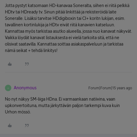
Jotta pystyt katsomaan HD-kanavaa Soneralta, siihen ei riitä pelkkä
HDtv tai HDready tv. Sinun pitää linkittää ja rekisteröidä laite
Soneralle. Lisäksi tarvitse HDdigiboxin tai CI+ koritn lukijan, esim.
tavallinen kortinlukija ja HDtv eivät riitä kanavien katseluun.
Kannattaa myös tarkistaa asutko alueella, jossa nuo kanavat näkyvät.
Vaikka löydät kanavat listauksesta ei vielä tarkoita sitä, että ne
olisivat saatavilla. Kannattaa soittaa asiakaspalveluun ja tarkistaa
nämä seikat + tehdä linkitys!
Anonymous
Forum|Forum|15 years ago
A
No nyt näkyy SM-liiga HDna. Ei varmaankaan natiivina, vaan
upkonvertoituna, mutta järkyttävän paljon tarkempi kuva kuin
Urhon mössö.