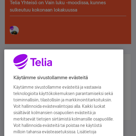
Telia Yhteisö on Vain luku -moodissa, kunnes
sulkeutuu kokonaan lokakuussa
Älä jää paitsi – osallistu ja voita!
Tilaa Telian uutiskirje ja olet mukana arvonnassa.
Käytämme sivustollamme evästeitä
Samalla saat parhaat asiakasedut suoraan
Käytämme sivustollamme evästeitä ja vastaavia
sähköpostiisi.
teknologioita käyttökokemuksen parantamiseksi sekä
toiminnallisiin, tilastollisiin ja markkinointitarkoituksiin.
Voit hallinnoida evästevalintojasi alla. Kaikki luokat
Tilaa nyt
sisältävät kolmansien osapuolien evästeitä ja
merkitsevät tietojen siirtämistä kolmansille osapuolille.
Voit hallinnoida evästeitä tai poistaa ne käytöstä
milloin tahansa evästeasetuksissa. Lisätietoja