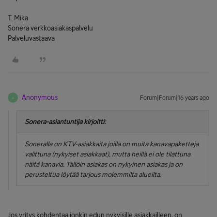
T. Mika
Sonera verkkoasiakaspalvelu
Palveluvastaava
Anonymous
Forum|Forum|16 years ago
A
Sonera-asiantuntija kirjoitti:
Soneralla on KTV-asiakkaita joilla on muita kanavapaketteja
valittuna (nykyiset asiakkaat), mutta heillä ei ole tilattuna
näitä kanavia. Tällöin asiakas on nykyinen asiakas ja on
perusteltua löytää tarjous molemmilta alueilta.
Jos yritys kohdentaa jonkin edun nykyisille asiakkailleen, on