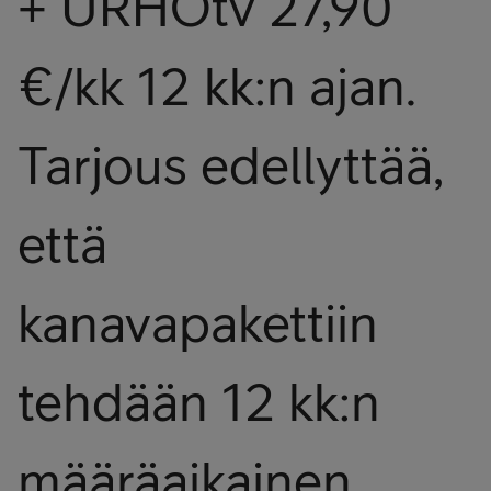
+ URHOtv 27,90
€/kk 12 kk:n ajan.
Tarjous edellyttää,
että
kanavapakettiin
tehdään 12 kk:n
määräaikainen