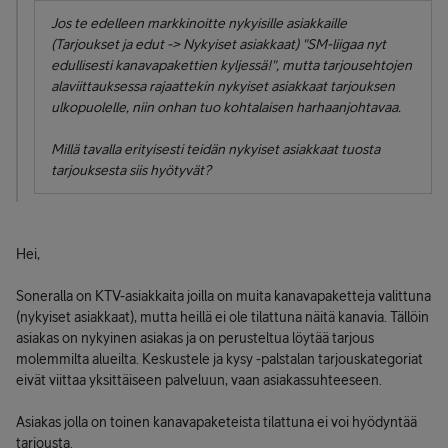
Jos te edelleen markkinoitte nykyisille asiakkaille
(Tarjoukset ja edut -> Nykyiset asiakkaat) "SM-liigaa nyt
edullisesti kanavapakettien kyljessä!", mutta tarjousehtojen
alaviittauksessa rajaattekin nykyiset asiakkaat tarjouksen
ulkopuolelle, niin onhan tuo kohtalaisen harhaanjohtavaa.
Millä tavalla erityisesti teidän nykyiset asiakkaat tuosta
tarjouksesta siis hyötyvät?
Hei,
Soneralla on KTV-asiakkaita joilla on muita kanavapaketteja valittuna
(nykyiset asiakkaat), mutta heillä ei ole tilattuna näitä kanavia. Tällöin
asiakas on nykyinen asiakas ja on perusteltua löytää tarjous
molemmilta alueilta. Keskustele ja kysy -palstalan tarjouskategoriat
eivät viittaa yksittäiseen palveluun, vaan asiakassuhteeseen.
Asiakas jolla on toinen kanavapaketeista tilattuna ei voi hyödyntää
tarjousta.