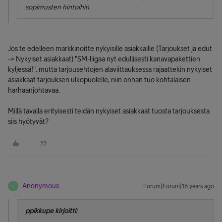
sopimusten hintoihin.
Jos te edelleen markkinoitte nykyisille asiakkaille (Tarjoukset ja edut
-> Nykyiset asiakkaat) "SM-liigaa nyt edullisesti kanavapakettien
kyljessä!", mutta tarjousehtojen alaviittauksessa rajaattekin nykyiset
asiakkaat tarjouksen ulkopuolelle, niin onhan tuo kohtalaisen
harhaanjohtavaa.
Millä tavalla erityisesti teidän nykyiset asiakkaat tuosta tarjouksesta
siis hyötyvät?
Anonymous
Forum|Forum|16 years ago
A
ppikkupe kirjoitti: