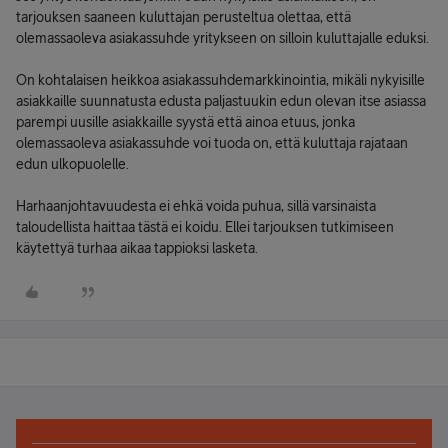
tarjouksen saaneen kuluttajan perusteltua olettaa, että
olemassaoleva asiakassuhde yritykseen on silloin kuluttajalle eduksi.
On kohtalaisen heikkoa asiakassuhdemarkkinointia, mikäli nykyisille
asiakkaille suunnatusta edusta paljastuukin edun olevan itse asiassa
parempi uusille asiakkaille syystä että ainoa etuus, jonka
olemassaoleva asiakassuhde voi tuoda on, että kuluttaja rajataan
edun ulkopuolelle.
Harhaanjohtavuudesta ei ehkä voida puhua, sillä varsinaista
taloudellista haittaa tästä ei koidu. Ellei tarjouksen tutkimiseen
käytettyä turhaa aikaa tappioksi lasketa.