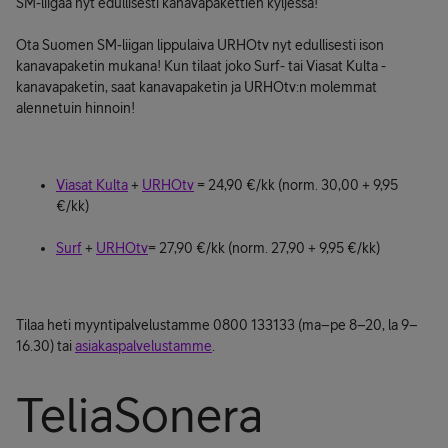
SM-liigaa nyt edullisesti kanavapakettien kyljessä!
Ota Suomen SM-liigan lippulaiva URHOtv nyt edullisesti ison
kanavapaketin mukana! Kun tilaat joko Surf- tai Viasat Kulta -
kanavapaketin, saat kanavapaketin ja URHOtv:n molemmat
alennetuin hinnoin!
Viasat Kulta
+
URHOtv
= 24,90 €/kk (norm. 30,00 + 9,95
€/kk)
Surf
+
URHOtv
= 27,90 €/kk (norm. 27,90 + 9,95 €/kk)
Tilaa heti myyntipalvelustamme 0800 133133 (ma–pe 8–20, la 9–
16.30) tai
asiakaspalvelustamme
.
TeliaSonera