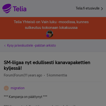
Telia.fi etusivulle
Telia Yhteisö on Vain luku -moodissa, kunnes
sulkeutuu kokonaan lokakuussa
Kysy ja keskustele -palstan arkisto
SM-liigaa nyt edullisesti kanavapakettien
kyljessä!
Forum|Forum|11 years ago
5 kommenttia
migration
M
*** Kampanja on päättynyt ***