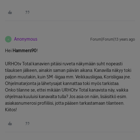
Anonymous
Forum|Forum|13 years ago
A
Hei
Hammers90
!
URHOtv Total kanavien pitäisi ruveta näkymään suht nopeasti
tilauksen jälkeen, ainakin saman päivän aikana. Kanavilla näkyy toki
paljon muutakin, kuin SM -liigaa mm. Veikkausliigaa, Korisliigaa jne.
Ohjelmatarjonta ja lähetysajat kannattaa toki myös tarkistaa.
Onko tilanne se, ettei mikään URHOtv Total kanavista näy, vaikka
ohjelmaa kuuluisi kanavalta tulla? Jos asia on näin, lisäisitkö esim.
asiakasnumerosi profiiliisi, jotta pääsen tarkastamaan tilanteen.
Kiitos!