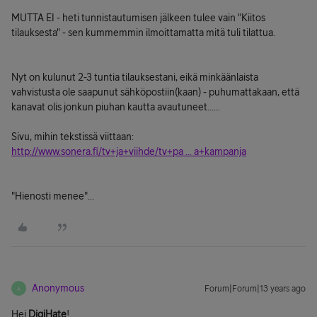
MUTTA EI - heti tunnistautumisen jälkeen tulee vain "Kiitos
tilauksesta" - sen kummemmin ilmoittamatta mitä tuli tilattua.
Nyt on kulunut 2-3 tuntia tilauksestani, eikä minkäänlaista
vahvistusta ole saapunut sähköpostiin(kaan) - puhumattakaan, että
kanavat olis jonkun piuhan kautta avautuneet......
Sivu, mihin tekstissä viittaan:
http://www.sonera.fi/tv+ja+viihde/tv+pa ... a+kampanja
"Hienosti menee"...
Anonymous
Forum|Forum|13 years ago
A
Hei
DigiHate
!