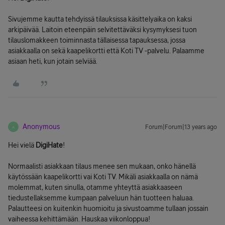
Sivujemme kautta tehdyissä tilauksissa käsittelyaika on kaksi
arkipäivää. Laitoin eteenpäin selvitettäväksi kysymyksesi tuon
tilauslomakkeen toiminnasta tällaisessa tapauksessa, jossa
asiakkaalla on sekä kaapelikortti että Koti TV -palvelu. Palaamme
asiaan heti, kun jotain selviää.
Anonymous
Forum|Forum|13 years ago
A
Hei vielä
DigiHate
!
Normaalisti asiakkaan tilaus menee sen mukaan, onko hänellä
käytössään kaapelikortti vai Koti TV. Mikäli asiakkaalla on nämä
molemmat, kuten sinulla, otamme yhteyttä asiakkaaseen
tiedustellaksemme kumpaan palveluun hän tuotteen haluaa.
Palautteesi on kuitenkin huomioitu ja sivustoamme tullaan jossain
vaiheessa kehittämään. Hauskaa viikonloppua!