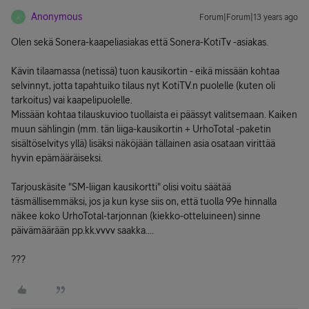
Anonymous
Forum|Forum|13 years ago
A
Olen sekä Sonera-kaapeliasiakas että Sonera-KotiTv -asiakas.
Kävin tilaamassa (netissä) tuon kausikortin - eikä missään kohtaa
selvinnyt, jotta tapahtuiko tilaus nyt KotiTV.n puolelle (kuten oli
tarkoitus) vai kaapelipuolelle.
Missään kohtaa tilauskuvioo tuollaista ei päässyt valitsemaan. Kaiken
muun sählingin (mm. tän liiga-kausikortin + UrhoTotal -paketin
sisältöselvitys yllä) lisäksi näköjään tällainen asia osataan virittää
hyvin epämääräiseksi.
Tarjouskäsite "SM-liigan kausikortti" olisi voitu säätää
täsmällisemmäksi, jos ja kun kyse siis on, että tuolla 99e hinnalla
näkee koko UrhoTotal-tarjonnan (kiekko-otteluineen) sinne
päivämäärään pp.kk.vvvv saakka....
???