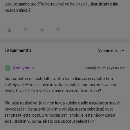
laskutetaanko tuo 99e kerralla vai voiko jakaa kuukausittain esim.
kauden ajaksi?
13 kommenttia
Vanhin ensin
Anonymous
Forum|Forum|13 years ago
A
Surina, miten on mahdollista, että tämänkin asian ryssitte heti
kättelyssä? Miten se on niin vaikeaa hoitaa hommia edes vähän
tyydyttävästi? Eikö siellä kukaan ota vastuuta mistään?
Muualta netistä voi jokainen lukea kuinka osalle asiakkaista myyjät
myydessään (sana levisi jo viime viikolla tuosta paketista) ovat
sanoneet, että loppuu runkosarjaan ja toisille, että näkyy kuten
edellisinäkin vuosina, eli siis osa pudotuspeleistäkin.