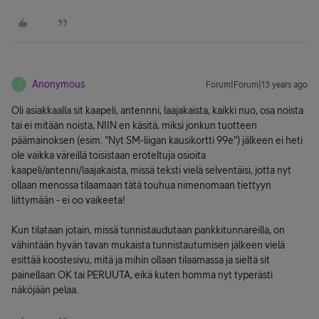
Anonymous
Forum|Forum|13 years ago
A
Oli asiakkaalla sit kaapeli, antennni, laajakaista, kaikki nuo, osa noista
tai ei mitään noista, NIIN en käsitä, miksi jonkun tuotteen
päämainoksen (esim. "Nyt SM-liigan kausikortti 99e") jälkeen ei heti
ole vaikka väreillä toisistaan eroteltuja osioita
kaapeli/antenni/laajakaista, missä teksti vielä selventäisi, jotta nyt
ollaan menossa tilaamaan tätä touhua nimenomaan tiettyyn
liittymään - ei oo vaikeeta!
Kun tilataan jotain, missä tunnistaudutaan pankkitunnareilla, on
vähintään hyvän tavan mukaista tunnistautumisen jälkeen vielä
esittää koostesivu, mitä ja mihin ollaan tilaamassa ja sieltä sit
painellaan OK tai PERUUTA, eikä kuten homma nyt typerästi
näköjään pelaa.