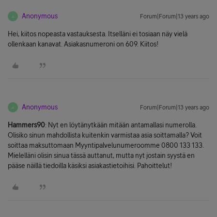
Anonymous
Forum|Forum|13 years ago
A
Hei, kiitos nopeasta vastauksesta. Itselläni ei tosiaan näy vielä
ollenkaan kanavat. Asiakasnumeroni on 609. Kiitos!
Anonymous
Forum|Forum|13 years ago
A
Hammers90
: Nyt en löytänytkään mitään antamallasi numerolla.
Olisiko sinun mahdollista kuitenkin varmistaa asia soittamalla? Voit
soittaa maksuttomaan Myyntipalvelunumeroomme 0800 133 133.
Mielelläni olisin sinua tässä auttanut, mutta nyt jostain syystä en
pääse näillä tiedoilla käsiksi asiakastietoihisi. Pahoittelut!