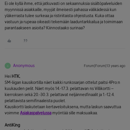
Ei ole kyllä ihme, että jatkuvasti on sekaannuksia sisältöpalveluiden
myynnissä asiakkaille, myyjät ilmeisesti pahassa välikädessä kun
yläkerrasta tulee surkeaa ja ristiriitaista ohjeistusta. Kuka ottaa
vastuun ja rupeaa oikeasti tekemään laaduntarkkailua ja toimimaan
parantaakseen asioita? Kiinnostaako surinaa?
Anonymous
Forum|Forum|13 years ago
A
Hei
HTK
,
SM-liigan kausikortilla näet kaikki runkosarjan ottelut paitsi 4Pro:n
kuukauden pelit. Näet myös 14.-17.3. pelattavan ns Villikortti –
kierroksen sekä 20.-30.3. pelattavat neljännesfinaalit ja 1.-12.4.
pelattavista semifinaaleista puolet.
Kausikortti laskutetaan kertaveloituksena, mutta laskun saavuttua
voimme
Asiakaspalvelussa
myöntää sille maksuaikaa.
AntiKing