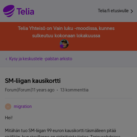
Telia.fi etusivulle
Telia Yhteisö on Vain luku -moodissa, kunnes
sulkeutuu kokonaan lokakuussa
Kysy ja keskustele -palstan arkisto
SM-liigan kausikortti
Forum|Forum|11 years ago
13 kommenttia
migration
M
Hei!
Mitähän tuo SM-liigan 99 euron kausikortti täsmälleen pitää