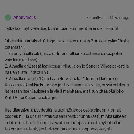
Anonymous
Forum|Forum|13 years ago
A
Jatketaan nyt vielä itse, kun mitään kommenttia ei ole irronnut...
Oheisella "Kausikortti"-tarjoussivulla on ainakin 3 linkkiä tyyliin "tästä
ostamaan":
1: Sivun ylhäällä oik (mistä ei ilmene ollaanko ostamassa kaapeliin
vain laajakaistaan)
2: Alhaalla erillisessä laatikossa "Minulla on jo Sonera Viihdepaketti ja
haluan tilata...." (KotiTV)
3: Alhaalla oikealla "Olen kaapeli-tv -asiakas"-looran tilauslinkki
Kaikki nuo 3 linkkiä kuitenkin johtavat samalle sivulle, missä edelleen
jatketaan itse tilaukseen ja vielä mainitaan, että sun pitää olla joko
KotiTV- tai Kaapeliasiakas jne....
Itse tilaussivulla pyydetään aluksi hlötiedot osoitteineen + email-
osoitekin.. ..ja sit tunnistaudutaan (pankkitunnukset), minkä jälkeen
odottelin, että siellä lopulta valitaan, kumpaa tilausta nyt sit oltiin
tekemässä + tehtyjen tietojen tarkastus + loppuhyväksyntä....