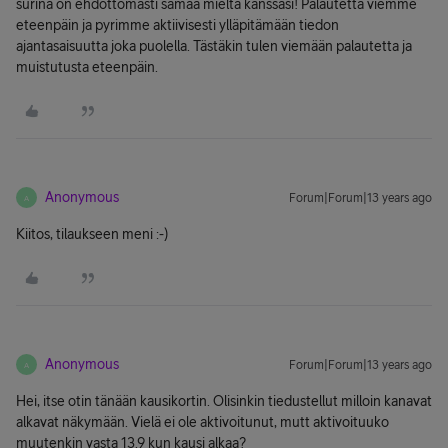
surina on ehdottomasti samaa mieltä kanssasi! Palautetta viemme
eteenpäin ja pyrimme aktiivisesti ylläpitämään tiedon
ajantasaisuutta joka puolella. Tästäkin tulen viemään palautetta ja
muistutusta eteenpäin.
Anonymous
Forum|Forum|13 years ago
A
Kiitos, tilaukseen meni :-)
Anonymous
Forum|Forum|13 years ago
A
Hei, itse otin tänään kausikortin. Olisinkin tiedustellut milloin kanavat
alkavat näkymään. Vielä ei ole aktivoitunut, mutt aktivoituuko
muutenkin vasta 13.9 kun kausi alkaa?