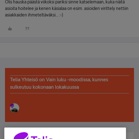
Olis hauska päästä viikoksi pariksi sinne katselemaan, kuka näitä
asioita hoitelee ja kenen käsialaa on esim. asioiden virittely nettiin
asiakkaiden ihmeteltäväksi... :-)
Telia Yhteisö on Vain luku -moodissa, kunnes
sulkeutuu kokonaan lokakuussa