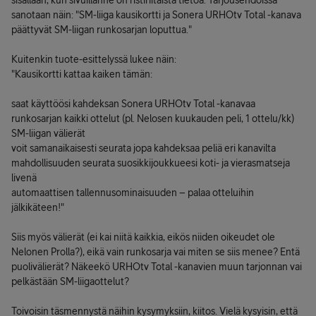
sisällään, kun sivuillanne on ristiriitaista tietoa. Tarjousehdoissa
sanotaan näin: "SM-liiga kausikortti ja Sonera URHOtv Total -kanava
päättyvät SM-liigan runkosarjan loputtua."
Kuitenkin tuote-esittelyssä lukee näin:
"Kausikortti kattaa kaiken tämän:
saat käyttöösi kahdeksan Sonera URHOtv Total -kanavaa
runkosarjan kaikki ottelut (pl. Nelosen kuukauden peli, 1 ottelu/kk)
SM-liigan välierät
voit samanaikaisesti seurata jopa kahdeksaa peliä eri kanavilta
mahdollisuuden seurata suosikkijoukkueesi koti- ja vierasmatseja
livenä
automaattisen tallennusominaisuuden – palaa otteluihin
jälkikäteen!"
Siis myös välierät (ei kai niitä kaikkia, eikös niiden oikeudet ole
Nelonen Prolla?), eikä vain runkosarja vai miten se siis menee? Entä
puolivälierät? Näkeekö URHOtv Total -kanavien muun tarjonnan vai
pelkästään SM-liigaottelut?
Toivoisin täsmennystä näihin kysymyksiin, kiitos. Vielä kysyisin, että