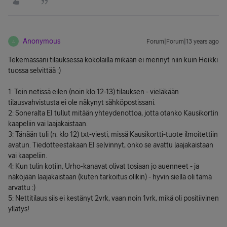
Anonymous
Forum|Forum|13 years ago
A
Tekemässäni tilauksessa kokolailla mikään ei mennyt niin kuin Heikki
tuossa selvittää :)
1: Tein netissä eilen (noin klo 12-13) tilauksen - vieläkään
tilausvahvistusta ei ole näkynyt sähköpostissani.
2: Soneralta EI tullut mitään yhteydenottoa, jotta otanko Kausikortin
kaapeliin vai laajakaistaan.
3: Tänään tuli (n. klo 12) txt-viesti, missä Kausikortti-tuote ilmoitettiin
avatun. Tiedotteestakaan EI selvinnyt, onko se avattu laajakaistaan
vai kaapeliin.
4: Kun tulin kotiin, Urho-kanavat olivat tosiaan jo auenneet - ja
näköjään laajakaistaan (kuten tarkoitus olikin) - hyvin siellä oli tämä
arvattu :)
5: Nettitilaus siis ei kestänyt 2vrk, vaan noin 1vrk, mikä oli positiivinen
yllätys!