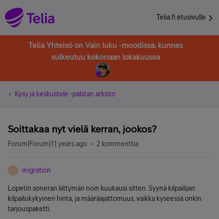
Telia.fi etusivulle
Telia Yhteisö on Vain luku -moodissa, kunnes
sulkeutuu kokonaan lokakuussa
Kysy ja keskustele -palstan arkisto
Soittakaa nyt vielä kerran, jookos?
Forum|Forum|11 years ago
2 kommenttia
migration
M
Lopetin soneran liittymän noin kuukausi sitten. Syynä kilpailijan
kilpailukykyinen hinta, ja määräajattomuus, vaikka kyseessä onkin
tarjouspaketti.