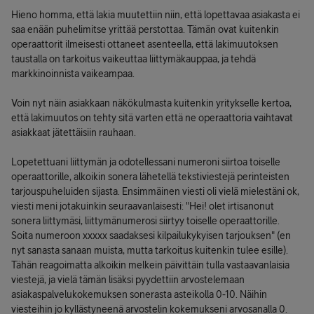
Hieno homma, että lakia muutettiin niin, että lopettavaa asiakasta ei
saa enään puhelimitse yrittää perstottaa. Tämän ovat kuitenkin
operaattorit ilmeisesti ottaneet asenteella, että lakimuutoksen
taustalla on tarkoitus vaikeuttaa liittymäkauppaa, ja tehdä
markkinoinnista vaikeampaa.
Voin nyt näin asiakkaan näkökulmasta kuitenkin yritykselle kertoa,
että lakimuutos on tehty sitä varten että ne operaattoria vaihtavat
asiakkaat jätettäisiin rauhaan.
Lopetettuani liittymän ja odotellessani numeroni siirtoa toiselle
operaattorille, alkoikin sonera lähetellä tekstiviestejä perinteisten
tarjouspuheluiden sijasta. Ensimmäinen viesti oli vielä mielestäni ok,
viesti meni jotakuinkin seuraavanlaisesti: "Hei! olet irtisanonut
sonera liittymäsi, liittymänumerosi siirtyy toiselle operaattorille.
Soita numeroon xxxxx saadaksesi kilpailukykyisen tarjouksen" (en
nyt sanasta sanaan muista, mutta tarkoitus kuitenkin tulee esille).
Tähän reagoimatta alkoikin melkein päivittäin tulla vastaavanlaisia
viestejä, ja vielä tämän lisäksi pyydettiin arvostelemaan
asiakaspalvelukokemuksen sonerasta asteikolla 0-10. Näihin
viesteihin jo kyllästyneenä arvostelin kokemukseni arvosanalla 0.