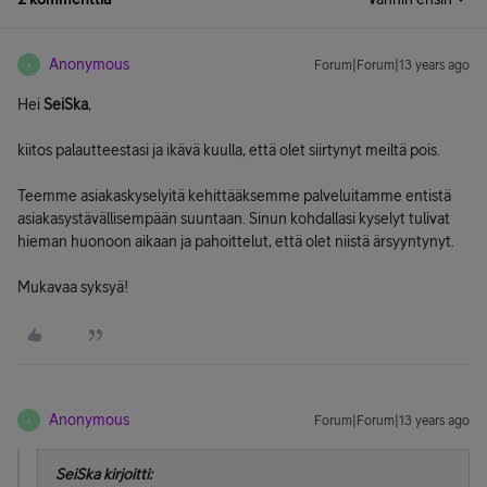
Anonymous
Forum|Forum|13 years ago
A
Hei
SeiSka
,
kiitos palautteestasi ja ikävä kuulla, että olet siirtynyt meiltä pois.
Teemme asiakaskyselyitä kehittääksemme palveluitamme entistä
asiakasystävällisempään suuntaan. Sinun kohdallasi kyselyt tulivat
hieman huonoon aikaan ja pahoittelut, että olet niistä ärsyyntynyt.
Mukavaa syksyä!
Anonymous
Forum|Forum|13 years ago
A
SeiSka kirjoitti: