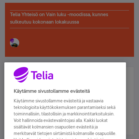
Telia Yhteisö on Vain luku -moodissa, kunnes
sulkeutuu kokonaan lokakuussa
Älä jää paitsi – osallistu ja voita!
Tilaa Telian uutiskirje ja olet mukana arvonnassa.
Käytämme sivustollamme evästeitä
Samalla saat parhaat asiakasedut suoraan
Käytämme sivustollamme evästeitä ja vastaavia
sähköpostiisi.
teknologioita käyttökokemuksen parantamiseksi sekä
toiminnallisiin, tilastollisiin ja markkinointitarkoituksiin.
Voit hallinnoida evästevalintojasi alla. Kaikki luokat
Tilaa nyt
sisältävät kolmansien osapuolien evästeitä ja
merkitsevät tietojen siirtämistä kolmansille osapuolille.