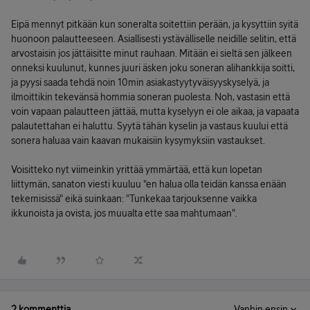
Eipä mennyt pitkään kun soneralta soitettiin perään, ja kysyttiin syitä
huonoon palautteeseen. Asiallisesti ystävälliselle neidille selitin, että
arvostaisin jos jättäisitte minut rauhaan. Mitään ei sieltä sen jälkeen
onneksi kuulunut, kunnes juuri äsken joku soneran alihankkija soitti,
ja pyysi saada tehdä noin 10min asiakastyytyväisyyskyselyä, ja
ilmoittikin tekevänsä hommia soneran puolesta. Noh, vastasin että
voin vapaan palautteen jättää, mutta kyselyyn ei ole aikaa, ja vapaata
palautettahan ei haluttu. Syytä tähän kyselin ja vastaus kuului että
sonera haluaa vain kaavan mukaisiin kysymyksiin vastaukset.
Voisitteko nyt viimeinkin yrittää ymmärtää, että kun lopetan
liittymän, sanaton viesti kuuluu "en halua olla teidän kanssa enään
tekemisissä" eikä suinkaan: "Tunkekaa tarjouksenne vaikka
ikkunoista ja ovista, jos muualta ette saa mahtumaan".
2 kommenttia
Vanhin ensin