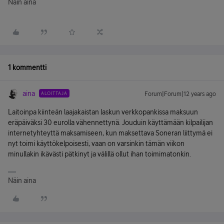
Näin aina
1 kommentti
aina
ALOITTAJA
Forum|Forum|12 years ago
Laitoinpa kiinteän laajakaistan laskun verkkopankissa maksuun
eräpäiväksi 30 eurolla vähennettynä. Jouduin käyttämään kilpailijan
internetyhteyttä maksamiseen, kun maksettava Soneran liittymä ei
nyt toimi käyttökelpoisesti, vaan on varsinkin tämän viikon
minullakin ikävästi pätkinyt ja välillä ollut ihan toimimatonkin.
Näin aina