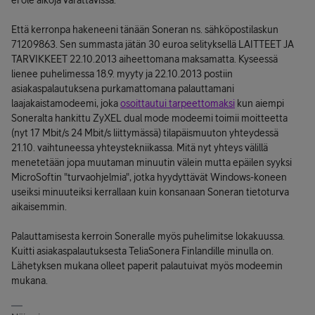
ei ole aikoja varattavissa.
Että kerronpa hakeneeni tänään Soneran ns. sähköpostilaskun
71209863. Sen summasta jätän 30 euroa selityksellä LAITTEET JA
TARVIKKEET 22.10.2013 aiheettomana maksamatta. Kyseessä
lienee puhelimessa 18.9. myyty ja 22.10.2013 postiin
asiakaspalautuksena purkamattomana palauttamani
laajakaistamodeemi, joka
osoittautui tarpeettomaksi
kun aiempi
Soneralta hankittu ZyXEL dual mode modeemi toimii moitteetta
(nyt 17 Mbit/s 24 Mbit/s liittymässä) tilapäismuuton yhteydessä
21.10. vaihtuneessa yhteystekniikassa. Mitä nyt yhteys välillä
menetetään jopa muutaman minuutin välein mutta epäilen syyksi
MicroSoftin "turvaohjelmia", jotka hyydyttävät Windows-koneen
useiksi minuuteiksi kerrallaan kuin konsanaan Soneran tietoturva
aikaisemmin.
Palauttamisesta kerroin Soneralle myös puhelimitse lokakuussa.
Kuitti asiakaspalautuksesta TeliaSonera Finlandille minulla on.
Lähetyksen mukana olleet paperit palautuivat myös modeemin
mukana.