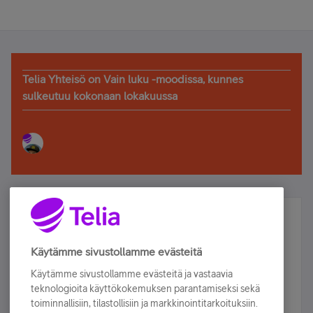
Telia Yhteisö on Vain luku -moodissa, kunnes
sulkeutuu kokonaan lokakuussa
Älä jää paitsi – osallistu ja voita!
Tilaa Telian uutiskirje ja olet mukana arvonnassa.
Käytämme sivustollamme evästeitä
Samalla saat parhaat asiakasedut suoraan
Käytämme sivustollamme evästeitä ja vastaavia
sähköpostiisi.
teknologioita käyttökokemuksen parantamiseksi sekä
toiminnallisiin, tilastollisiin ja markkinointitarkoituksiin.