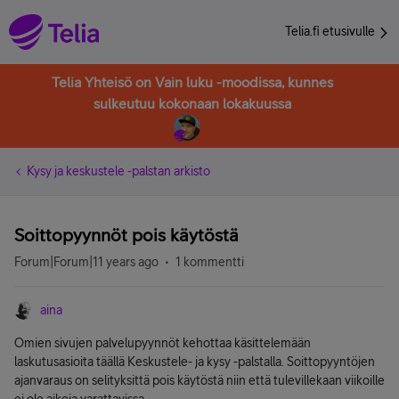
Telia.fi etusivulle
Telia Yhteisö on Vain luku -moodissa, kunnes
sulkeutuu kokonaan lokakuussa
Kysy ja keskustele -palstan arkisto
Soittopyynnöt pois käytöstä
Forum|Forum|11 years ago
1 kommentti
aina
Omien sivujen palvelupyynnöt kehottaa käsittelemään
laskutusasioita täällä Keskustele- ja kysy -palstalla. Soittopyyntöjen
ajanvaraus on selityksittä pois käytöstä niin että tulevillekaan viikoille