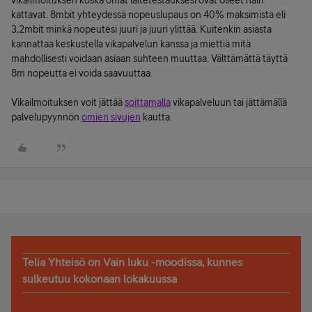
vikailmoituksen koska omat laitetestauksesi ovat olleet näin
kattavat. 8mbit yhteydessä nopeuslupaus on 40% maksimista eli
3,2mbit minkä nopeutesi juuri ja juuri ylittää. Kuitenkin asiasta
kannattaa keskustella vikapalvelun kanssa ja miettiä mitä
mahdollisesti voidaan asiaan suhteen muuttaa. Välttämättä täyttä
8m nopeutta ei voida saavuuttaa.
Vikailmoituksen voit jättää
soittamalla
vikapalveluun tai jättämällä
palvelupyynnön
omien sivujen
kautta.
Telia Yhteisö on Vain luku -moodissa, kunnes
sulkeutuu kokonaan lokakuussa