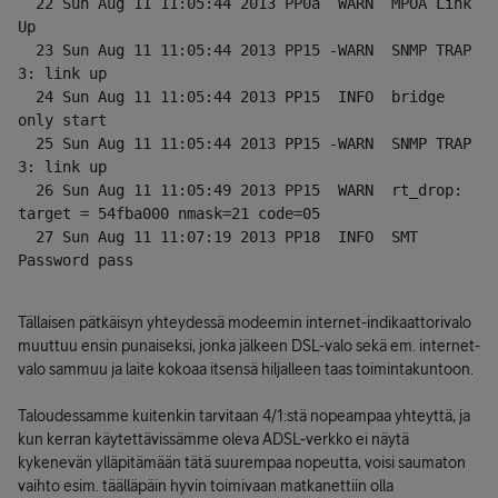
  22 Sun Aug 11 11:05:44 2013 PP0a  WARN  MPOA Link 
Up
  23 Sun Aug 11 11:05:44 2013 PP15 -WARN  SNMP TRAP 
3: link up
  24 Sun Aug 11 11:05:44 2013 PP15  INFO  bridge 
only start
  25 Sun Aug 11 11:05:44 2013 PP15 -WARN  SNMP TRAP 
3: link up
  26 Sun Aug 11 11:05:49 2013 PP15  WARN  rt_drop: 
target = 54fba000 nmask=21 code=05 
  27 Sun Aug 11 11:07:19 2013 PP18  INFO  SMT 
Password pass
Tällaisen pätkäisyn yhteydessä modeemin internet-indikaattorivalo
muuttuu ensin punaiseksi, jonka jälkeen DSL-valo sekä em. internet-
valo sammuu ja laite kokoaa itsensä hiljalleen taas toimintakuntoon.
Taloudessamme kuitenkin tarvitaan 4/1:stä nopeampaa yhteyttä, ja
kun kerran käytettävissämme oleva ADSL-verkko ei näytä
kykenevän ylläpitämään tätä suurempaa nopeutta, voisi saumaton
vaihto esim. täälläpäin hyvin toimivaan matkanettiin olla