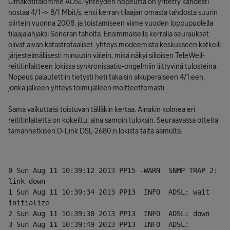
Omakotitalomme ADSL-yhteyden nopeutta on yritetty kahdesti
nostaa 4/1 -> 8/1 Mbit/s, ensi kerran tilaajan omasta tahdosta suurin
piirtein vuonna 2008, ja toistamiseen viime vuoden loppupuolella
tilaajalahjaksi Soneran taholta. Ensimmäisella kerralla seuraukset
olivat aivan katastrofaaliset: yhteys modeemista keskukseen katkeili
järjestelmällisesti minuutin välein, mikä näkyi silloisen TeleWell-
reititinlaitteen lokissa synkronisaatio-ongelmiin liittyvinä tulosteina.
Nopeus palautettiin tietysti heti takaisin alkuperäiseen 4/1:een,
jonka jälkeen yhteys toimi jälleen moitteettomasti.
Sama vaikuttaisi toistuvan tälläkin kertaa. Ainakin kolmea eri
reititinlaitetta on kokeiltu, aina samoin tuloksin. Seuraavassa otteita
tämänhetkisen D-Link DSL-2680:n lokista tältä aamulta:
0 Sun Aug 11 10:39:12 2013 PP15 -WARN  SNMP TRAP 2: 
link down
1 Sun Aug 11 10:39:34 2013 PP13  INFO  ADSL: wait 
initialize
2 Sun Aug 11 10:39:38 2013 PP13  INFO  ADSL: down
3 Sun Aug 11 10:39:49 2013 PP13  INFO  ADSL: 