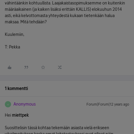
vähintäänkin kohtuullista. Laajakaistasopimuksemme on kuitenkin
määräaikainen (ja kaiken lisäksi erittäin KALLIS) elokuuhun 2014
asti, eikä kelvottomasta yhteydestä kukaan tietenkään halua
maksaa. Mitä tehdään?
Kuulemiin,
T: Pekka
1 kommentti
Anonymous
Forum|Forum|12 years ago
A
Hei
miettpek
Suosittelisin tässä kohtaa tekemään asiasta vielä erikseen