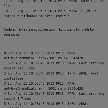
17 Sun Aug 11 10:40:40 2013 PP15 -WARN  SNMP TRAP 3: 
link up
18 Sun Aug 11 10:40:45 2013 PP15  WARN  rt_drop: 
target = 54fba000 nmask=21 code=05
Kurkkasin lokiin taas n. puolen tunnin kuluttua, jolloin siellä luki
seuraavaa:
0 Sun Aug 11 10:58:35 2013 PP15  WARN  
netMakeChannDial: err=-3001 rn_p=8054c428
1 Sun Aug 11 10:58:46 2013 PP13  WARN  Last errorlog 
repeat 223 Times
2 Sun Aug 11 10:58:46 2013 PP13  INFO  ADSL: wait 
initialize
3 Sun Aug 11 10:58:46 2013 PP15  WARN  
netMakeChannDial: err=-3001 rn_p=8054c428
4 Sun Aug 11 10:58:46 2013 PP13  WARN  Last errorlog 
repeat 1 Times
5 Sun Aug 11 10:58:46 2013 PP13  INFO  ADSL: 