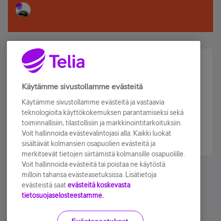
Älä jää paitsi – osallistu ja voita!
Tilaa Telian uutiskirje ja olet mukana arvonnassa.
Käytämme sivustollamme evästeitä
Samalla saat parhaat asiakasedut suoraan
Käytämme sivustollamme evästeitä ja vastaavia
sähköpostiisi.
teknologioita käyttökokemuksen parantamiseksi sekä
toiminnallisiin, tilastollisiin ja markkinointitarkoituksiin.
Voit hallinnoida evästevalintojasi alla. Kaikki luokat
Tilaa nyt
sisältävät kolmansien osapuolien evästeitä ja
merkitsevät tietojen siirtämistä kolmansille osapuolille.
Voit hallinnoida evästeitä tai poistaa ne käytöstä
milloin tahansa evästeasetuksissa. Lisätietoja
evästeistä saat
evästeitä koskevasta
tietosuojaselosteestamme.
Käyttöehdot
Accessibility statement