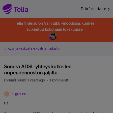
Telia.fi etusivulle
Telia Yhteisö on Vain luku -moodissa, kunnes
sulkeutuu kokonaan lokakuussa
Kysy ja keskustele -palstan arkisto
Sonera ADSL-yhteys katkeilee
nopeudennoston jäljiltä
Forum|Forum|11 years ago
1 kommentti
migration
M
Hei.