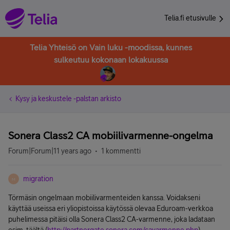
Telia.fi etusivulle
Telia Yhteisö on Vain luku -moodissa, kunnes
sulkeutuu kokonaan lokakuussa
Kysy ja keskustele -palstan arkisto
Sonera Class2 CA mobiilivarmenne-ongelma
Forum|Forum|11 years ago
1 kommentti
migration
M
Törmäsin ongelmaan mobiilivarmenteiden kanssa. Voidakseni
käyttää useissa eri yliopistoissa käytössä olevaa Eduroam-verkkoa
puhelimessa pitäisi olla Sonera Class2 CA-varmenne, joka ladataan