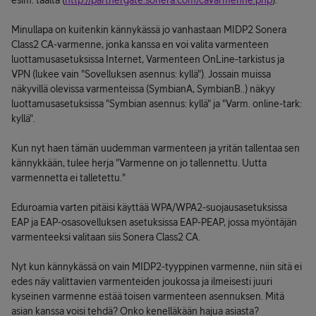
esim. täältä (
http://partnergate.sonera.com/cavarmenne.php
).
Minullapa on kuitenkin kännykässä jo vanhastaan MIDP2 Sonera
Class2 CA-varmenne, jonka kanssa en voi valita varmenteen
luottamusasetuksissa Internet, Varmenteen OnLine-tarkistus ja
VPN (lukee vain "Sovelluksen asennus: kyllä"). Jossain muissa
näkyvillä olevissa varmenteissa (SymbianA, SymbianB..) näkyy
luottamusasetuksissa "Symbian asennus: kyllä" ja "Varm. online-tark:
kyllä".
Kun nyt haen tämän uudemman varmenteen ja yritän tallentaa sen
kännykkään, tulee herja "Varmenne on jo tallennettu. Uutta
varmennetta ei talletettu."
Eduroamia varten pitäisi käyttää WPA/WPA2-suojausasetuksissa
EAP ja EAP-osasovelluksen asetuksissa EAP-PEAP, jossa myöntäjän
varmenteeksi valitaan siis Sonera Class2 CA.
Nyt kun kännykässä on vain MIDP2-tyyppinen varmenne, niin sitä ei
edes näy valittavien varmenteiden joukossa ja ilmeisesti juuri
kyseinen varmenne estää toisen varmenteen asennuksen. Mitä
asian kanssa voisi tehdä? Onko kenelläkään hajua asiasta?