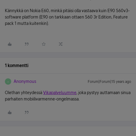
Kännykkä on Nokia E60, minkä pitäisi olla vastaava kuin E90 S60v3-
software platform (E90 on tarkkaan ottaen S60 3r Edition, Feature
pack 1 mutta kuitenkin).
1 kommentti
Anonymous
Forum|Forum|15 years ago
A
Olethan yhteydessä
Vikapalveluumme
, joka pystyy auttamaan sinua
parhaiten mobiilivarmenne-ongelmassa.