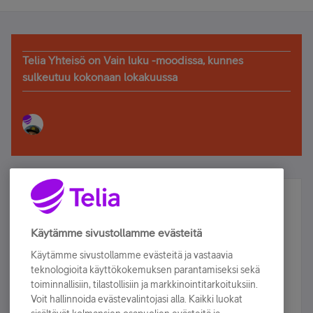
Telia Yhteisö on Vain luku -moodissa, kunnes
sulkeutuu kokonaan lokakuussa
Älä jää paitsi – osallistu ja voita!
Tilaa Telian uutiskirje ja olet mukana arvonnassa.
Käytämme sivustollamme evästeitä
Samalla saat parhaat asiakasedut suoraan
Käytämme sivustollamme evästeitä ja vastaavia
sähköpostiisi.
teknologioita käyttökokemuksen parantamiseksi sekä
toiminnallisiin, tilastollisiin ja markkinointitarkoituksiin.
Voit hallinnoida evästevalintojasi alla. Kaikki luokat
Tilaa nyt