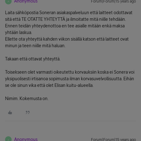
Anonymous
Forum|Forum|15 years ago
A
Laita sähköpostia Soneran asiakaspalveluun että laitteet odottavat
sitä että TE OTATTE YHTEYTTÄ ja ilmoitatte mitä niille tehdään.
Ennen teidän yhteydenottoa en tee asialle mitään enkä maksa
yhtään laskua.
Ellette ota yhteyttä kahden viikon sisällä katson että laitteet ovat
minun ja teen niille mitä haluan.
Takaan että ottavat yhteyttä.
Toisekseen olet varmasti oikeutettu korvauksiin koska ei Sonera voi
yksipuolisesti irtisanoa sopimusta ilman korvasuvelvollisuutta. Eihän
se ole sinun vika että olet Elisan kuitu-alueella.
Nimim. Kokemusta on.
Anonymous
Forum|Forum|15 years ago
A