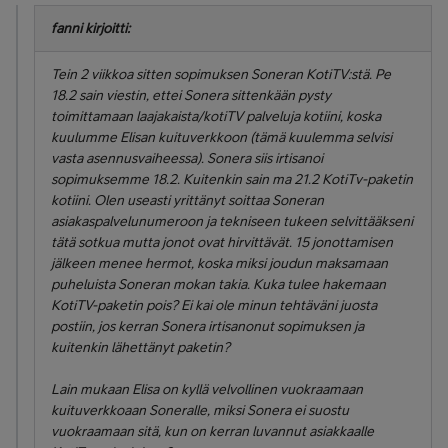
fanni kirjoitti:
Tein 2 viikkoa sitten sopimuksen Soneran KotiTV:stä. Pe
18.2 sain viestin, ettei Sonera sittenkään pysty
toimittamaan laajakaista/kotiTV palveluja kotiini, koska
kuulumme Elisan kuituverkkoon (tämä kuulemma selvisi
vasta asennusvaiheessa). Sonera siis irtisanoi
sopimuksemme 18.2. Kuitenkin sain ma 21.2 KotiTv-paketin
kotiini. Olen useasti yrittänyt soittaa Soneran
asiakaspalvelunumeroon ja tekniseen tukeen selvittääkseni
tätä sotkua mutta jonot ovat hirvittävät. 15 jonottamisen
jälkeen menee hermot, koska miksi joudun maksamaan
puheluista Soneran mokan takia. Kuka tulee hakemaan
KotiTV-paketin pois? Ei kai ole minun tehtäväni juosta
postiin, jos kerran Sonera irtisanonut sopimuksen ja
kuitenkin lähettänyt paketin?
Lain mukaan Elisa on kyllä velvollinen vuokraamaan
kuituverkkoaan Soneralle, miksi Sonera ei suostu
vuokraamaan sitä, kun on kerran luvannut asiakkaalle