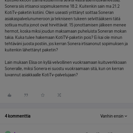
kuituverkkoon (tämä kuulemma selvisi vasta asennusvaiheessa).
Sonera siis irtisanoi sopimuksemme 18.2. Kuitenkin sain ma 21.2
KotiTv-paketin kotiini. Olen useasti yrittänyt soittaa Soneran
asiakaspalvelunumeroon ja tekniseen tukeen selvittääkseni tätä
sotkua mutta jonot ovat hirvittävät. 15 jonottamisen jälkeen menee
hermot, koska miksi joudun maksamaan puheluista Soneran mokan
takia. Kuka tulee hakemaan KotiTV-paketin pois? Ei kai ole minun
tehtäväni juosta postiin, jos kerran Sonera irtisanonut sopimuksen ja
kuitenkin lähettänyt paketin?
Lain mukaan Elisa on kyllä velvollinen vuokraamaan kuituverkkoaan
Soneralle, miksi Sonera ei suostu vuokraamaan sitä, kun on kerran
luvannut asiakkaalle KotiTv-palvelujaan?
4 kommenttia
Vanhin ensin