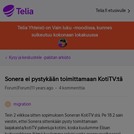
Telia.fi etusivulle
Telia Yhteisö on Vain luku -moodissa, kunnes
sulkeutuu kokonaan lokakuussa
Kysy ja keskustele -palstan arkisto
Sonera ei pystykään toimittamaan KotiTV:tä
Forum|Forum|11 years ago
4 kommenttia
migration
M
Tein 2 viikkoa sitten sopimuksen Soneran KotiTV:stä. Pe 18.2 sain
viestin, ettei Sonera sittenkään pysty toimittamaan
laajakaista/kotiTV palveluja kotiini, koska kuulumme Elisan