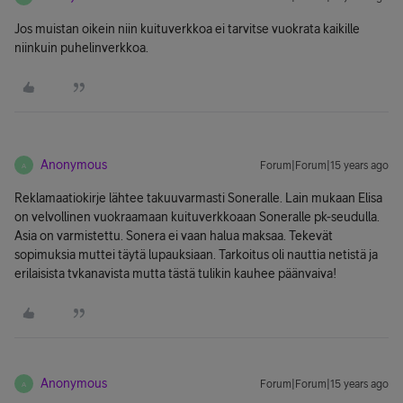
Jos muistan oikein niin kuituverkkoa ei tarvitse vuokrata kaikille
niinkuin puhelinverkkoa.
Anonymous
Forum|Forum|15 years ago
A
Reklamaatiokirje lähtee takuuvarmasti Soneralle. Lain mukaan Elisa
on velvollinen vuokraamaan kuituverkkoaan Soneralle pk-seudulla.
Asia on varmistettu. Sonera ei vaan halua maksaa. Tekevät
sopimuksia muttei täytä lupauksiaan. Tarkoitus oli nauttia netistä ja
erilaisista tvkanavista mutta tästä tulikin kauhee päänvaiva!
Anonymous
Forum|Forum|15 years ago
A