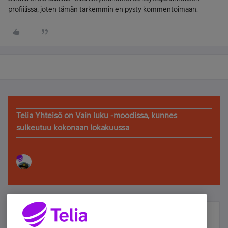
profiilissa, joten tämän tarkemmin en pysty kommentoimaan.
Telia Yhteisö on Vain luku -moodissa, kunnes
sulkeutuu kokonaan lokakuussa
Älä jää paitsi – osallistu ja voita!