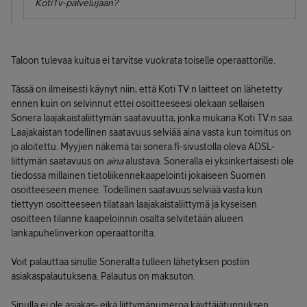
KotiTv-palvelujaan?
Taloon tulevaa kuitua ei tarvitse vuokrata toiselle operaattorille.
Tässä on ilmeisesti käynyt niin, että Koti TV:n laitteet on lähetetty
ennen kuin on selvinnut ettei osoitteeseesi olekaan sellaisen
Sonera laajakaistaliittymän saatavuutta, jonka mukana Koti TV:n saa.
Laajakaistan todellinen saatavuus selviää aina vasta kun toimitus on
jo aloitettu. Myyjien näkemä tai sonera.fi-sivustolla oleva ADSL-
liittymän saatavuus on
aina
alustava. Soneralla ei yksinkertaisesti ole
tiedossa millainen tietoliikennekaapelointi jokaiseen Suomen
osoitteeseen menee. Todellinen saatavuus selviää vasta kun
tiettyyn osoitteeseen tilataan laajakaistaliittymä ja kyseisen
osoitteen tilanne kaapeloinnin osalta selvitetään alueen
lankapuhelinverkon operaattorilta.
Voit palauttaa sinulle Soneralta tulleen lähetyksen postiin
asiakaspalautuksena. Palautus on maksuton.
Sinulla ei ole asiakas- eikä liittymänumeroa käyttäjätunnuksen