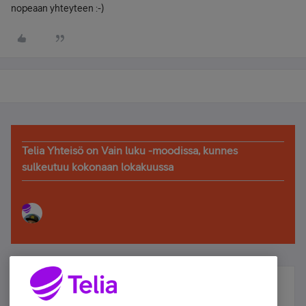
nopeaan yhteyteen :-)
Telia Yhteisö on Vain luku -moodissa, kunnes
sulkeutuu kokonaan lokakuussa
Älä jää paitsi – osallistu ja voita!