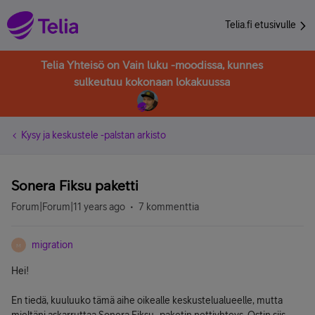
Telia.fi etusivulle
Telia Yhteisö on Vain luku -moodissa, kunnes
sulkeutuu kokonaan lokakuussa
Kysy ja keskustele -palstan arkisto
Sonera Fiksu paketti
Forum|Forum|11 years ago
7 kommenttia
migration
M
Hei!
En tiedä, kuuluuko tämä aihe oikealle keskustelualueelle, mutta