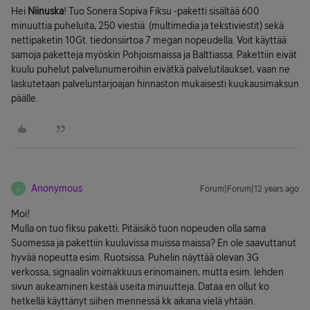
Hei
Niinuska
! Tuo Sonera Sopiva Fiksu -paketti sisältää 600
minuuttia puheluita, 250 viestiä. (multimedia ja tekstiviestit) sekä
nettipaketin 10Gt. tiedonsiirtoa 7 megan nopeudella. Voit käyttää
samoja paketteja myöskin Pohjoismaissa ja Balttiassa. Pakettiin eivät
kuulu puhelut palvelunumeroihin eivätkä palvelutilaukset, vaan ne
laskutetaan palveluntarjoajan hinnaston mukaisesti kuukausimaksun
päälle.
Anonymous
Forum|Forum|12 years ago
A
Moi!
Mulla on tuo fiksu paketti. Pitäisikö tuon nopeuden olla sama
Suomessa ja pakettiin kuuluvissa muissa maissa? En ole saavuttanut
hyvää nopeutta esim. Ruotsissa. Puhelin näyttää olevan 3G
verkossa, signaalin voimakkuus erinomainen, mutta esim. lehden
sivun aukeaminen kestää useita minuutteja. Dataa en ollut ko
hetkellä käyttänyt siihen mennessä kk aikana vielä yhtään.