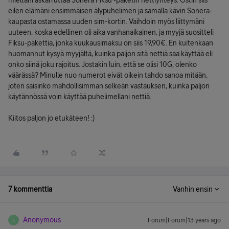
mieltäni askarruttaa Sonera Fiksu -paketin nettiyhteys. Ostin siis
eilen elämäni ensimmäisen älypuhelimen ja samalla kävin Sonera-
kaupasta ostamassa uuden sim-kortin. Vaihdoin myös liittymäni
uuteen, koska edellinen oli aika vanhanaikainen, ja myyjä suositteli
Fiksu-pakettia, jonka kuukausimaksu on siis 19,90€. En kuitenkaan
huomannut kysyä myyjältä, kuinka paljon sitä nettiä saa käyttää eli
onko siinä joku rajoitus. Jostakin luin, että se olisi 10G, olenko
väärässä? Minulle nuo numerot eivät oikein tahdo sanoa mitään,
joten saisinko mahdollisimman selkeän vastauksen, kuinka paljon
käytännössä voin käyttää puhelimellani nettiä.
Kiitos paljon jo etukäteen! :)
7 kommenttia
Vanhin ensin
Anonymous
Forum|Forum|13 years ago
A