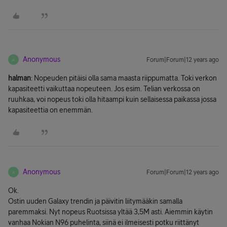
Anonymous
Forum|Forum|12 years ago
A
halman
: Nopeuden pitäisi olla sama maasta riippumatta. Toki verkon
kapasiteetti vaikuttaa nopeuteen. Jos esim. Telian verkossa on
ruuhkaa, voi nopeus toki olla hitaampi kuin sellaisessa paikassa jossa
kapasiteettia on enemmän.
Anonymous
Forum|Forum|12 years ago
A
Ok.
Ostin uuden Galaxy trendin ja päivitin liitymääkin samalla
paremmaksi. Nyt nopeus Ruotsissa yltää 3,5M asti. Aiemmin käytin
vanhaa Nokian N96 puhelinta, siinä ei ilmeisesti potku riittänyt