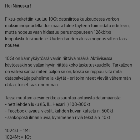
Hei
Niinuska
!
Fiksu-pakettiin kuuluu 10Gt datasiirtoa kuukaudessa verkon
maksiminopeudella. Jos määrä tulee täyteen toimii data edelleen,
mutta nopeus vaan hidastuu perusnopeuteen 128kbit/s
loppulaskutuskaudelle. Uuden kauden alussa nopeus sitten taas
nousee.
10Gt on kännykäytössä varsin riittävä määrä. Aktiivisessa
käytössäkin se vallan hyvin riittää koko laskutuskaudelle. Tarkalleen
on vaikea sanoa miten paljon se on, koska se riippuu siitä mitä
datapalveluja puhelimella käytät - eri toiminteet vievät vähemmän
dataa, toiset taas enemmän.
Tässä muutamia esimerkkejä suuntaa-antavista datamääristä:
- nettilehden luku (IS, IL, Hesari...) 100-300kt
- Facebook: avaus, viestit, kahden kuvan katselu n. 500kt
- sähköposti ilman kuvia, kymmenen riviä tekstiä n. 10kt
1024kt = 1Mt
1024Mt = 1Gt