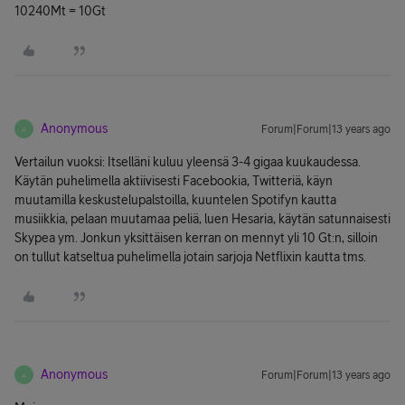
10240Mt = 10Gt
Anonymous
Forum|Forum|13 years ago
A
Vertailun vuoksi: Itselläni kuluu yleensä 3-4 gigaa kuukaudessa.
Käytän puhelimella aktiivisesti Facebookia, Twitteriä, käyn
muutamilla keskustelupalstoilla, kuuntelen Spotifyn kautta
musiikkia, pelaan muutamaa peliä, luen Hesaria, käytän satunnaisesti
Skypea ym. Jonkun yksittäisen kerran on mennyt yli 10 Gt:n, silloin
on tullut katseltua puhelimella jotain sarjoja Netflixin kautta tms.
Anonymous
Forum|Forum|13 years ago
A