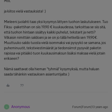
Moi,
ja kiitos vielä vastauksista! :)
Mieleeni juolahti taas yksi kysymys liittyen tuohon laskutukseen. Tuo
Fiksu -pakettihan on siis 19,90 € kuukaudessa, tarkoittaa se siis sitä,
että tuohon hintaan sisältyy kaikki puhelut, tekstarit ja netti?
Vilkaisin nimittäin saldoani ja se on jo tällä hetkellä sen 19,90€.
Muuttuuko saldo tuosta vielä isommaksi vai pysyykö se samana, jos
puheminuutit, tekstiviestimäärät ja tiedonsiirrot pysyvät paketin
rajoissa vai pitääkö tuon kuukausimaksun lisäksi maksaa vielä jotain
erikseen?
Nämä saattavat olla hieman "tyhmiä" kysymyksiä, mutta haluan
saada tähänkin vastauksen asiantuntijalta :)
Anonymous
Forum|Forum|13 years ago
A