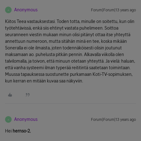
Anonymous
Forum|Forum|13 years ago
A
Kiitos Teea vastauksestasi. Toden totta, minulle on soitettu, kun olin
työtehtävissä, enkä siis ehtinyt vastata puhelimeen. Soittoa
seuranneen viestin mukaan minun olisi pitänyt ottaa itse yhteyttä
annettuun numeroon, mutta sitähän minä en tee, koska mikään
Soneralla ei ole ilmaista, joten todennäköisesti olisin joutunut
maksamaan ao. puhelusta pitkän pennin. Alkavalla viikolla olen
talvilomalla, ja toivon, että minuun otetaan yhteyttä. Ja vielä: haluan,
että vanha systeemi ilman typerää reititintä saatetaan toimintaan.
Muussa tapauksessa suostunette purkamaan Koti-TV-sopimuksen,
kun kerran en mitään kuvaa saa näkyviin.
Anonymous
Forum|Forum|13 years ago
A
Hei
hernso-2
,