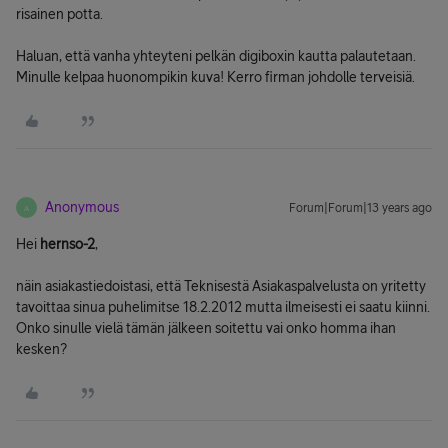
risainen potta.
Haluan, että vanha yhteyteni pelkän digiboxin kautta palautetaan.
Minulle kelpaa huonompikin kuva! Kerro firman johdolle terveisiä.
Anonymous
Forum|Forum|13 years ago
A
Hei
hernso-2
,
näin asiakastiedoistasi, että Teknisestä Asiakaspalvelusta on yritetty
tavoittaa sinua puhelimitse 18.2.2012 mutta ilmeisesti ei saatu kiinni.
Onko sinulle vielä tämän jälkeen soitettu vai onko homma ihan
kesken?