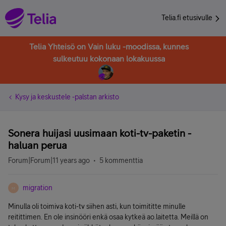
Telia.fi etusivulle
Telia Yhteisö on Vain luku -moodissa, kunnes
sulkeutuu kokonaan lokakuussa
Kysy ja keskustele -palstan arkisto
Sonera huijasi uusimaan koti-tv-paketin -
haluan perua
Forum|Forum|11 years ago
5 kommenttia
migration
M
Minulla oli toimiva koti-tv siihen asti, kun toimititte minulle
reitittimen. En ole insinööri enkä osaa kytkeä ao.laitetta. Meillä on