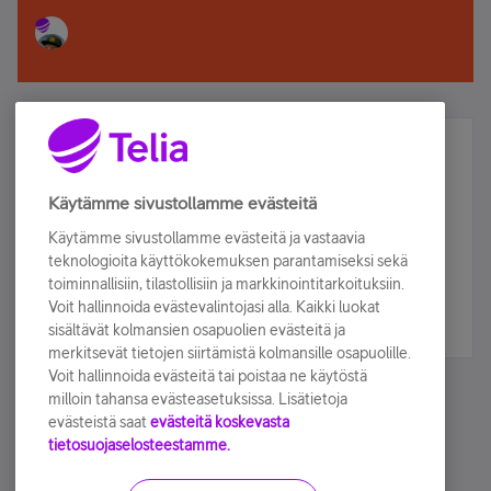
Älä jää paitsi – osallistu ja voita!
Tilaa Telian uutiskirje ja olet mukana arvonnassa.
Käytämme sivustollamme evästeitä
Samalla saat parhaat asiakasedut suoraan
Käytämme sivustollamme evästeitä ja vastaavia
sähköpostiisi.
teknologioita käyttökokemuksen parantamiseksi sekä
toiminnallisiin, tilastollisiin ja markkinointitarkoituksiin.
Voit hallinnoida evästevalintojasi alla. Kaikki luokat
Tilaa nyt
sisältävät kolmansien osapuolien evästeitä ja
merkitsevät tietojen siirtämistä kolmansille osapuolille.
Voit hallinnoida evästeitä tai poistaa ne käytöstä
milloin tahansa evästeasetuksissa. Lisätietoja
evästeistä saat
evästeitä koskevasta
tietosuojaselosteestamme.