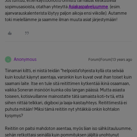
Jos tuntuu, ettei käyttöönotto onnistu tai haluat keskustella
sopimusasioista, otathan yhteyttä
Asiakaspalveluumme
. (esim.
ajanvarauskalenterista löytyy paljon aikoja ensi viikolle). Autamme
toki mielellämme ja saamme ilman muuta asiat järjestymään!
Anonymous
Forum|Forum|13 years ago
A
Tiinamari kiltti, ei niistä teidän "helpoista"ohjeista kyllä ota selvää
kuin koulut käynyt asentaja, varsinkin kun kuvat ovat ihan toiset kuin
saamani laite. Itse en tule sitä reitittimen kytkentää ikinä osaamaan,
vaikka Soneran insinööri kuinka olisi langan päässä. Mutta asiasta
toiseen, kotisivuillanne mainostatte tätä samaista koti-tv:tä, että
siihen riittää telkkari, digiboxi ja laaja-kaistayhteys. Reitittimestä ei
puhuta mitään! Miksi tämä reititin nyt yhtäkkiä onkin kohtalon
kysymys?
Reititin on paitsi mahdoton asentaa, myös liian iso sähkötauluumme,
sehän retkottaisi seinällä kuin pommituksen jäljiltä unohtunut