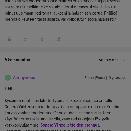
talon kattava modeemi sähkötaulussa enkä missään tapauksessa
sotke reitittimellänne koko talon tietokoneasetuksia. Huijasitte
minut uusimaan koti-tv:n tilaukseni ja haluan sen perua. Pitääkö
mennä oikeuteen tästä asiasta, vai voiko jutun sopia hiljaisesti?
5 kommenttia
Vanhin ensin
Anonymous
Forum|Forum|13 years ago
A
Hei!
Kyseinen reititin on lähetetty sinulle, koska alueellasi on tullut
Sonera Viihteeseen uudempaa (ja parempaa) tekniikkaa. Reititin
korvaa vanhan modeemisi. Onneksi ihan insinööri ei laitteen
käyttöönoton takia tarvitse olla, vaan tarkat ohjeet löytyvät
verkkosivuiltamme:
Sonera Viihde laitteiden asennus
.