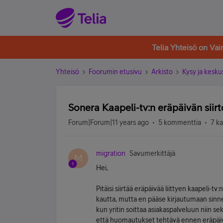
Telia Yhteisö on Va
Yhteisö
Foorumin etusivu
Arkisto
Kysy ja kesku
Sonera Kaapeli-tv:n eräpäivän siirt
Forum|Forum|11 years ago
5 kommenttia
7 k
migration
Savumerkittäjä
M
Hei,
Pitäisi siirtää eräpäivää liittyen kaapeli-
kautta, mutta en pääse kirjautumaan sinne 
kun yritin soittaa asiakaspalveluun niin se
että huomautukset tehtävä ennen eräpäi