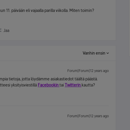
un 11. päivään eli vajaalla parilla viikolla. Miten toimin?
Jaa
Vanhin ensin
Forum|Forum|12 years ago
ia tietoja, jotta löydämme asiakastiedot täältä päästä.
teesi yksityisviestillä
Facebookin
tai
Twitterin
kautta?
Forum|Forum|12 years ago