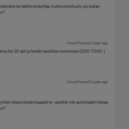
acebookia tai twitteriä käyttää, mutta onnistuuko jos soitan
en?
Forum|Forum|12 years ago
nna klo 20 asti ja heidät tavoittaa numerosta 0200 17000 :)
Forum|Forum|12 years ago
 yritän ohjata itseäni kaapeli-tv -asioihin niin automaatti toteaa
nyt?