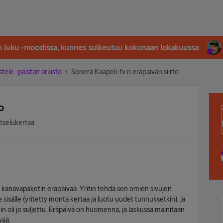
in luku -moodissa, kunnes sulkeutuu kokonaan lokakuussa
stele -palstan arkisto
Sonera Kaapeli-tv:n eräpäivän siirto
o
atselukertaa
tv:n kanavapaketin eräpäivää. Yritin tehdä sen omien sivujen
sisälle (yritetty monta kertaa ja luotu uudet tunnuksetkin), ja
kin oli jo suljettu. Eräpäivä on huomenna, ja laskussa mainitaan
vää.