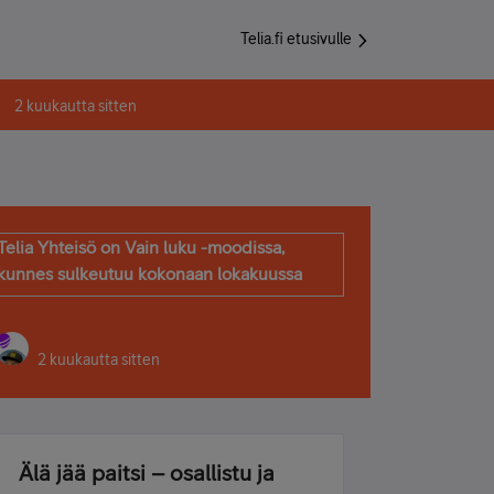
Telia.fi etusivulle
2 kuukautta sitten
Telia Yhteisö on Vain luku -moodissa,
kunnes sulkeutuu kokonaan lokakuussa
2 kuukautta sitten
Älä jää paitsi – osallistu ja