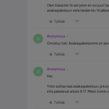
Olen töissä klo 16 asti joten en voi juuri f
asiakaspalveluun vielä tänään klo 16 jälke
Tykkää
Anonymous
A
Onnistuu toki. Asiakaspalvelumme on avoi
Tykkää
Anonymous
A
Hei,
Yritin soittaa taas asiakaspalveluun, ja kun
että palvelevat arkisin 8-17. Miten toimin 
Tykkää