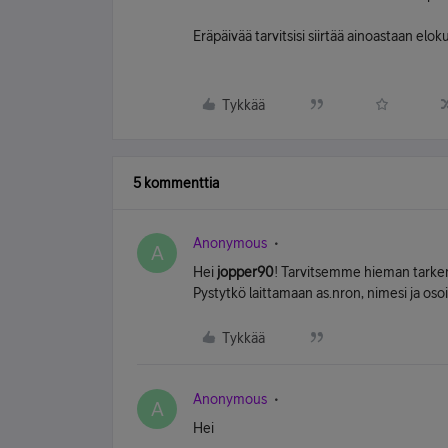
Eräpäivää tarvitsisi siirtää ainoastaan eloku
Tykkää
5 kommenttia
Anonymous
A
Hei
jopper90
! Tarvitsemme hieman tarkemp
Pystytkö laittamaan as.nron, nimesi ja osoit
Tykkää
Anonymous
A
Hei