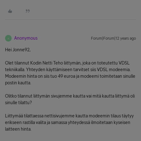
Anonymous
Forum|Forum|12 years ago
A
Hei Jonne92,
Olet tilannut Kodin Netti Teho liittymän, joka on toteutettu VDSL
tekniikalla. Yhteyden käyttämiseen tarvitset siis VDSL modeemia.
Modeemin hinta on siis tuo 49 euroa ja modeemi toimitetaan sinulle
postin kautta.
Olitko tilannut liittymän sivujemme kautta vai mitä kautta liittymä oli
sinulle tilattu?
Liittymää tilattaessa nettisivujemme kautta modeemin tilaus täytyy
erikseen rastilla valita ja samassa yhteydessä ilmoitetaan kyseisen
laitteen hinta.