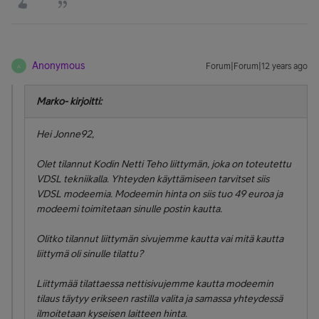
Anonymous
Forum|Forum|12 years ago
A
Marko- kirjoitti:
Hei Jonne92,
Olet tilannut Kodin Netti Teho liittymän, joka on toteutettu
VDSL tekniikalla. Yhteyden käyttämiseen tarvitset siis
VDSL modeemia. Modeemin hinta on siis tuo 49 euroa ja
modeemi toimitetaan sinulle postin kautta.
Olitko tilannut liittymän sivujemme kautta vai mitä kautta
liittymä oli sinulle tilattu?
Liittymää tilattaessa nettisivujemme kautta modeemin
tilaus täytyy erikseen rastilla valita ja samassa yhteydessä
ilmoitetaan kyseisen laitteen hinta.