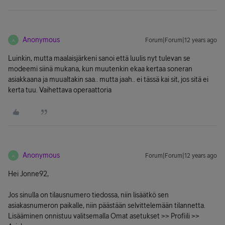
Anonymous
Forum|Forum|12 years ago
A
Luinkin, mutta maalaisjärkeni sanoi että luulis nyt tulevan se
modeemi siinä mukana, kun muutenkin ekaa kertaa soneran
asiakkaana ja muualtakin saa.. mutta jaah.. ei tässä kai sit, jos sitä ei
kerta tuu. Vaihettava operaattoria
Anonymous
Forum|Forum|12 years ago
A
Hei Jonne92,
Jos sinulla on tilausnumero tiedossa, niin lisäätkö sen
asiakasnumeron paikalle, niin päästään selvittelemään tilannetta.
Lisääminen onnistuu valitsemalla Omat asetukset >> Profiili >>