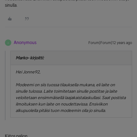
sinulla.
Anonymous
Forum|Forum|12 years ago
A
Marko- kirjoitti:
Hei Jonne92,
Modeemi on siis tuossa tilauksella mukana, eli laite on
sinulle tulossa. Laite toimitetaan sinulle postitse ja laite
veloitetaan ensimmäisellä laajakaistalaskullasi. Saat postista
ilmoituksen kun laite on noudettavissa. Ensiviikon
alkupuolella pitäisi tuon modeemin olla jo sinulla.
Kiitos paljon