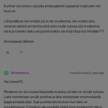
Kunhan nyt jonkun saa joka antaa paketin lupaamat nopeudet niin
hyvä on.
Liittymällä en tee mitään jos ei ole modeemia, niin voisiko joku
soneran väestä nyt kertoa että onko mulle tulossa sitä modeemia
vai ei ja tuleeko lasku vai postiennakko vai mitä tässä nyt tehdään???
Stressaavaa tällanen.
Anonymous
Forum|Forum|12 years ago
A
Hei Jonne92,
Modeemi on siis tuossa tilauksella mukana, eli laite on sinulle tulossa.
Laite toimitetaan sinulle postitse ja laite veloitetaan ensimmäisellä
laajakaistalaskullasi. Saat postista ilmoituksen kun laite on
noudettavissa. Ensiviikon alkupuolella pitäisi tuon modeemin olla jo