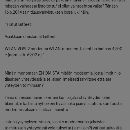
minua jäi ihmetyttää tuleeko paketin mukana modeemia, kun siitä ei
missään vaiheessa ilmoitettu/ ei ollut vaihtoehtoa valita? Tänään
16.6.2014 sain tilausvahvistuksen jossa luki näin:
"Tilatut laitteet
Asiakkaan omistamat laitteet:
WLAN VDSL2 modeemi WLAN-modeemi tai reititin hintaan 49,00
e (norm. alk. 69,02 e) "
Minä nimenomaan EN OMISTA mitään modeemia, josta ilmoitin jo
tilauksen yhteydessä ja sellaisen ilmeisesti tarviitsee että saa
yhteyden toimimaan?
Tämä on ensimmäinen kertani kun laajakaistayhteyden olen
tilannut, eikä tästä nyt oikein hyvä maku jäänyt suuhun, kun tuosta
modeemistakaan ei mitään mainittu.
Joten kysymykseni siis on, saanko modeemin laajakaistan
toimituksen yhteydessä veloituksetta (ja milloin?) vai joutuuko sitä