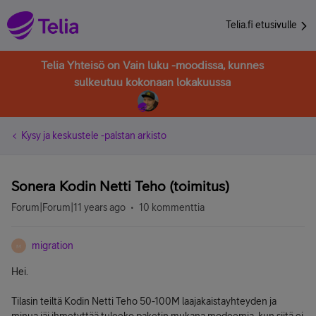
Telia.fi etusivulle
Telia Yhteisö on Vain luku -moodissa, kunnes
sulkeutuu kokonaan lokakuussa
Kysy ja keskustele -palstan arkisto
Sonera Kodin Netti Teho (toimitus)
Forum|Forum|11 years ago
10 kommenttia
migration
M
Hei.
Tilasin teiltä Kodin Netti Teho 50-100M laajakaistayhteyden ja