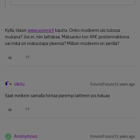
Kyllä, tilasin
www.sonera.fi
kautta. Onko modeemi siis tulossa
mukana? Jos ei, niin laittakaa. Maksanko ton 49€ postiennakkona
vai mikä on maksutapa yleensä? Milloin modeemi on perillä?
olkitu
Forum|Forum|12 years ago
Saat melkein samalla hintaa parempi laitteen jos haluaa
Anonymous
Forum|Forum|12 years ago
A