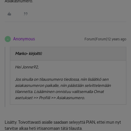
Asiakasnumero.
Anonymous
Forum|Forum|12 years ago
A
Marko- kirjoitti:
Hei Jonne92,
Jos sinulla on tilausnumero tiedossa, niin lisäätkö sen
asiakasnumeron paikalle, niin päästään selvittelemään
tilannetta. Lisääminen onnistuu valitsemalla Omat
asetukset >> Profiili >> Asiakasnumero.
Lisätty. Toivottavasti asialle saadaan selvyyttä PIAN, ettei mun nyt
tarvitse alkaa heti irtisanomaan tätä tilausta.