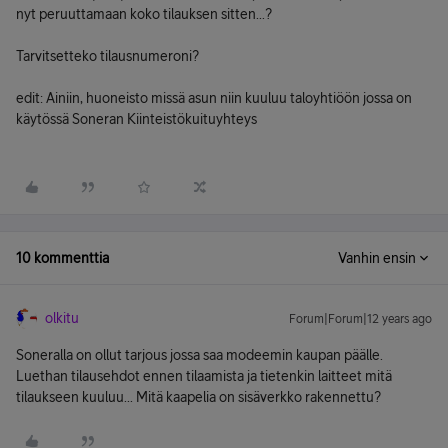
nyt peruuttamaan koko tilauksen sitten...?
Tarvitsetteko tilausnumeroni?
edit: Ainiin, huoneisto missä asun niin kuuluu taloyhtiöön jossa on
käytössä Soneran Kiinteistökuituyhteys
10 kommenttia
Vanhin ensin
olkitu
Forum|Forum|12 years ago
Soneralla on ollut tarjous jossa saa modeemin kaupan päälle.
Luethan tilausehdot ennen tilaamista ja tietenkin laitteet mitä
tilaukseen kuuluu... Mitä kaapelia on sisäverkko rakennettu?