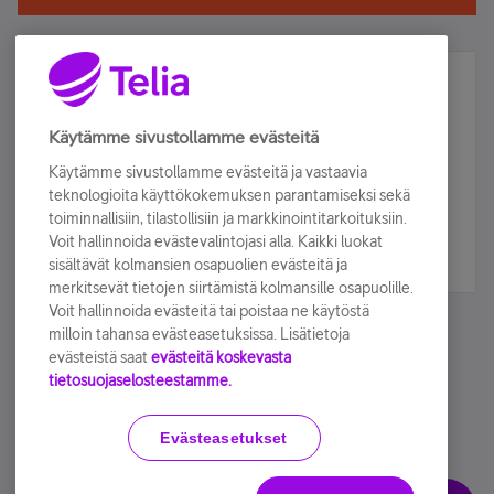
Älä jää paitsi – osallistu ja voita!
Tilaa Telian uutiskirje ja olet mukana arvonnassa.
Käytämme sivustollamme evästeitä
Samalla saat parhaat asiakasedut suoraan
Käytämme sivustollamme evästeitä ja vastaavia
sähköpostiisi.
teknologioita käyttökokemuksen parantamiseksi sekä
toiminnallisiin, tilastollisiin ja markkinointitarkoituksiin.
Voit hallinnoida evästevalintojasi alla. Kaikki luokat
Tilaa nyt
sisältävät kolmansien osapuolien evästeitä ja
merkitsevät tietojen siirtämistä kolmansille osapuolille.
Voit hallinnoida evästeitä tai poistaa ne käytöstä
milloin tahansa evästeasetuksissa. Lisätietoja
evästeistä saat
evästeitä koskevasta
tietosuojaselosteestamme.
Käyttöehdot
Accessibility statement
Evästeasetukset