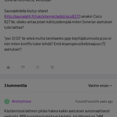
Soneran koti-ADSL verkossa?
Saunalahdella löytyy ohjeet
(
http://saunalahti.fi/tuki/internet/adsl/cisco827/
) ainakin Cisco
827:lle; olisiko antaa jotain kättä pidempää miten Soneran asetukset
tulisi laittaa?
"pvc 0/33" lie selvä mutta tarvitaanko ppp-käyttäjätunnusta ja jos ei
niin miten konffis tulee tehdä? Entä linjanopeus/kellotaajuus (?)
asetukset?
3 kommenttia
Vanhin ensin
Anonymous
Forum|Forum|16 years ago
A
Käytännössä laitteen pitäisi hakea kaikki asetukset automaattisesti
verkosta. PPP-tunnistautumista ei käytetä. Jos liittymä on 24M,