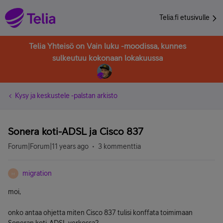
Telia.fi etusivulle
Telia Yhteisö on Vain luku -moodissa, kunnes
sulkeutuu kokonaan lokakuussa
Kysy ja keskustele -palstan arkisto
Sonera koti-ADSL ja Cisco 837
Forum|Forum|11 years ago
3 kommenttia
migration
M
moi,
onko antaa ohjetta miten Cisco 837 tulisi konffata toimimaan