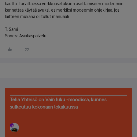
kautta. Tarvittaessa verkkoasetuksien asettamiseen modeemiin
kannattaa käytää avuksi, esimerkiksi modeemin ohjekirjaa, jos
laitteen mukana oli tullut manuaali.
T. Sami
Sonera Asiakaspalvelu
Telia Yhteisö on Vain luku -moodissa, kunnes
sulkeutuu kokonaan lokakuussa