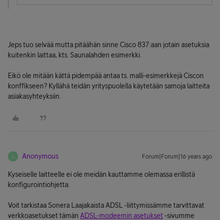
Jeps tuo selvää mutta pitäähän sinne Cisco 837:aan jotain asetuksia
kuitenkin laittaa, kts. Saunalahden esimerkki.
Eikö ole mitään kättä pidempää antaa ts. malli-esimerkkejä Ciscon
konffikseen? Kyllähä teidän yrityspuolella käytetään samoja laitteita
asiakasyhteyksiin.
Anonymous
Forum|Forum|16 years ago
A
Kyseiselle laitteelle ei ole meidän kauttamme olemassa erillistä
konfigurointiohjetta.
Voit tarkistaa Sonera Laajakaista ADSL -liittymissämme tarvittavat
verkkoasetukset tämän
ADSL-modeemin asetukset
-sivumme