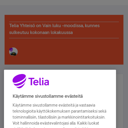
Telia Yhteisö on Vain luku -moodissa, kunnes
sulkeutuu kokonaan lokakuussa
Älä jää paitsi – osallistu ja voita!
Tilaa Telian uutiskirje ja olet mukana arvonnassa.
Käytämme sivustollamme evästeitä
Samalla saat parhaat asiakasedut suoraan
Käytämme sivustollamme evästeitä ja vastaavia
sähköpostiisi.
teknologioita käyttökokemuksen parantamiseksi sekä
toiminnallisiin, tilastollisiin ja markkinointitarkoituksiin.
Voit hallinnoida evästevalintojasi alla. Kaikki luokat
Tilaa nyt