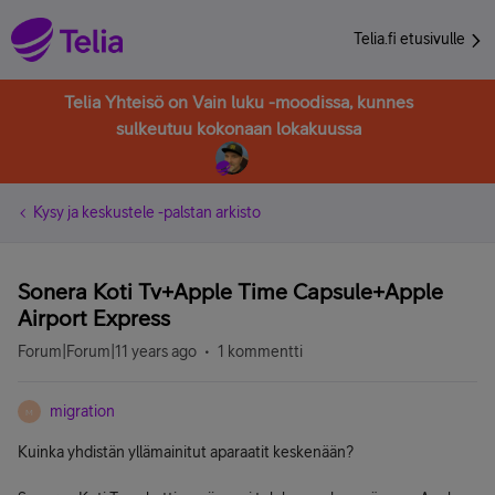
Telia.fi etusivulle
Telia Yhteisö on Vain luku -moodissa, kunnes
sulkeutuu kokonaan lokakuussa
Kysy ja keskustele -palstan arkisto
Sonera Koti Tv+Apple Time Capsule+Apple
Airport Express
Forum|Forum|11 years ago
1 kommentti
migration
M
Kuinka yhdistän yllämainitut aparaatit keskenään?