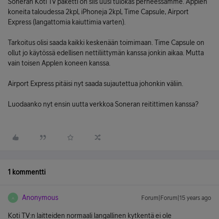
Soneran Koti Tv paketti on siis uusi tulokas perheessämme. Applen
koneita taloudessa 2kpl, iPhoneja 2kpl, Time Capsule, Airport
Express (langattomia kaiuttimia varten).
Tarkoitus olisi saada kaikki keskenään toimimaan. Time Capsule on
ollut jo käytössä edellisen nettiliittymän kanssa jonkin aikaa. Mutta
vain toisen Applen koneen kanssa.
Airport Express pitäisi nyt saada sujautettua johonkin väliin.
Luodaanko nyt ensin uutta verkkoa Soneran reitittimen kanssa?
1 kommentti
Anonymous
Forum|Forum|15 years ago
A
Koti TV:n laitteiden normaali langallinen kytkentä ei ole