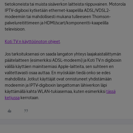
tietokoneista tai muista sisäverkon laitteista riippuvainen. Motorola
IPTV-digiboxi kytketään ethernet-kaapelilla ADSL/VDSL2-
modeemiin tai mahdollisesti mukana tulleeseen Thomson-
palvelureitittimeen ja HDMI/scart/komponentti-kaapelilla
televisioon.
Koti TV:n käyttöönoton ohjeet
.
Jos tarkoituksenasi on saada langaton yhteys laajakaistaliittymän
päätelaitteen (esimerkiksi ADSL-modeemi) ja Koti TV:n digiboxin
välillä käyttäen mainitsemiasi Apple-laitteita, sen suhteen en
valitettavasti osaa auttaa. En myöskään tiedä onko se edes
mahdollista. Jotkut käyttäjät ovat onnistuneet yhdistämään
modeemin ja IPTV-digiboxin langattoman lähiverkon läpi
käyttämällä kahta WLAN-tukiasemaa, kuten esimerkiksi
tässä
ketjussa
kerrotaan.