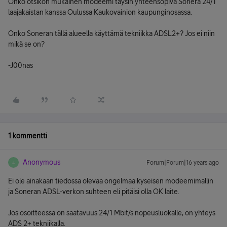
Onko otsikon mukainen modeemi täysin yhteensopiva Sonera 24/1
laajakaistan kanssa Oulussa Kaukovainion kaupunginosassa.
Onko Soneran tällä alueella käyttämä tekniikka ADSL2+? Jos ei niin
mikä se on?
-J00nas
1 kommentti
Anonymous
Forum|Forum|16 years ago
A
Ei ole ainakaan tiedossa olevaa ongelmaa kyseisen modeemimallin
ja Soneran ADSL-verkon suhteen eli pitäisi olla OK laite.
Jos osoitteessa on saatavuus 24/1 Mbit/s nopeusluokalle, on yhteys
ADS 2+ tekniikalla.