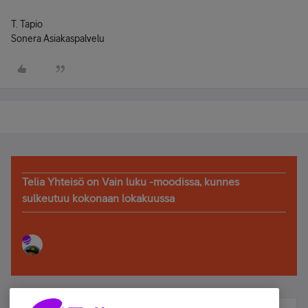
T. Tapio
Sonera Asiakaspalvelu
Telia Yhteisö on Vain luku -moodissa, kunnes
sulkeutuu kokonaan lokakuussa