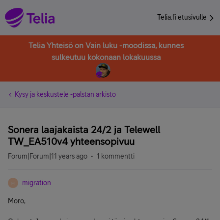
Telia.fi etusivulle
Telia Yhteisö on Vain luku -moodissa, kunnes
sulkeutuu kokonaan lokakuussa
Kysy ja keskustele -palstan arkisto
Sonera laajakaista 24/2 ja Telewell
TW_EA510v4 yhteensopivuu
Forum|Forum|11 years ago
1 kommentti
migration
M
Moro,