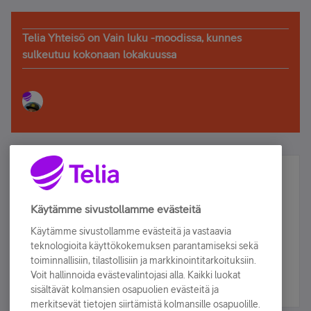
Telia Yhteisö on Vain luku -moodissa, kunnes
sulkeutuu kokonaan lokakuussa
Älä jää paitsi – osallistu ja voita!
Tilaa Telian uutiskirje ja olet mukana arvonnassa.
Käytämme sivustollamme evästeitä
Samalla saat parhaat asiakasedut suoraan
Käytämme sivustollamme evästeitä ja vastaavia
sähköpostiisi.
teknologioita käyttökokemuksen parantamiseksi sekä
toiminnallisiin, tilastollisiin ja markkinointitarkoituksiin.
Voit hallinnoida evästevalintojasi alla. Kaikki luokat
Tilaa nyt
sisältävät kolmansien osapuolien evästeitä ja
merkitsevät tietojen siirtämistä kolmansille osapuolille.