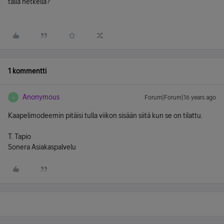
tällä hetkellä?
1 kommentti
Anonymous
Forum|Forum|16 years ago
A
Kaapelimodeemin pitäisi tulla viikon sisään siitä kun se on tilattu.
T. Tapio
Sonera Asiakaspalvelu