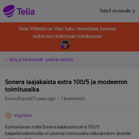
Telia.fi etusivulle
Telia Yhteisö on Vain luku -moodissa, kunnes
sulkeutuu kokonaan lokakuussa
Kysy ja keskustele -palstan arkisto
Sonera laajakaista extra 100/5 ja modeemin
toimitusaika
Forum|Forum|11 years ago
1 kommentti
migration
M
Kuinka kauan noilla Sonera laajakaista extra 100/5
kaapelimodeemeilla on yleensä toimitusaika valkeakosken alueella