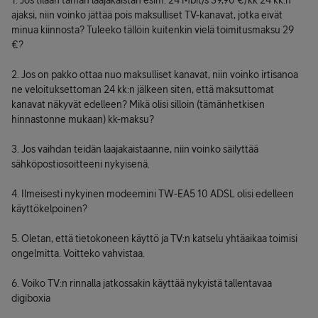
1. Jos tilaan tämän laajakaistan esim. 24 Mbit/s 39,90 €/kk 24 kk:n
ajaksi, niin voinko jättää pois maksulliset TV-kanavat, jotka eivät
minua kiinnosta? Tuleeko tällöin kuitenkin vielä toimitusmaksu 29
€?
2. Jos on pakko ottaa nuo maksulliset kanavat, niin voinko irtisanoa
ne veloituksettoman 24 kk:n jälkeen siten, että maksuttomat
kanavat näkyvät edelleen? Mikä olisi silloin (tämänhetkisen
hinnastonne mukaan) kk-maksu?
3. Jos vaihdan teidän laajakaistaanne, niin voinko säilyttää
sähköpostiosoitteeni nykyisenä.
4. Ilmeisesti nykyinen modeemini TW-EA5 10 ADSL olisi edelleen
käyttökelpoinen?
5. Oletan, että tietokoneen käyttö ja TV:n katselu yhtäaikaa toimisi
ongelmitta. Voitteko vahvistaa.
6. Voiko TV:n rinnalla jatkossakin käyttää nykyistä tallentavaa
digiboxia