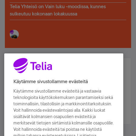
Telia Yhteisö on Vain luku -moodissa, kunnes
sulkeutuu kokonaan lokakuussa
Älä jää paitsi – osallistu ja voita!
Tilaa Telian uutiskirje ja olet mukana arvonnassa.
Käytämme sivustollamme evästeitä
Samalla saat parhaat asiakasedut suoraan
Käytämme sivustollamme evästeitä ja vastaavia
sähköpostiisi.
teknologioita käyttökokemuksen parantamiseksi sekä
toiminnallisiin, tilastollisiin ja markkinointitarkoituksiin.
Voit hallinnoida evästevalintojasi alla. Kaikki luokat
Tilaa nyt
sisältävät kolmansien osapuolien evästeitä ja
merkitsevät tietojen siirtämistä kolmansille osapuolille.
Voit hallinnoida evästeitä tai poistaa ne käytöstä
milloin tahansa evästeasetuksissa. Lisätietoja