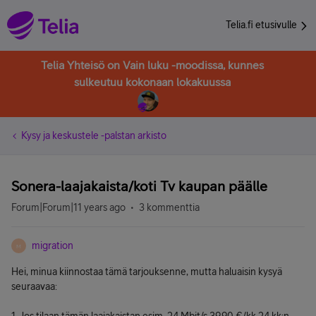
Telia.fi etusivulle
Telia Yhteisö on Vain luku -moodissa, kunnes
sulkeutuu kokonaan lokakuussa
Kysy ja keskustele -palstan arkisto
Sonera-laajakaista/koti Tv kaupan päälle
Forum|Forum|11 years ago
3 kommenttia
migration
M
Hei, minua kiinnostaa tämä tarjouksenne, mutta haluaisin kysyä
seuraavaa: