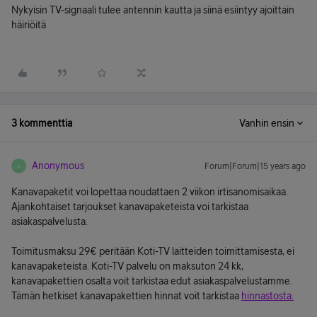
Nykyisin TV-signaali tulee antennin kautta ja siinä esiintyy ajoittain
häiriöitä
3 kommenttia
Vanhin ensin
Anonymous
Forum|Forum|15 years ago
A
Kanavapaketit voi lopettaa noudattaen 2 viikon irtisanomisaikaa.
Ajankohtaiset tarjoukset kanavapaketeista voi tarkistaa
asiakaspalvelusta.
Toimitusmaksu 29€ peritään Koti-TV laitteiden toimittamisesta, ei
kanavapaketeista. Koti-TV palvelu on maksuton 24 kk,
kanavapakettien osalta voit tarkistaa edut asiakaspalvelustamme.
Tämän hetkiset kanavapakettien hinnat voit tarkistaa
hinnastosta.