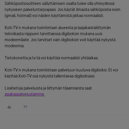
Sähköpostiosoitteen säilyttämisen osalta tulee olla yhteydessä
nykyiseen palveluntarjoajaasi. Jos käytät ilmaista sähköpostia esim.
(gmail, hotmail) voi näiden käyttämistä jatkaa normaalisti.
Koti-TV:n mukana toimitetaan alueesta ja laajakaistaliittymän
tekniikasta riippuen tarvittaessa digiboksin mukana uusi
modeemilaite. Jos tarvitset vain digiboksin voit käyttää nykyistä
modeemia.
Tietokonetta ja tv:tä voi käyttää normaalisti yhtäaikaa.
Koti-TV:n mukana toimitetaan palveluun kuuluva digiboksi. Et voi
käyttää Koti-TV:ssä nykyistä tallentavaa digiboksiasi.
Lisätietoja palveluista ja liittymän tilaamisesta saat
asiakaspalvelustamme.