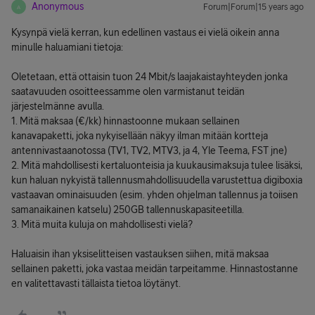
Anonymous
Forum|Forum|15 years ago
A
Kysynpä vielä kerran, kun edellinen vastaus ei vielä oikein anna
minulle haluamiani tietoja:
Oletetaan, että ottaisin tuon 24 Mbit/s laajakaistayhteyden jonka
saatavuuden osoitteessamme olen varmistanut teidän
järjestelmänne avulla.
1. Mitä maksaa (€/kk) hinnastoonne mukaan sellainen
kanavapaketti, joka nykyisellään näkyy ilman mitään kortteja
antennivastaanotossa (TV1, TV2, MTV3, ja 4, Yle Teema, FST jne)
2. Mitä mahdollisesti kertaluonteisia ja kuukausimaksuja tulee lisäksi,
kun haluan nykyistä tallennusmahdollisuudella varustettua digiboxia
vastaavan ominaisuuden (esim. yhden ohjelman tallennus ja toiisen
samanaikainen katselu) 250GB tallennuskapasiteetilla.
3. Mitä muita kuluja on mahdollisesti vielä?
Haluaisin ihan yksiselitteisen vastauksen siihen, mitä maksaa
sellainen paketti, joka vastaa meidän tarpeitamme. Hinnastostanne
en valitettavasti tällaista tietoa löytänyt.