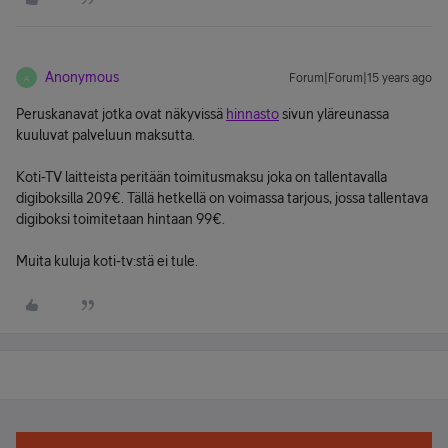
Anonymous
Forum|Forum|15 years ago
A
Peruskanavat jotka ovat näkyvissä
hinnasto
sivun yläreunassa
kuuluvat palveluun maksutta.
Koti-TV laitteista peritään toimitusmaksu joka on tallentavalla
digiboksilla 209€. Tällä hetkellä on voimassa tarjous, jossa tallentava
digiboksi toimitetaan hintaan 99€.
Muita kuluja koti-tv:stä ei tule.