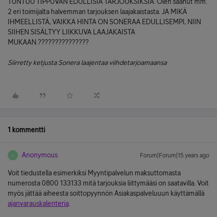
TUNTUU TIPPUVAN EDULLISIA TARJOUKSIKSIA. Olen saanut mm.
2 eri toimijalta halvemman tarjouksen laajakaistasta. JA MIKÄ
IHMEELLISTÄ, VAIKKA HINTA ON SONERAA EDULLISEMPI, NIIN
SIIHEN SISÄLTYY LIIKKUVA LAAJAKAISTA
MUKAAN.???????????????
Siirretty ketjusta Sonera laajentaa viihdetarjoamaansa
1 kommentti
Anonymous
Forum|Forum|15 years ago
A
Voit tiedustella esimerkiksi Myyntipalvelun maksuttomasta
numerosta 0800 133133 mitä tarjouksia liittymääsi on saatavilla. Voit
myös jättää aiheesta soittopyynnön Asiakaspalveluuun käyttämällä
ajanvarauskalenteria
.