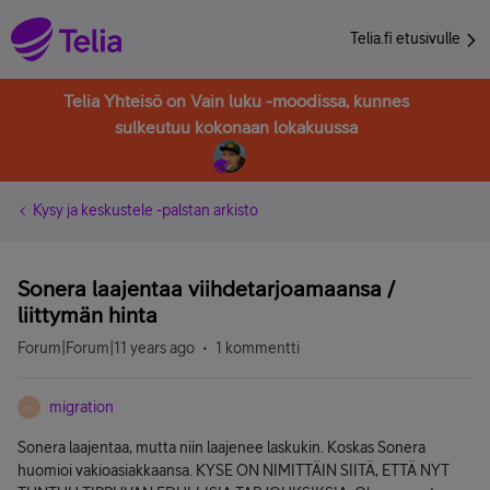
Telia.fi etusivulle
Telia Yhteisö on Vain luku -moodissa, kunnes
sulkeutuu kokonaan lokakuussa
Kysy ja keskustele -palstan arkisto
Sonera laajentaa viihdetarjoamaansa /
liittymän hinta
Forum|Forum|11 years ago
1 kommentti
migration
M
Sonera laajentaa, mutta niin laajenee laskukin. Koskas Sonera
huomioi vakioasiakkaansa. KYSE ON NIMITTÄIN SIITÄ, ETTÄ NYT