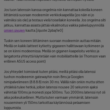
Jos tuon latenssin kanssa ongelmia niin kannattaa kokeilla koneen
liittämistä suoraan modeemiin verkkokaapelilla (jos näin ei jo
valmiiksi siis ole) ja testaus vielä toisellakin koneella. Jos ongelma silti
jatkuu, kannattaa asiasta jättää vikailmoitus vaikka palvelupyynnöllä
omien sivujen
kautta.[/quote:2pbaj1e0]
Tuskin sen koneen liittäminen suoraan modeemiin auttaa mitään.
Meillä on kaikki laitteet kytketty gigaseen hallittavaan kytkimeen ja
se on kiinni modeemissa. Meillä on giganen kaapeloitu verkko ja
langatonta yhteyttä käytetään vain mobiililaitteille (ei Thomson vaan
erillinen ASUS access point)
Jos yhteydet toimisivat kuten pitäisi, meiltä pitäisi olla latenssi
tuohon modeeemin gatewayhin noin 8ms ja Googlen
nimipalvelimeen (8.8.8.8) noin 30 ms. Välillä näin onkin mutta sitten
yhtäkkiä tulee hetkiä, jolloin latenssi nousee 20 sekunnin ajaksi
vähintää 100ms ja monesti jopa 500ms. Tuo 2000ms latenssi nyt oli
aika poikeuksellinen. Mutta kuten varmaan ymmärrät, latenssin
nouseminen yli 150ms tarkoittaa käytännössä pelaamisen
loppumista.