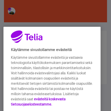
Älä jää paitsi – osallistu ja voita!
Tilaa Telian uutiskirje ja olet mukana arvonnassa.
Käytämme sivustollamme evästeitä
Samalla saat parhaat asiakasedut suoraan
Käytämme sivustollamme evästeitä ja vastaavia
sähköpostiisi.
teknologioita käyttökokemuksen parantamiseksi sekä
toiminnallisiin, tilastollisiin ja markkinointitarkoituksiin.
Voit hallinnoida evästevalintojasi alla. Kaikki luokat
Tilaa nyt
sisältävät kolmansien osapuolien evästeitä ja
merkitsevät tietojen siirtämistä kolmansille osapuolille.
Voit hallinnoida evästeitä tai poistaa ne käytöstä
milloin tahansa evästeasetuksissa. Lisätietoja
evästeistä saat
evästeitä koskevasta
tietosuojaselosteestamme.