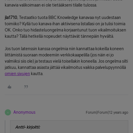
kanavia valikoimaan ei ole tietääkseni tilalle tulossa.
jla1710
, Testaatko tuota BBC Knowledge kanavaa nyt uudestaan
toimiiko? Kyllä tuo kanava ihan aktiivisena listallasi on ja tulisi toimia
OK. Onko tuo hidasteluongelma korjaantunut tuon vikailmoituksen
kautta? Tällä hetkellä nopeudet näyttävät tännepäin hyvältä.
Jos tuon latenssin kanssa ongelmia niin kannattaa kokeilla koneen
liittämistä suoraan modeemiin verkkokaapelilla (jos näin ei jo
valmiiksi siis ole) ja testaus vielä toisellakin koneella. Jos ongelma silti
jatkuu, kannattaa asiasta jättää vikailmoitus vaikka palvelupyynnöllä
omien sivujen
kautta.
Anonymous
Forum|Forum|12 years ago
A
Antti- kirjoitti: