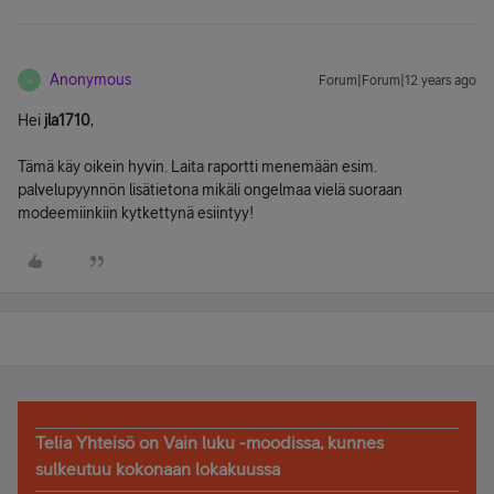
Anonymous
Forum|Forum|12 years ago
A
Hei
jla1710
,
Tämä käy oikein hyvin. Laita raportti menemään esim.
palvelupyynnön lisätietona mikäli ongelmaa vielä suoraan
modeemiinkiin kytkettynä esiintyy!
Telia Yhteisö on Vain luku -moodissa, kunnes
sulkeutuu kokonaan lokakuussa