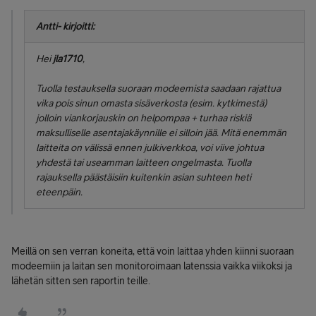
Antti- kirjoitti:
Hei
jla1710
,
Tuolla testauksella suoraan modeemista saadaan rajattua
vika pois sinun omasta sisäverkosta (esim. kytkimestä)
jolloin viankorjauskin on helpompaa + turhaa riskiä
maksulliselle asentajakäynnille ei silloin jää. Mitä enemmän
laitteita on välissä ennen julkiverkkoa, voi viive johtua
yhdestä tai useamman laitteen ongelmasta. Tuolla
rajauksella päästäisiin kuitenkin asian suhteen heti
eteenpäin.
Meillä on sen verran koneita, että voin laittaa yhden kiinni suoraan
modeemiin ja laitan sen monitoroimaan latenssia vaikka viikoksi ja
lähetän sitten sen raportin teille.