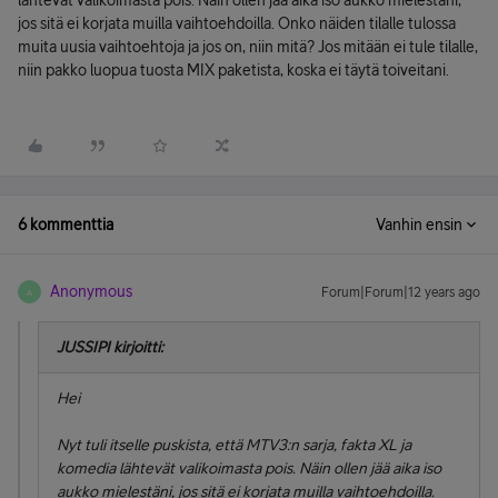
lähtevät valikoimasta pois. Näin ollen jää aika iso aukko mielestäni,
jos sitä ei korjata muilla vaihtoehdoilla. Onko näiden tilalle tulossa
muita uusia vaihtoehtoja ja jos on, niin mitä? Jos mitään ei tule tilalle,
niin pakko luopua tuosta MIX paketista, koska ei täytä toiveitani.
6 kommenttia
Vanhin ensin
Anonymous
Forum|Forum|12 years ago
A
JUSSIPI kirjoitti:
Hei
Nyt tuli itselle puskista, että MTV3:n sarja, fakta XL ja
komedia lähtevät valikoimasta pois. Näin ollen jää aika iso
aukko mielestäni, jos sitä ei korjata muilla vaihtoehdoilla.