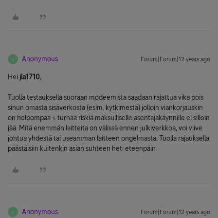
Anonymous
Forum|Forum|12 years ago
A
Hei
jla1710
,
Tuolla testauksella suoraan modeemista saadaan rajattua vika pois
sinun omasta sisäverkosta (esim. kytkimestä) jolloin viankorjauskin
on helpompaa + turhaa riskiä maksulliselle asentajakäynnille ei silloin
jää. Mitä enemmän laitteita on välissä ennen julkiverkkoa, voi viive
johtua yhdestä tai useamman laitteen ongelmasta. Tuolla rajauksella
päästäisiin kuitenkin asian suhteen heti eteenpäin.
Anonymous
Forum|Forum|12 years ago
A