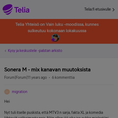
Telia.fi etusivulle
Telia Yhteisö on Vain luku -moodissa, kunnes
sulkeutuu kokonaan lokakuussa
Kysy ja keskustele -palstan arkisto
Sonera M - mix kanavan muutoksista
Forum|Forum|11 years ago
6 kommenttia
migration
M
Hei
Nyt tuli itselle puskista, että MTV3:n sarja, fakta XL ja komedia