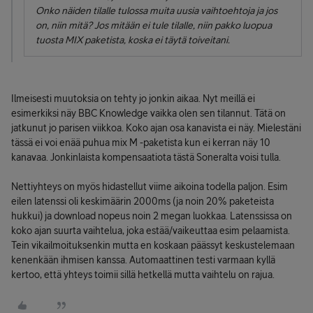
Onko näiden tilalle tulossa muita uusia vaihtoehtoja ja jos
on, niin mitä? Jos mitään ei tule tilalle, niin pakko luopua
tuosta MIX paketista, koska ei täytä toiveitani.
Ilmeisesti muutoksia on tehty jo jonkin aikaa. Nyt meillä ei
esimerkiksi näy BBC Knowledge vaikka olen sen tilannut. Tätä on
jatkunut jo parisen viikkoa. Koko ajan osa kanavista ei näy. Mielestäni
tässä ei voi enää puhua mix M -paketista kun ei kerran näy 10
kanavaa. Jonkinlaista kompensaatiota tästä Soneralta voisi tulla.
Nettiyhteys on myös hidastellut viime aikoina todella paljon. Esim
eilen latenssi oli keskimäärin 2000ms (ja noin 20% paketeista
hukkui) ja download nopeus noin 2 megan luokkaa. Latenssissa on
koko ajan suurta vaihtelua, joka estää/vaikeuttaa esim pelaamista.
Tein vikailmoituksenkin mutta en koskaan päässyt keskustelemaan
kenenkään ihmisen kanssa. Automaattinen testi varmaan kyllä
kertoo, että yhteys toimii sillä hetkellä mutta vaihtelu on rajua.