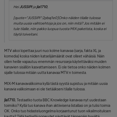
Hei
JUSSIPI
ja
jla1710
,
[quote="JUSSIPI":2pbaj1e0]Onko näiden tilalle tulossa
muita uusia vaihtoehtoja ja jos on, niin mitä? Jos mitään ei
tule tilalle, niin pakko luopua tuosta MIX paketista, koska ei
täytä toiveitani.
MTV aikoi lopettaa juuri nuo kolme kanavaa (sarja, fakta XL ja
komedia) koska niiden katselijämäärät ovat olleet vähäisiä. Näin
ollen heille vapautuu enemmän resursseja käytettäväksi muiden
kanavien sisällön kasvattamiseen. Ei ole tietoa onko näiden kolmen
sijalle tulossa mitään uutta kanavaa MTV:n toimesta.
MIX-M kanavavalikoima kyllä tästä syystä supistuu ja mitään uusia
kanavia valikoimaan ei ole tietääkseni tilalle tulossa.
jla1710
, Testaatko tuota BBC Knowledge kanavaa nyt uudestaan
toimiiko? Kyllä tuo kanava ihan aktiivisena listallasi on ja tulisi toimia
OK. Onko tuo hidasteluongelma korjaantunut tuon vikailmoituksen
kautta? Tällä hetkellä nopeudet näyttävät tännepäin hyvältä.