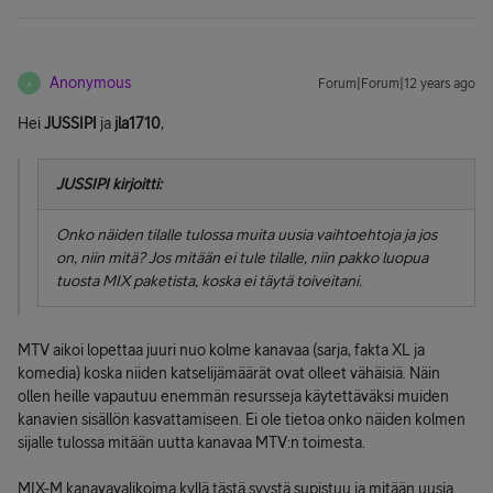
Anonymous
Forum|Forum|12 years ago
A
Hei
JUSSIPI
ja
jla1710
,
JUSSIPI kirjoitti:
Onko näiden tilalle tulossa muita uusia vaihtoehtoja ja jos
on, niin mitä? Jos mitään ei tule tilalle, niin pakko luopua
tuosta MIX paketista, koska ei täytä toiveitani.
MTV aikoi lopettaa juuri nuo kolme kanavaa (sarja, fakta XL ja
komedia) koska niiden katselijämäärät ovat olleet vähäisiä. Näin
ollen heille vapautuu enemmän resursseja käytettäväksi muiden
kanavien sisällön kasvattamiseen. Ei ole tietoa onko näiden kolmen
sijalle tulossa mitään uutta kanavaa MTV:n toimesta.
MIX-M kanavavalikoima kyllä tästä syystä supistuu ja mitään uusia