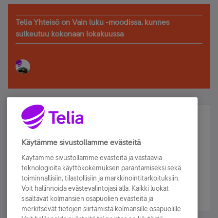
Telia Yhteisö on Vain luku -moodissa, kunnes
sulkeutuu kokonaan lokakuussa
Älä jää paitsi – osallistu ja voita!
Tilaa Telian uutiskirje ja olet mukana arvonnassa.
Käytämme sivustollamme evästeitä
Samalla saat parhaat asiakasedut suoraan
Käytämme sivustollamme evästeitä ja vastaavia
sähköpostiisi.
teknologioita käyttökokemuksen parantamiseksi sekä
toiminnallisiin, tilastollisiin ja markkinointitarkoituksiin.
Voit hallinnoida evästevalintojasi alla. Kaikki luokat
Tilaa nyt
sisältävät kolmansien osapuolien evästeitä ja
merkitsevät tietojen siirtämistä kolmansille osapuolille.