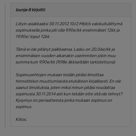
lounja-8 kirjoitti:
Liityin asiakkaaksi 30.11.2012 10/2 Mbit/s valokuituliittymä
sopimuksella jonka piti olla 9,90e/kk ensimmäiset 12kk ja
19,90e/ loput 12kk.
Tämä ei ole pitänyt paikkaansa. Lasku on 20,06e/kk ja
ensimmäisen vuoden aikanakin useimmiten jokin muu
summa kuin 9,90e/kk (9,98e äkkiseltään tarkistettuna).
Sopimusehtojen mukaan teidän pitäisi ilmoittaa
hinnoittelun muuttumisesta etukäteen kirjallisesti. En ole
saanut ilmoituksia, joten miksi minun pitäisi noudattaa
sopimusta 30.11.2014 asti kun tekään ette sitä ole tehnyt?
Kysymys on periaatteesta jonka mukaan sopimus on
sopimus.
Kiitos.