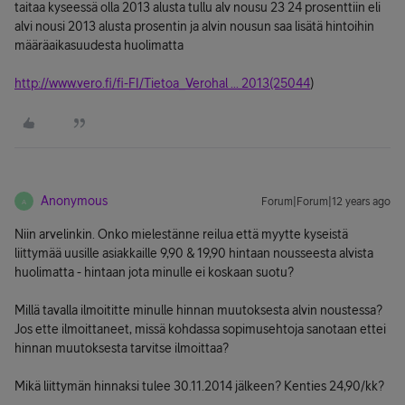
taitaa kyseessä olla 2013 alusta tullu alv nousu 23 24 prosenttiin eli
alvi nousi 2013 alusta prosentin ja alvin nousun saa lisätä hintoihin
määräaikasuudesta huolimatta
http://www.vero.fi/fi-FI/Tietoa_Verohal ... 2013(25044
)
Anonymous
Forum|Forum|12 years ago
A
Niin arvelinkin. Onko mielestänne reilua että myytte kyseistä
liittymää uusille asiakkaille 9,90 & 19,90 hintaan nousseesta alvista
huolimatta - hintaan jota minulle ei koskaan suotu?
Millä tavalla ilmoititte minulle hinnan muutoksesta alvin noustessa?
Jos ette ilmoittaneet, missä kohdassa sopimusehtoja sanotaan ettei
hinnan muutoksesta tarvitse ilmoittaa?
Mikä liittymän hinnaksi tulee 30.11.2014 jälkeen? Kenties 24,90/kk?