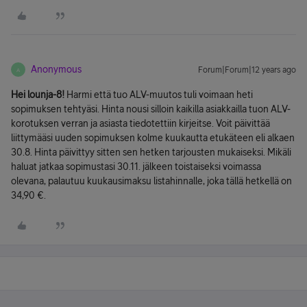
Anonymous
Forum|Forum|12 years ago
A
Hei lounja-8!
Harmi että tuo ALV-muutos tuli voimaan heti
sopimuksen tehtyäsi. Hinta nousi silloin kaikilla asiakkailla tuon ALV-
korotuksen verran ja asiasta tiedotettiin kirjeitse. Voit päivittää
liittymääsi uuden sopimuksen kolme kuukautta etukäteen eli alkaen
30.8. Hinta päivittyy sitten sen hetken tarjousten mukaiseksi. Mikäli
haluat jatkaa sopimustasi 30.11. jälkeen toistaiseksi voimassa
olevana, palautuu kuukausimaksu listahinnalle, joka tällä hetkellä on
34,90 €.