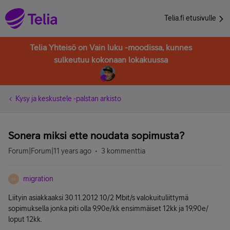
Telia.fi etusivulle
Telia Yhteisö on Vain luku -moodissa, kunnes
sulkeutuu kokonaan lokakuussa
Kysy ja keskustele -palstan arkisto
Sonera miksi ette noudata sopimusta?
Forum|Forum|11 years ago
3 kommenttia
migration
M
Liityin asiakkaaksi 30.11.2012 10/2 Mbit/s valokuituliittymä
sopimuksella jonka piti olla 9,90e/kk ensimmäiset 12kk ja 19,90e/
loput 12kk.