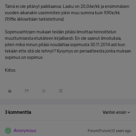
Tämä ei ole pitänyt paikkaansa. Lasku on 20,06e/kk ja ensimmäisen
vuoden aikanakin useimmiten jokin muu summa kuin 9,90e/kk
(9,98e äkkiseltään tarkistettuna).
Sopimusehtojen mukaan teidän pitäisi ilmoittaa hinnoittelun
muuttumisesta etukäteen kirjallisesti. En ole saanut ilmoituksia,
joten miksi minun pitäisi noudattaa sopimusta 30.11.2014 asti kun
tekään ette sitä ole tehnyt? Kysymys on periaatteesta jonka mukaan
sopimus on sopimus.
Kiitos.
3 kommenttia
Vanhin ensin
Anonymous
Forum|Forum|12 years ago
A