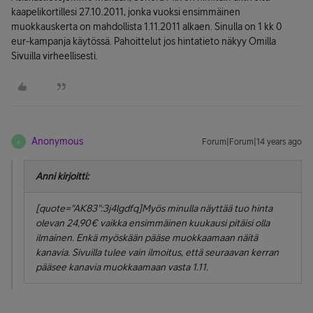
kaapelikortillesi 27.10.2011, jonka vuoksi ensimmäinen
muokkauskerta on mahdollista 1.11.2011 alkaen. Sinulla on 1 kk 0
eur-kampanja käytössä. Pahoittelut jos hintatieto näkyy Omilla
Sivuilla virheellisesti.
Anonymous
Forum|Forum|14 years ago
A
Anni kirjoitti:
[quote="AK83":3j4lgdfq]Myös minulla näyttää tuo hinta
olevan 24,90€ vaikka ensimmäinen kuukausi pitäisi olla
ilmainen. Enkä myöskään pääse muokkaamaan näitä
kanavia. Sivuilla tulee vain ilmoitus, että seuraavan kerran
pääsee kanavia muokkaamaan vasta 1.11.