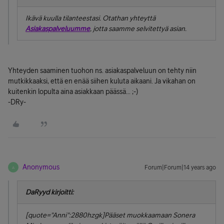
Ikävä kuulla tilanteestasi. Otathan yhteyttä
Asiakaspalveluumme
, jotta saamme selvitettyä asian.
Yhteyden saaminen tuohon ns. asiakaspalveluun on tehty niin
mutkikkaaksi, että en enää siihen kuluta aikaani. Ja vikahan on
kuitenkin lopulta aina asiakkaan päässä... ;-)
-DRy-
Anonymous
Forum|Forum|14 years ago
A
DaRyyd kirjoitti:
[quote="Anni":2880hzgk]Pääset muokkaamaan Sonera