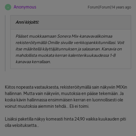
Anonymous
Forum|Forum|14 years ago
A
Anni kirjoitti:
Pääset muokkaamaan Sonera Mix-kanavavalikoimaa
rekisteröitymällä Omille sivuille verkkopankkitunnillasi. Voit
itse määritellä käyttäjätunnuksen ja salasanan. Kanavia on
mahdollista muokata kerran kalenterikuukaudessa 1-8
kanavaa kerrallaan.
Kiitos nopeasta vastauksesta, rekisteröitymällä sain näkyviin MIXin
hallinnan. Mutta vain näkyviin, muutoksia en pääse tekemään. Ja
koska kävin hallinnassa ensimmäisen kerran en luonnollisesti ole
voinut muutoksia aiemmin tehdä... Eli ei toimi.
Lisäksi paketilla näkyy komeasti hinta 24,90 vaikka kuukauden piti
olla veloituksetta...