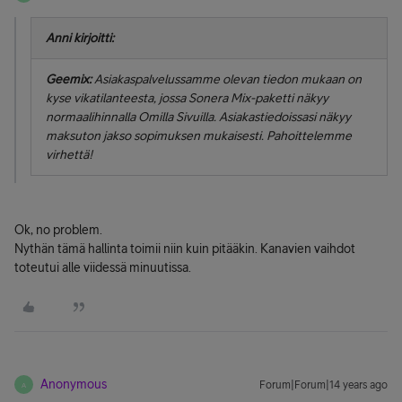
Anni kirjoitti:
Geemix:
Asiakaspalvelussamme olevan tiedon mukaan on
kyse vikatilanteesta, jossa Sonera Mix-paketti näkyy
normaalihinnalla Omilla Sivuilla. Asiakastiedoissasi näkyy
maksuton jakso sopimuksen mukaisesti. Pahoittelemme
virhettä!
Ok, no problem.
Nythän tämä hallinta toimii niin kuin pitääkin. Kanavien vaihdot
toteutui alle viidessä minuutissa.
Anonymous
Forum|Forum|14 years ago
A