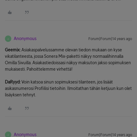
Anonymous
Forum|Forum|14 years ago
A
Geemix:
Asiakaspalvelussamme olevan tiedon mukaan on kyse
vikatilanteesta, jossa Sonera Mix-paketti näkyy normaalihinnalla
Omilla Sivuilla. Asiakastiedoissasi näkyy maksuton jakso sopimuksen
mukaisesti. Pahoittelemme virhettä!
DaRyyd:
Voin katsoa sinun sopimuksesi tilanteen, jos lisäät
asikasnumerosi Profiilisi tietoihin. Ilmoitathan tähän ketjuun kun olet
lisäyksen tehnyt.
Anonymous
Forum|Forum|14 years ago
A