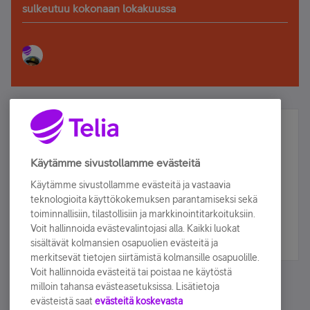
sulkeutuu kokonaan lokakuussa
Älä jää paitsi – osallistu ja voita!
Tilaa Telian uutiskirje ja olet mukana arvonnassa.
Käytämme sivustollamme evästeitä
Samalla saat parhaat asiakasedut suoraan
Käytämme sivustollamme evästeitä ja vastaavia
sähköpostiisi.
teknologioita käyttökokemuksen parantamiseksi sekä
toiminnallisiin, tilastollisiin ja markkinointitarkoituksiin.
Voit hallinnoida evästevalintojasi alla. Kaikki luokat
Tilaa nyt
sisältävät kolmansien osapuolien evästeitä ja
merkitsevät tietojen siirtämistä kolmansille osapuolille.
Voit hallinnoida evästeitä tai poistaa ne käytöstä
milloin tahansa evästeasetuksissa. Lisätietoja
evästeistä saat
evästeitä koskevasta