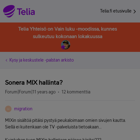
Telia.fi etusivulle
Telia Yhteisö on Vain luku -moodissa, kunnes
sulkeutuu kokonaan lokakuussa
Kysy ja keskustele -palstan arkisto
Sonera MIX hallinta?
Forum|Forum|11 years ago
12 kommenttia
migration
M
MIXin sisältöä pitäisi pystyä peukaloimaan omien sivujen kautta.
Siellä ei kuitenkaan ole TV -palveluista tietoakaan...