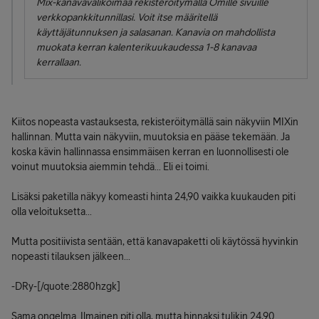
Mix-kanavavalikoimaa rekisteröitymällä Omille sivuille
verkkopankkitunnillasi. Voit itse määritellä
käyttäjätunnuksen ja salasanan. Kanavia on mahdollista
muokata kerran kalenterikuukaudessa 1-8 kanavaa
kerrallaan.
Kiitos nopeasta vastauksesta, rekisteröitymällä sain näkyviin MIXin
hallinnan. Mutta vain näkyviin, muutoksia en pääse tekemään. Ja
koska kävin hallinnassa ensimmäisen kerran en luonnollisesti ole
voinut muutoksia aiemmin tehdä... Eli ei toimi.
Lisäksi paketilla näkyy komeasti hinta 24,90 vaikka kuukauden piti
olla veloituksetta...
Mutta positiivista sentään, että kanavapaketti oli käytössä hyvinkin
nopeasti tilauksen jälkeen...
-DRy-[/quote:2880hzgk]
Sama ongelma. Ilmainen piti olla, mutta hinnaksi tulikin 24,90...