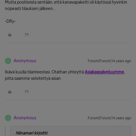
Mutta positiivista sentään, että kanavapaketti oli käytössä hyvinkin
nopeasti tilauksen jälkeen...
-DRy-
Anonymous
Forum|Forum|14 years ago
A
Ikävä kuulla tilanteestasi. Otathan yhteyttä
Asiakaspalveluumme
,
jotta saamme selvitettyä asian.
Anonymous
Forum|Forum|14 years ago
A
Niinamari kirjoitti: