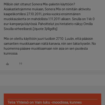
Milloin olet ottanut Sonera Mix-paketin käyttöön?
Asiakastietojemme mukaan, Sonera Mix on nimitäin aktivoitu
kaapelikortillesi 27.10.2011, jonka vuoksi ensimmäinen
muokkauskerta on mahdollista 1.11.2011 alkaen. Sinulla on 1 kk 0
eur-kampanja käytössä. Pahoittelut jos hintatieto näkyy Omilla
Sivuilla virheellisesti.[/quote:3j4lgdfq]
Mix on otettu käyttöön juuri tuolloin 27.10. Luulin, että pääsisin
samantien muokkaamaan näitä kanavia, niin sen takia kyselin. No
huomenna pääsee muokkaamaan niin asia on sen puolesta
kunnossa.
Telia Yhteisö on Vain luku -moodissa, kunnes