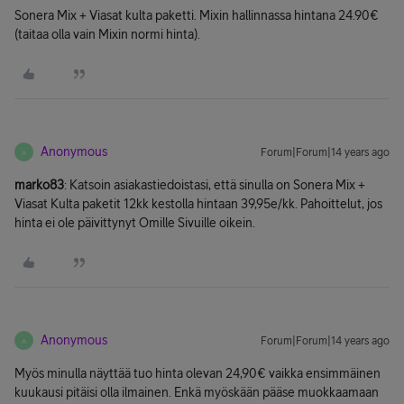
Sonera Mix + Viasat kulta paketti. Mixin hallinnassa hintana 24.90€
(taitaa olla vain Mixin normi hinta).
Anonymous
Forum|Forum|14 years ago
A
marko83
: Katsoin asiakastiedoistasi, että sinulla on Sonera Mix +
Viasat Kulta paketit 12kk kestolla hintaan 39,95e/kk. Pahoittelut, jos
hinta ei ole päivittynyt Omille Sivuille oikein.
Anonymous
Forum|Forum|14 years ago
A
Myös minulla näyttää tuo hinta olevan 24,90€ vaikka ensimmäinen
kuukausi pitäisi olla ilmainen. Enkä myöskään pääse muokkaamaan