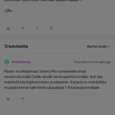
Kuinkahan tuon MIXin hallintaan pääsee käsiksi???
-DRy-
12 kommenttia
Vanhin ensin
Anonymous
Forum|Forum|14 years ago
A
Pääset muokkaamaan Sonera Mix-kanavavalikoimaa
rekisteröitymällä Omille sivuille verkkopankkitunnillasi. Voit itse
määritellä käyttäjätunnuksen ja salasanan. Kanavia on mahdollista
muokata kerran kalenterikuukaudessa 1-8 kanavaa kerrallaan.