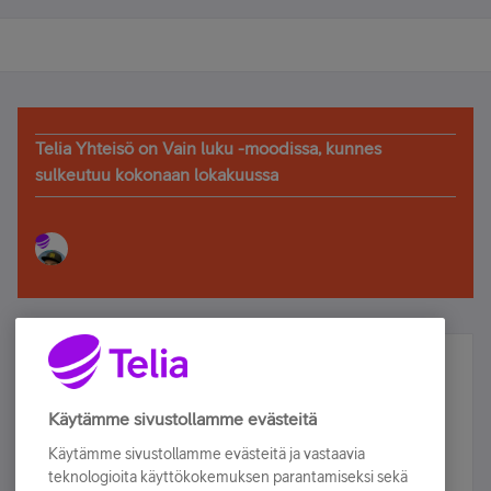
Telia Yhteisö on Vain luku -moodissa, kunnes
sulkeutuu kokonaan lokakuussa
Älä jää paitsi – osallistu ja voita!
Tilaa Telian uutiskirje ja olet mukana arvonnassa.
Käytämme sivustollamme evästeitä
Samalla saat parhaat asiakasedut suoraan
Käytämme sivustollamme evästeitä ja vastaavia
sähköpostiisi.
teknologioita käyttökokemuksen parantamiseksi sekä