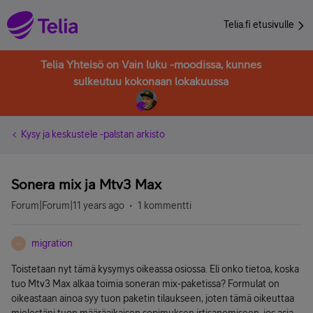
Telia.fi etusivulle
Telia Yhteisö on Vain luku -moodissa, kunnes
sulkeutuu kokonaan lokakuussa
Kysy ja keskustele -palstan arkisto
Sonera mix ja Mtv3 Max
Forum|Forum|11 years ago
1 kommentti
migration
M
Toistetaan nyt tämä kysymys oikeassa osiossa. Eli onko tietoa, koska
tuo Mtv3 Max alkaa toimia soneran mix-paketissa? Formulat on
oikeastaan ainoa syy tuon paketin tilaukseen, joten tämä oikeuttaa