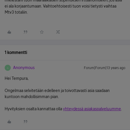
mielestäni tuon määräaikaisen sopimuksen irtisanomiseen, jos asia
ei ala korjaantumaan. Vaihtoehtoisesti tuon voisi tietysti vaihtaa
Mtv3 totaliin.
1 kommentti
Anonymous
Forum|Forum|13 years ago
A
Hei Tempura,
Ongelmaa selvitetään edelleen ja toivottavasti asia saadaan
kuntoon mahdollisimman pian.
Hyvityksien osalta kannattaa olla
yhteydessä asiakaspalveluumme
.