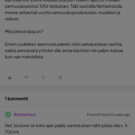
käytössä noin kolme kuukautta ja juuri tulleen raportin mukaan
varmuuskopioinut 10Gt tiedoistani. Tällä vauhdilla Nettiarkistolla
menee seitsemän vuotta varmuuskopioida kuvani, musiikkini ja
videoni.
Mitä järkeä tässä on?
Ennen uudelleen asennusta palvelu toimi samaa etanan vauhtia,
vaikka asetuksista yritinkin sille antaa käyttöön niin paljon kaistaa
kuin vain mahdollista.
1 kommentti
Anonymous
Forum|Forum|14 years ago
A
Hei! Jos kone on koko ajan päällä, varmistuksen tahti pitäisi olla n. 5-
7Gt/vrk.