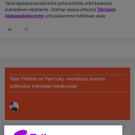
Tässä tapauksessa olisi ehkä syytä selvittää, onko kyseessä
mahdollinen vikatilanne. Otathan asiassa yhteyttä
Tekniseen
Asiakaspalveluumme
, jotta pääsemme tutkimaan asiaa.
Telia Yhteisö on Vain luku -moodissa, kunnes
sulkeutuu kokonaan lokakuussa