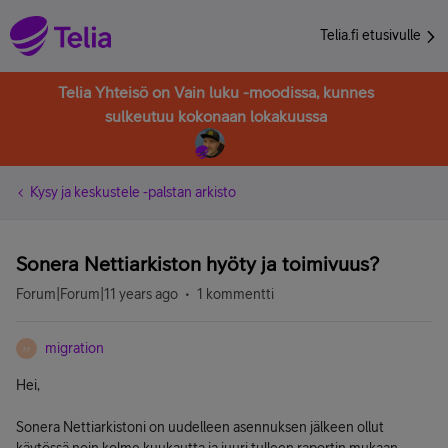
Telia.fi etusivulle
Telia Yhteisö on Vain luku -moodissa, kunnes
sulkeutuu kokonaan lokakuussa
Kysy ja keskustele -palstan arkisto
Sonera Nettiarkiston hyöty ja toimivuus?
Forum|Forum|11 years ago
1 kommentti
migration
M
Hei,
Sonera Nettiarkistoni on uudelleen asennuksen jälkeen ollut