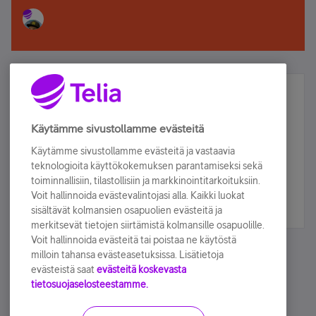
Älä jää paitsi – osallistu ja voita!
Tilaa Telian uutiskirje ja olet mukana arvonnassa.
Käytämme sivustollamme evästeitä
Samalla saat parhaat asiakasedut suoraan
Käytämme sivustollamme evästeitä ja vastaavia
sähköpostiisi.
teknologioita käyttökokemuksen parantamiseksi sekä
toiminnallisiin, tilastollisiin ja markkinointitarkoituksiin.
Voit hallinnoida evästevalintojasi alla. Kaikki luokat
Tilaa nyt
sisältävät kolmansien osapuolien evästeitä ja
merkitsevät tietojen siirtämistä kolmansille osapuolille.
Voit hallinnoida evästeitä tai poistaa ne käytöstä
milloin tahansa evästeasetuksissa. Lisätietoja
evästeistä saat
evästeitä koskevasta
tietosuojaselosteestamme.