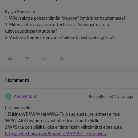
Kysyn Soneralta:
1. Milloin aiotte poistaa tämän "neuvon" ihmisiä harhauttamasta?
2. Miten aiotte estää sen, ettei tällaisia "neuvoja" esitetä
tulevaisuudessa totuutena?
3. Vastaako Sonera "neuvonsa" aiheuttamista vahingoista?
1 kommentti
Anonymous
Forum|Forum|13 years ago
A
Lisätään vielä:
1.Ei ikinä WEP,WPA tai WPA2-Tkip suojausta, jos laitteet ei tue
WPA2-AES käytäntöä, vanhat roskiin ja uutta tilalle.
2.WPS tila pois päältä, joka ei tietenkään välttämättä edes auta:
http://arstechnica.com/business/2012/01 ... th-reaver/