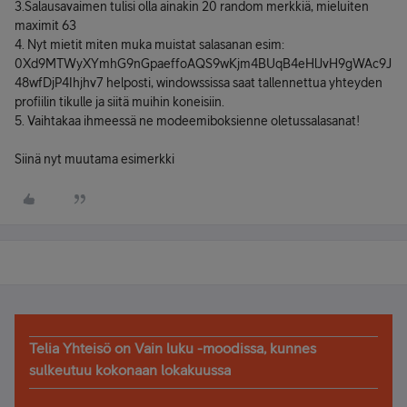
3.Salausavaimen tulisi olla ainakin 20 random merkkiä, mieluiten
maximit 63
4. Nyt mietit miten muka muistat salasanan esim:
0Xd9MTWyXYmhG9nGpaeffoAQS9wKjm4BUqB4eHlJvH9gWAc9J
48wfDjP4Ihjhv7 helposti, windowssissa saat tallennettua yhteyden
profiilin tikulle ja siitä muihin koneisiin.
5. Vaihtakaa ihmeessä ne modeemiboksienne oletussalasanat!
Siinä nyt muutama esimerkki
Telia Yhteisö on Vain luku -moodissa, kunnes
sulkeutuu kokonaan lokakuussa