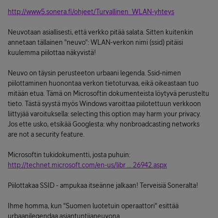
http://www5.sonera.fi/ohjeet/Turvallinen_WLAN-yhteys
Neuvotaan asiallisesti, että verkko pitää salata. Sitten kuitenkin
annetaan tällainen "neuvo": WLAN-verkon nimi (ssid) pitäisi
kuulemma piilottaa näkyvistä!
Neuvo on täysin perusteeton urbaani legenda. Ssid-nimen
piilottaminen huonontaa verkon tietoturvaa, eikä oikeastaan tuo
mitään etua. Tämä on Microsoftin dokumenteista löytyvä perusteltu
tieto. Tästä syystä myös Windows varoittaa piilotettuun verkkoon
liittyjää varoituksella: selecting this option may harm your privacy.
Jos ette usko, etsikää Googlesta: why nonbroadcasting networks
are not a security feature.
Microsoftin tukidokumentti, josta puhuin:
http://technet.microsoft.com/en-us/libr ... 26942.aspx
Piilottakaa SSID - ampukaa itseänne jalkaan! Terveisiä Soneralta!
Ihme homma, kun "Suomen luotetuin operaattori" esittää
urbaanilegendaa asiantuntijaneuvona.