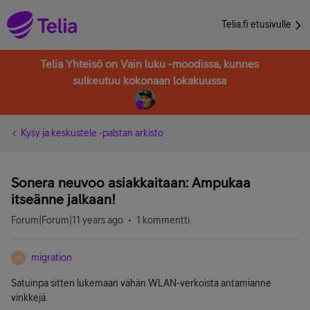
Telia.fi etusivulle
Telia Yhteisö on Vain luku -moodissa, kunnes
sulkeutuu kokonaan lokakuussa
Kysy ja keskustele -palstan arkisto
Sonera neuvoo asiakkaitaan: Ampukaa
itseänne jalkaan!
Forum|Forum|11 years ago
1 kommentti
migration
M
Satuinpa sitten lukemaan vähän WLAN-verkoista antamianne
vinkkejä.