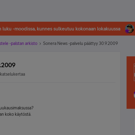
in luku -moodissa, kunnes sulkeutuu kokonaan lokakuussa
stele -palstan arkisto
Sonera News -palvelu päättyy 30.9.2009
9.2009
 katselukertaa
kuukausimaksussa?
an koko käytöstä.