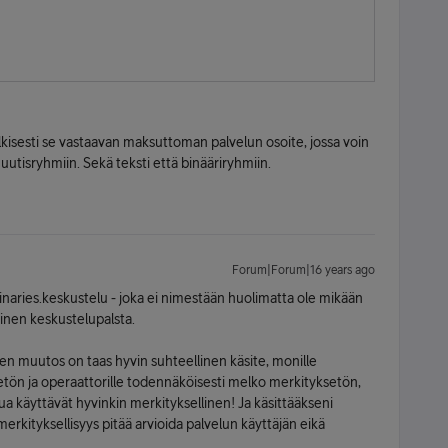
ulkisesti se vastaavan maksuttoman palvelun osoite, jossa voin
uutisryhmiin. Sekä teksti että binääriryhmiin.
Forum|Forum|16 years ago
binaries.keskustelu - joka ei nimestään huolimatta ole mikään
vinen keskustelupalsta.
n muutos on taas hyvin suhteellinen käsite, monille
setön ja operaattorille todennäköisesti melko merkityksetön,
lua käyttävät hyvinkin merkityksellinen! Ja käsittääkseni
 merkityksellisyys pitää arvioida palvelun käyttäjän eikä