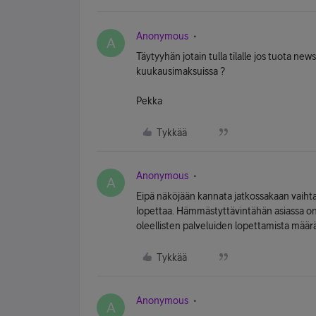
Anonymous
A
Täytyyhän jotain tulla tilalle jos tuota ne
kuukausimaksuissa ?
Pekka
Tykkää
Anonymous
A
Eipä näköjään kannata jatkossakaan vaihtaa
lopettaa. Hämmästyttävintähän asiassa on, e
oleellisten palveluiden lopettamista mää
Tykkää
Anonymous
A