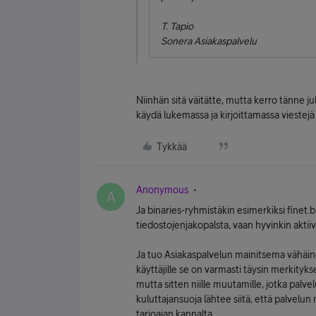
T. Tapio
Sonera Asiakaspalvelu
Niinhän sitä väitätte, mutta kerro tänne j
käydä lukemassa ja kirjoittamassa viestejä 
Tykkää
Anonymous
A
Ja binaries-ryhmistäkin esimerkiksi finet.
tiedostojenjakopalsta, vaan hyvinkin aktii
Ja tuo Asiakaspalvelun mainitsema vähäine
käyttäjille se on varmasti täysin merkityk
mutta sitten niille muutamille, jotka palve
kuluttajansuoja lähtee siitä, että palvelun
tarjoajan kannalta.