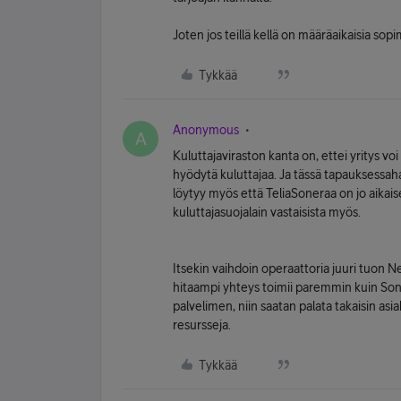
Joten jos teillä kellä on määräaikaisia sop
Tykkää
Anonymous
A
Kuluttajaviraston kanta on, ettei yritys vo
hyödytä kuluttajaa. Ja tässä tapauksessaha
löytyy myös että TeliaSoneraa on jo aika
kuluttajasuojalain vastaisista myös.
Itsekin vaihdoin operaattoria juuri tuon N
hitaampi yhteys toimii paremmin kuin Sone
palvelimen, niin saatan palata takaisin asiak
resursseja.
Tykkää