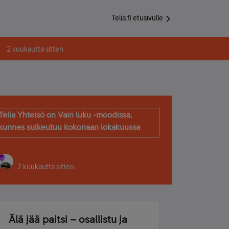
Telia.fi etusivulle
2 kuukautta sitten
Telia Yhteisö on Vain luku -moodissa,
kunnes sulkeutuu kokonaan lokakuussa
2 kuukautta sitten
Älä jää paitsi – osallistu ja