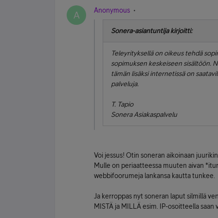
Anonymous
A
Sonera-asiantuntija kirjoitti:
Teleyrityksellä on oikeus tehdä sopi
sopimuksen keskeiseen sisältöön. New
tämän lisäksi internetissä on saatav
palveluja.
T. Tapio
Sonera Asiakaspalvelu
Voi jessus! Otin soneran aikoinaan juuri
Mulle on periaatteessa muuten aivan *itun
webbifoorumeja lankansa kautta tunkee.
Ja kerroppas nyt soneran laput silmillä ve
MISTÄ ja MILLÄ esim. IP-osoitteella saan