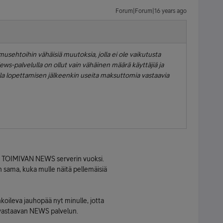
Forum|Forum|16 years ago
musehtoihin vähäisiä muutoksia, jolla ei ole vaikutusta
s-palvelulla on ollut vain vähäinen määrä käyttäjiä ja
illa lopettamisen jälkeenkin useita maksuttomia vastaavia
kin TOIMIVAN NEWS serverin vuoksi.
 sama, kuka mulle näitä pellemäisiä
nkoileva jauhopää nyt minulle, jotta
 vastaavan NEWS palvelun.