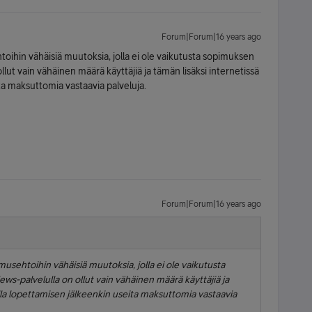
Forum|Forum|16 years ago
toihin vähäisiä muutoksia, jolla ei ole vaikutusta sopimuksen
lut vain vähäinen määrä käyttäjiä ja tämän lisäksi internetissä
ta maksuttomia vastaavia palveluja.
Forum|Forum|16 years ago
musehtoihin vähäisiä muutoksia, jolla ei ole vaikutusta
s-palvelulla on ollut vain vähäinen määrä käyttäjiä ja
illa lopettamisen jälkeenkin useita maksuttomia vastaavia