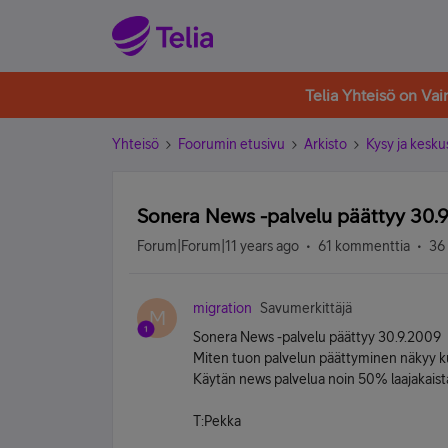
Telia Yhteisö on Va
Yhteisö
Foorumin etusivu
Arkisto
Kysy ja kesku
Sonera News -palvelu päättyy 30.
Forum|Forum|11 years ago
61 kommenttia
36
migration
Savumerkittäjä
M
Sonera News -palvelu päättyy 30.9.2009
Miten tuon palvelun päättyminen näkyy 
Käytän news palvelua noin 50% laajakaist
T:Pekka