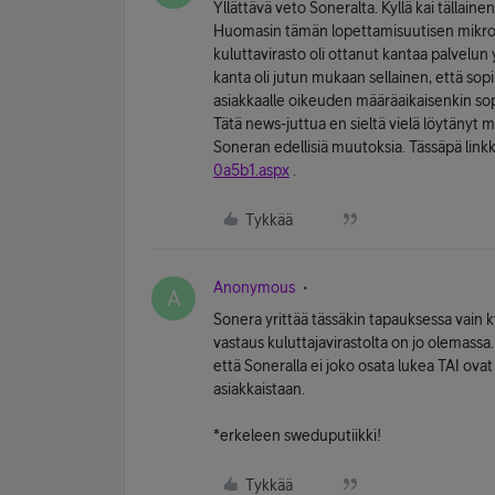
Yllättävä veto Soneralta. Kyllä kai tällain
Huomasin tämän lopettamisuutisen mikro
kuluttavirasto oli ottanut kantaa palvelu
kanta oli jutun mukaan sellainen, että s
asiakkaalle oikeuden määräaikaisenkin sop
Tätä news-juttua en sieltä vielä löytäny
Soneran edellisiä muutoksia. Tässäpä link
0a5b1.aspx
.
Tykkää
Anonymous
A
Sonera yrittää tässäkin tapauksessa vain 
vastaus kuluttajavirastolta on jo olemass
että Soneralla ei joko osata lukea TAI ovat
asiakkaistaan.
*erkeleen sweduputiikki!
Tykkää