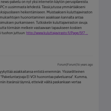
en news-palvelu on nyt yksi internetin käytön peruspilareista.
PC:n uusimmasta lehdestä. Tässä jutussa ymmärtääkseni
n yksipuoliseen heikentämiseen. Muistaakseni kuluttajaviraston
opimuksehtojen huonontaminen asiakkaan kannalta antaa
imuksen purkamiseen. Tutkiskelin kuluttajaviraston sivuja.
t mutta törmäsin melkein vastaavaan tapaukseen koskien
ki tuohon juttuun:
http://www.kuluttajavirasto.fi/Page/5f7 ...
Forum|Forum|16 years ago
kyykyttää asiakkaitansa entistä enemmän. Yksiselitteinen
a. "Palveluntarjoaja EI VOI huonontaa palveluansa". Kumma,
 niin itseänsä täynnä, etteivät välitä paskankaan vertaa