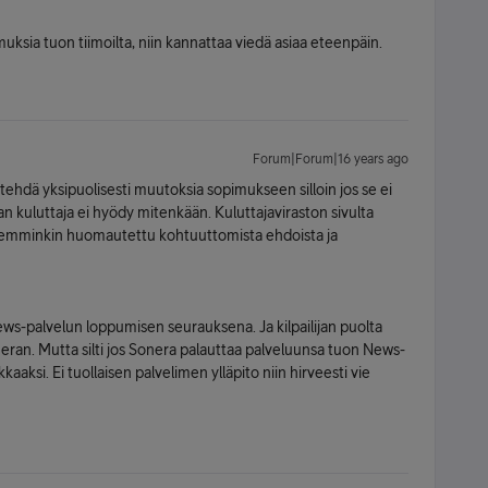
imuksia tuon tiimoilta, niin kannattaa viedä asiaa eteenpäin.
Forum|Forum|16 years ago
i tehdä yksipuolisesti muutoksia sopimukseen silloin jos se ei
n kuluttaja ei hyödy mitenkään. Kuluttajaviraston sivulta
isemminkin huomautettu kohtuuttomista ehdoista ja
ews-palvelun loppumisen seurauksena. Ja kilpailijan puolta
ran. Mutta silti jos Sonera palauttaa palveluunsa tuon News-
kaaksi. Ei tuollaisen palvelimen ylläpito niin hirveesti vie