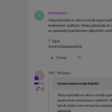
Anonymous
A
Teleyrityksellä on oikeus tehdä sopimuseh
keskeiseen sisältöön. News-palvelulla on ol
on saatavilla lopettamisen jälkeenkin usei
T. Tapio
Sonera Asiakaspalvelu
Tykkää
VMJ
Meilaaja
V
Sonera-asiantuntija kirjoitti:
+2
Teleyrityksellä on oikeus tehdä sopi
sopimuksen keskeiseen sisältöön. New
tämän lisäksi internetissä on saatav
palveluja.