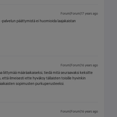
Forum|Forum|17 years ago
ws -palvelun päättymistä ei huomioida laajakaistan
Forum|Forum|16 years ago
 liittymää määräaikaiseksi, tiedä mitä seuraavaksi keksitte
ttä ilmeisesti ette hyväksy tällaisten toisille hyvinkin
räaikaisten sopimusten purkuperusteeksi.
Forum|Forum|16 years ago