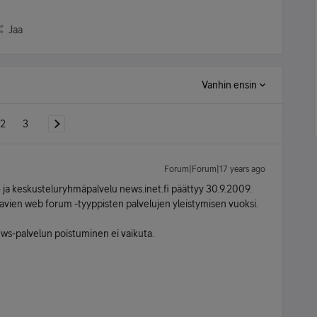
Jaa
Vanhin ensin
2
3
Forum|Forum|17 years ago
 ja keskusteluryhmäpalvelu news.inet.fi päättyy 30.9.2009.
aavien web forum -tyyppisten palvelujen yleistymisen vuoksi.
ws-palvelun poistuminen ei vaikuta.