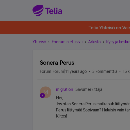
Telia Yhteisö on Va
Yhteisö
Foorumin etusivu
Arkisto
Kysy ja kesku
Sonera Perus
Forum|Forum|11 years ago
3 kommenttia
15 k
migration
Savumerkittäjä
M
Hei,
Jos otan Sonera Perus matkapuh liittymän, 
Perus liittymää Sopivaan? Haluisin vain tar
Kiitos!