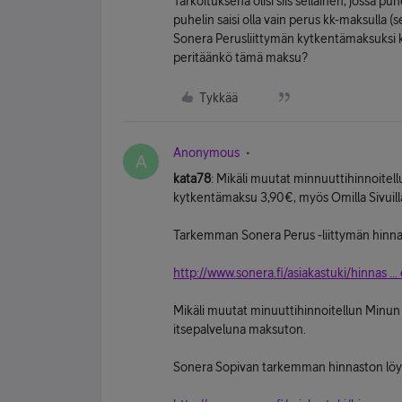
Tarkoituksena olisi siis sellainen, jossa pu
puhelin saisi olla vain perus kk-maksulla (s
Sonera Perusliittymän kytkentämaksuksi ke
peritäänkö tämä maksu?
Tykkää
Anonymous
A
kata78
: Mikäli muutat minnuuttihinnoitell
kytkentämaksu 3,90€, myös Omilla Sivuill
Tarkemman Sonera Perus -liittymän hinnast
http://www.sonera.fi/asiakastuki/hinnas ... 
Mikäli muutat minuuttihinnoitellun Minun
itsepalveluna maksuton.
Sonera Sopivan tarkemman hinnaston löyd