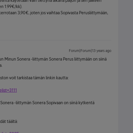
helinta käytetään vain tiettynä aikana paljon ja sen jälkeen
en 1.99€/kk).
rrotaan 3,90€, joten jos vaihtaa Sopivasta Perusliittymään,
Forum|Forum|13 years ago
un Minun Sonera -liittymän Sonera Perus liittymään on siinä
a.
on voit tarkistaa tämän linkin kautta:
elist=3111
 Sonera -liittymän Sonera Sopivaan on siinä kytkentä
ät täältä: