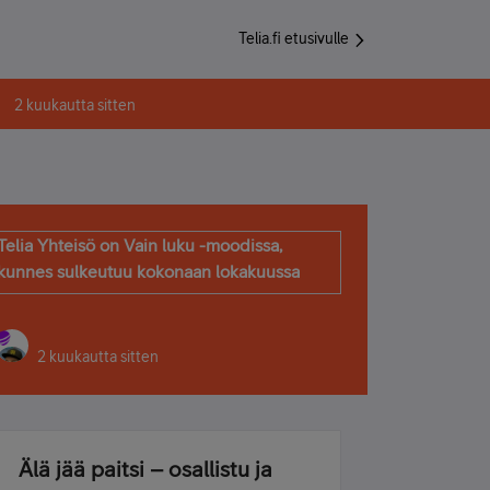
Telia.fi etusivulle
2 kuukautta sitten
Telia Yhteisö on Vain luku -moodissa,
kunnes sulkeutuu kokonaan lokakuussa
2 kuukautta sitten
Älä jää paitsi – osallistu ja