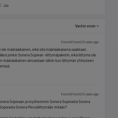
Jaa
Vanhin ensin
Forum|Forum|13 years ago
i ole määräaikainen, eikä sitä määräaikaisena saakkaan.
lesi jonkin Sonera Sopivan -liittymäpaketin, eikä liittymä ole
on määräaikainen ainoastaan silloin kun liittymän yhteyteen
erissä.
Forum|Forum|13 years ago
 Sonera Sopivaan ja myöhemmin Sonera Sopivasta Sonera
Sopivasta Sonera Perusliittymään mitään?