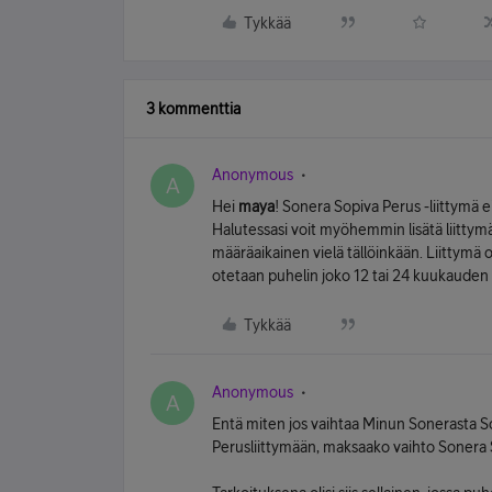
Tykkää
3 kommenttia
Anonymous
A
Hei
maya
! Sonera Sopiva Perus -liittymä e
Halutessasi voit myöhemmin lisätä liittymäl
määräaikainen vielä tällöinkään. Liittymä 
otetaan puhelin joko 12 tai 24 kuukauden 
Tykkää
Anonymous
A
Entä miten jos vaihtaa Minun Sonerasta
Perusliittymään, maksaako vaihto Sonera 