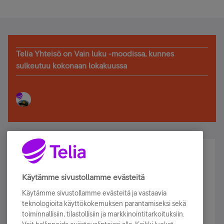
Telia Yhteisö on Vain luku -moodissa, kunnes
sulkeutuu kokonaan lokakuussa
Älä jää paitsi – osallistu ja voita!
Tilaa Telian uutiskirje ja olet mukana arvonnassa.
Käytämme sivustollamme evästeitä
Samalla saat parhaat asiakasedut suoraan
Käytämme sivustollamme evästeitä ja vastaavia
sähköpostiisi.
teknologioita käyttökokemuksen parantamiseksi sekä
toiminnallisiin, tilastollisiin ja markkinointitarkoituksiin.