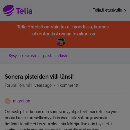
Telia.fi etusivulle
Telia Yhteisö on Vain luku -moodissa, kunnes
sulkeutuu kokonaan lokakuussa
Kysy ja keskustele -palstan arkisto
Sonera pisteiden villi länsi!
Forum|Forum|11 years ago
1 kommentti
migration
M
Oikeasti pitäisiköhän nuo sonera myyntipisteet marketeissa yms.
pistää kuriin kun siellä myydään ihan mitä sattuu ja asioista
tietämättömille ei kerrota oleellisia faktoja. Itse otin täysnetti