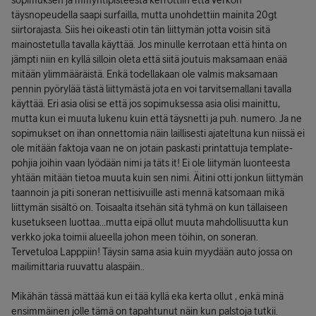
sopimuksen ja mmyntipisteestä kerrottiin että verkon
täysnopeudella saapi surfailla, mutta unohdettiin mainita 20gt
siirtorajasta. Siis hei oikeasti otin tän liittymän jotta voisin sitä
mainostetulla tavalla käyttää. Jos minulle kerrotaan että hinta on
jämpti niin en kyllä silloin oleta että siitä joutuis maksamaan enää
mitään ylimmääräistä. Enkä todellakaan ole valmis maksamaan
pennin pyörylää tästä liittymästä jota en voi tarvitsemallani tavalla
käyttää. Eri asia olisi se että jos sopimuksessa asia olisi mainittu,
mutta kun ei muuta lukenu kuin että täysnetti ja puh. numero. Ja ne
sopimukset on ihan onnettomia näin laillisesti ajateltuna kun niissä ei
ole mitään faktoja vaan ne on jotain paskasti printattuja template-
pohjia joihin vaan lyödään nimi ja täts it! Ei ole liitymän luonteesta
yhtään mitään tietoa muuta kuin sen nimi. Äitini otti jonkun liittymän
taannoin ja piti soneran nettisivuille asti mennä katsomaan mikä
liittymän sisältö on. Toisaalta itsehän sitä tyhmä on kun tällaiseen
kusetukseen luottaa...mutta eipä ollut muuta mahdollisuutta kun
verkko joka toimii alueella johon meen töihin, on soneran.
Tervetuloa Lapppiin! Täysin sama asia kuin myydään auto jossa on
mailimittaria ruuvattu alaspäin..
Mikähän tässä mättää kun ei tää kyllä eka kerta ollut , enkä minä
ensimmäinen jolle tämä on tapahtunut näin kun palstoja tutkii.