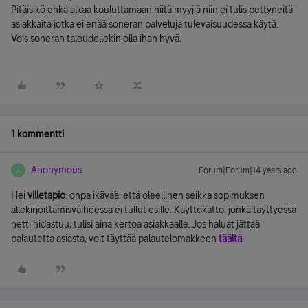
Pitäisikö ehkä alkaa kouluttamaan niitä myyjiä niin ei tulis pettyneitä
asiakkaita jotka ei enää soneran palveluja tulevaisuudessa käytä.
Vois soneran taloudellekin olla ihan hyvä.
1 kommentti
Anonymous
Forum|Forum|14 years ago
A
Hei
villetapio
: onpa ikävää, että oleellinen seikka sopimuksen
allekirjoittamisvaiheessa ei tullut esille. Käyttökatto, jonka täyttyessä
netti hidastuu, tulisi aina kertoa asiakkaalle. Jos haluat jättää
palautetta asiasta, voit täyttää palautelomakkeen
täältä
.