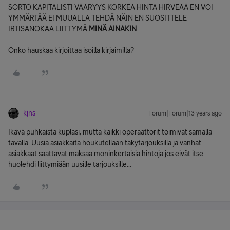
SORTO KAPITALISTI VÄÄRYYS KORKEA HINTA HIRVEÄÄ EN VOI
YMMÄRTÄÄ EI MUUALLA TEHDÄ NÄIN EN SUOSITTELE
IRTISANOKAA LIITTYMÄ
MINÄ AINAKIN
Onko hauskaa kirjoittaa isoilla kirjaimilla?
kjns
Forum|Forum|13 years ago
Ikävä puhkaista kuplasi, mutta kaikki operaattorit toimivat samalla
tavalla. Uusia asiakkaita houkutellaan täkytarjouksilla ja vanhat
asiakkaat saattavat maksaa moninkertaisia hintoja jos eivät itse
huolehdi liittymiään uusille tarjouksille...