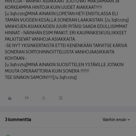
HINTOJA - VANHAT ASIAKKAAT JOUTUVAT MAKSAMAAN 3x
KORKEAMPIA HINTOJA KUIN UUDET AIAKKAAT!!!!!
[u:3qfcrztq]MINÄ AINAKIN LOPETAN HETI ENSITILASSA ELI
TÄMÄN VUODEN KESÄLLÄ SONERAN LAAKAISTAN. [/u:3qfcrztq]
VANHOJEN ASIAKKAIDEN JUURI PITÄISI SAADA EDULLISIMMAT
HINNAT - NÄINHÄN ESIM PANKIT, ERI KAUPANKESKUSLIIKKEET
PALKITSEVAT VANHOJA ASIAKKAITA.
-SE NYT YKSINKERTAISTA ETTEI KENENKÄÄN TARVITSE KÄRSIÄ
SONERAN SORTOHINNOITTELUSTA VANHOJAASIKKAITA
KOHTAAN -
[u:3qfcrztq]MINÄ AINAKIN SUOSITTELEN YSTÄVILLE JOTAKIN
MUUTA OPERAATTORIA KUIN SONERA !!!!!!!
TEE SINÄKIN SAMOIN!!!!![/u:3qfcrztq]
3 kommenttia
Vanhin ensin