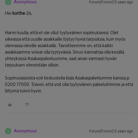
Anonymous
Forum|Forum|13 years ago
A
Hei
korthe
-26,
Harmi kuulla, että et ole ollut tyytyväinen sopimukseesi. Olet
oikeassa että uusille asiakkaille löytyy hyviä tarjouksia, kuin myös
olemassa oleville asiakkaille. Tavoitteemme on, että kaikki
asiakkaamme voivat olla tyytyväisiä. Sinun kannattaa olla kesällä
yhteyksissä Asiakaspalveluumme, saat aivan varmasti hyvän
tarjouksen viimeistään silloin.
Sopimusasioista voit keskustella lisää Asiakaspalvelumme kanssa p.
0200 17000. Toivon, että voit olla tyytyväinen palveluihimme ja että
liittymä toimii hyvin.
Anonymous
Forum|Forum|13 years ago
A