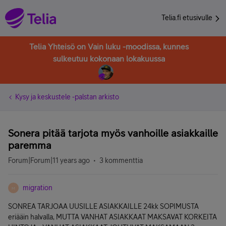
Telia.fi etusivulle
Telia Yhteisö on Vain luku -moodissa, kunnes
sulkeutuu kokonaan lokakuussa
Kysy ja keskustele -palstan arkisto
Sonera pitää tarjota myös vanhoille asiakkaille
paremma
Forum|Forum|11 years ago
3 kommenttia
migration
M
SONREA TARJOAA UUSILLE ASIAKKAILLE 24kk SOPIMUSTA
eriääin halvalla, MUTTA VANHAT ASIAKKAAT MAKSAVAT KORKEITA