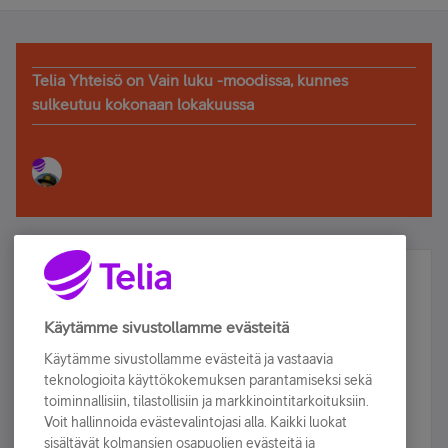
Telia Yhteisö on Vain luku -moodissa, kunnes
sulkeutuu kokonaan lokakuussa
Älä jää paitsi – osallistu ja voita!
Tilaa Telian uutiskirje ja olet mukana arvonnassa.
Käytämme sivustollamme evästeitä
Samalla saat parhaat asiakasedut suoraan
Käytämme sivustollamme evästeitä ja vastaavia
sähköpostiisi.
teknologioita käyttökokemuksen parantamiseksi sekä
toiminnallisiin, tilastollisiin ja markkinointitarkoituksiin.
Voit hallinnoida evästevalintojasi alla. Kaikki luokat
Tilaa nyt
sisältävät kolmansien osapuolien evästeitä ja