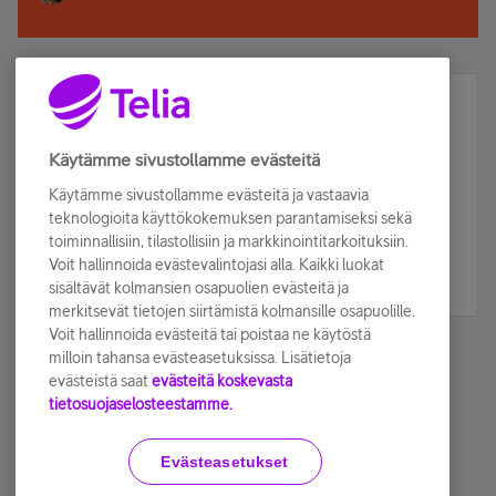
Älä jää paitsi – osallistu ja voita!
Tilaa Telian uutiskirje ja olet mukana arvonnassa.
Käytämme sivustollamme evästeitä
Samalla saat parhaat asiakasedut suoraan
Käytämme sivustollamme evästeitä ja vastaavia
sähköpostiisi.
teknologioita käyttökokemuksen parantamiseksi sekä
toiminnallisiin, tilastollisiin ja markkinointitarkoituksiin.
Voit hallinnoida evästevalintojasi alla. Kaikki luokat
Tilaa nyt
sisältävät kolmansien osapuolien evästeitä ja
merkitsevät tietojen siirtämistä kolmansille osapuolille.
Voit hallinnoida evästeitä tai poistaa ne käytöstä
milloin tahansa evästeasetuksissa. Lisätietoja
evästeistä saat
evästeitä koskevasta
tietosuojaselosteestamme.
Käyttöehdot
Accessibility statement
Evästeasetukset