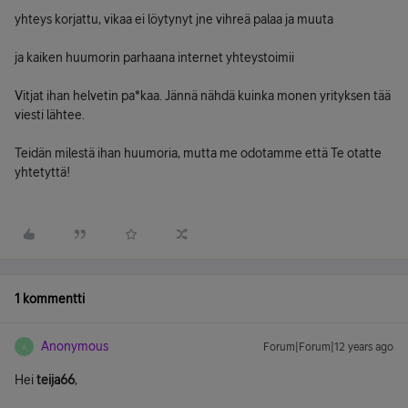
yhteys korjattu, vikaa ei löytynyt jne vihreä palaa ja muuta
ja kaiken huumorin parhaana internet yhteystoimii
Vitjat ihan helvetin pa*kaa. Jännä nähdä kuinka monen yrityksen tää
viesti lähtee.
Teidän milestä ihan huumoria, mutta me odotamme että Te otatte
yhtetyttä!
1 kommentti
Anonymous
Forum|Forum|12 years ago
A
Hei
teija66
,