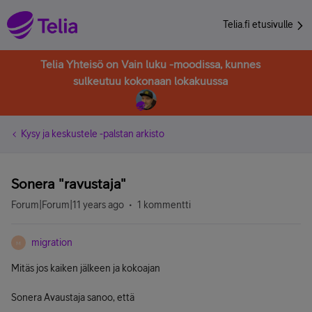
Telia.fi etusivulle
Telia Yhteisö on Vain luku -moodissa, kunnes
sulkeutuu kokonaan lokakuussa
Kysy ja keskustele -palstan arkisto
Sonera "ravustaja"
Forum|Forum|11 years ago
1 kommentti
migration
M
Mitäs jos kaiken jälkeen ja kokoajan
Sonera Avaustaja sanoo, että