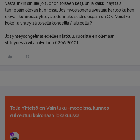
Vastailinkin sinulle jo tuohon toiseen ketjuun ja kaikki näyttäisi
tännepäin olevan kunnossa. Jos myös sonera avustaja kertoo kaiken
olevan kunnossa, yhteys todennäköisesti ulospäin on OK. Voisitko
kokeilla yhteyttä toisella koneellla / laitteella ?
Jos yhteysongelmat edelleen jatkuu, suosittelen olemaan
yhteydessä vikapalveluun 0206 90101.
Telia Yhteisö on Vain luku -moodissa, kunnes
sulkeutuu kokonaan lokakuussa