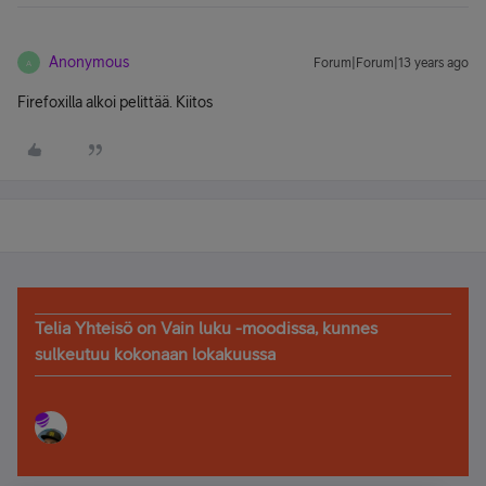
Anonymous
Forum|Forum|13 years ago
A
Firefoxilla alkoi pelittää. Kiitos
Telia Yhteisö on Vain luku -moodissa, kunnes
sulkeutuu kokonaan lokakuussa