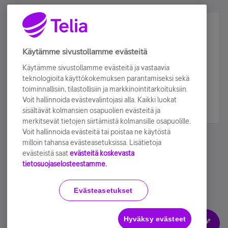
Älä jää paitsi – osallistu ja voita!
Tilaa Telian uutiskirje ja olet mukana arvonnassa.
Käytämme sivustollamme evästeitä
Samalla saat parhaat asiakasedut suoraan
Käytämme sivustollamme evästeitä ja vastaavia
sähköpostiisi.
teknologioita käyttökokemuksen parantamiseksi sekä
toiminnallisiin, tilastollisiin ja markkinointitarkoituksiin.
Voit hallinnoida evästevalintojasi alla. Kaikki luokat
Tilaa nyt
sisältävät kolmansien osapuolien evästeitä ja
merkitsevät tietojen siirtämistä kolmansille osapuolille.
Voit hallinnoida evästeitä tai poistaa ne käytöstä
milloin tahansa evästeasetuksissa. Lisätietoja
evästeistä saat
evästeitä koskevasta
tietosuojaselosteestamme.
Käyttöehdot
Accessibility statement
Evästeasetukset
Hyväksy evästeet
Evästeasetukset