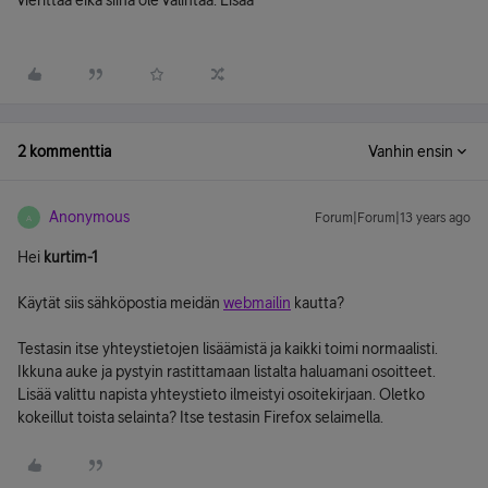
vierittää eikä siinä ole valintaa: Lisää
2 kommenttia
Vanhin ensin
Anonymous
Forum|Forum|13 years ago
A
Hei
kurtim-1
Käytät siis sähköpostia meidän
webmailin
kautta?
Testasin itse yhteystietojen lisäämistä ja kaikki toimi normaalisti.
Ikkuna auke ja pystyin rastittamaan listalta haluamani osoitteet.
Lisää valittu napista yhteystieto ilmeistyi osoitekirjaan. Oletko
kokeillut toista selainta? Itse testasin Firefox selaimella.