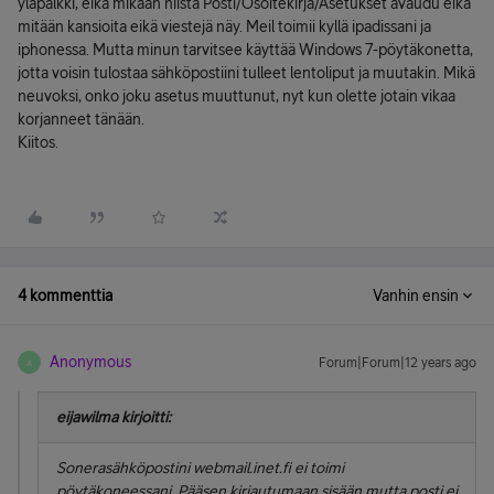
yläpalkki, eikä mikään niistä Posti/Osoitekirja/Asetukset avaudu eikä
mitään kansioita eikä viestejä näy. Meil toimii kyllä ipadissani ja
iphonessa. Mutta minun tarvitsee käyttää Windows 7-pöytäkonetta,
jotta voisin tulostaa sähköpostiini tulleet lentoliput ja muutakin. Mikä
neuvoksi, onko joku asetus muuttunut, nyt kun olette jotain vikaa
korjanneet tänään.
Kiitos.
4 kommenttia
Vanhin ensin
Anonymous
Forum|Forum|12 years ago
A
eijawilma kirjoitti:
Sonerasähköpostini webmail.inet.fi ei toimi
pöytäkoneessani. Pääsen kirjautumaan sisään mutta posti ei