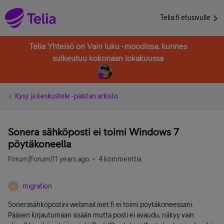
Telia.fi etusivulle
Telia Yhteisö on Vain luku -moodissa, kunnes
sulkeutuu kokonaan lokakuussa
Kysy ja keskustele -palstan arkisto
Sonera sähköposti ei toimi Windows 7
pöytäkoneella
Forum|Forum|11 years ago
4 kommenttia
migration
M
Sonerasähköpostini webmail.inet.fi ei toimi pöytäkoneessani.
Pääsen kirjautumaan sisään mutta posti ei avaudu, näkyy vain