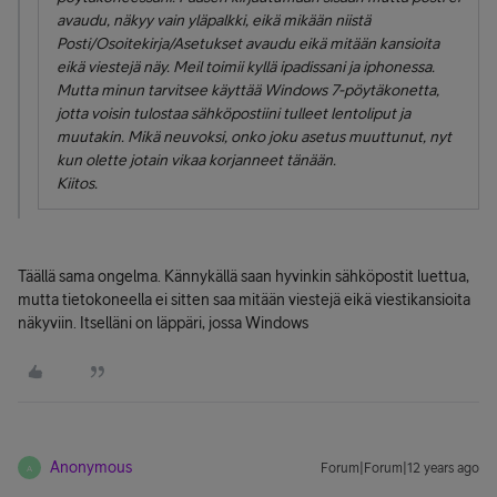
avaudu, näkyy vain yläpalkki, eikä mikään niistä
Posti/Osoitekirja/Asetukset avaudu eikä mitään kansioita
eikä viestejä näy. Meil toimii kyllä ipadissani ja iphonessa.
Mutta minun tarvitsee käyttää Windows 7-pöytäkonetta,
jotta voisin tulostaa sähköpostiini tulleet lentoliput ja
muutakin. Mikä neuvoksi, onko joku asetus muuttunut, nyt
kun olette jotain vikaa korjanneet tänään.
Kiitos.
Täällä sama ongelma. Kännykällä saan hyvinkin sähköpostit luettua,
mutta tietokoneella ei sitten saa mitään viestejä eikä viestikansioita
näkyviin. Itselläni on läppäri, jossa Windows
Anonymous
Forum|Forum|12 years ago
A