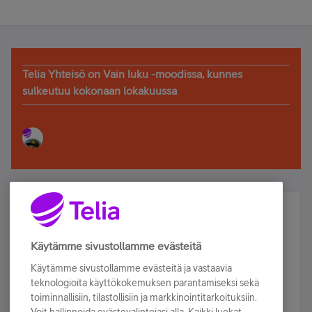
Telia Yhteisö on Vain luku -moodissa, kunnes
sulkeutuu kokonaan lokakuussa
Älä jää paitsi – osallistu ja voita!
Tilaa Telian uutiskirje ja olet mukana arvonnassa.
Käytämme sivustollamme evästeitä
Samalla saat parhaat asiakasedut suoraan
Käytämme sivustollamme evästeitä ja vastaavia
sähköpostiisi.
teknologioita käyttökokemuksen parantamiseksi sekä
toiminnallisiin, tilastollisiin ja markkinointitarkoituksiin.