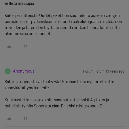
erillistä maksajaa.
Kiitos palautteesta. Uudet paketit on suunniteltu asiakaskyselyjen
perusteella, eli pyrkimyksenä oli tuoda palvelutarjoama asiakkaiden
toiveiden ja tarpeiden täyttämiseen. Ja erittäin hienoa kuulla, että
olemme siinä onnistuneet.
Anonymous
Forum|Forum|13 years ago
A
Kiitoksia nopeasta vastauksesta! Eiköhän tässä nyt siirretä sitten
kännykkäliittymäkin teille.
Kuukausi sitten jos joku olisi sanonut, että hankit 4g-tikun ja
puhelinliittymän Soneralta pian. En ehkä olisi uskonut :D