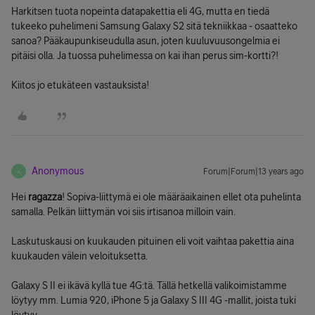
Harkitsen tuota nopeinta datapakettia eli 4G, mutta en tiedä
tukeeko puhelimeni Samsung Galaxy S2 sitä tekniikkaa - osaatteko
sanoa? Pääkaupunkiseudulla asun, joten kuuluvuusongelmia ei
pitäisi olla. Ja tuossa puhelimessa on kai ihan perus sim-kortti?!
Kiitos jo etukäteen vastauksista!
Anonymous
Forum|Forum|13 years ago
A
Hei
ragazza
! Sopiva-liittymä ei ole määräaikainen ellet ota puhelinta
samalla. Pelkän liittymän voi siis irtisanoa milloin vain.
Laskutuskausi on kuukauden pituinen eli voit vaihtaa pakettia aina
kuukauden välein veloituksetta.
Galaxy S II ei ikävä kyllä tue 4G:tä. Tällä hetkellä valikoimistamme
löytyy mm. Lumia 920, iPhone 5 ja Galaxy S III 4G -mallit, joista tuki