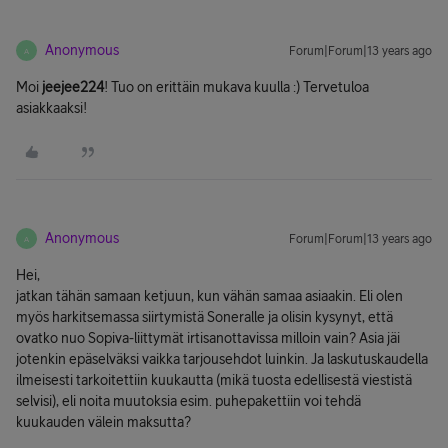
Anonymous
Forum|Forum|13 years ago
A
Moi
jeejee224
! Tuo on erittäin mukava kuulla :) Tervetuloa
asiakkaaksi!
Anonymous
Forum|Forum|13 years ago
A
Hei,
jatkan tähän samaan ketjuun, kun vähän samaa asiaakin. Eli olen
myös harkitsemassa siirtymistä Soneralle ja olisin kysynyt, että
ovatko nuo Sopiva-liittymät irtisanottavissa milloin vain? Asia jäi
jotenkin epäselväksi vaikka tarjousehdot luinkin. Ja laskutuskaudella
ilmeisesti tarkoitettiin kuukautta (mikä tuosta edellisestä viestistä
selvisi), eli noita muutoksia esim. puhepakettiin voi tehdä
kuukauden välein maksutta?