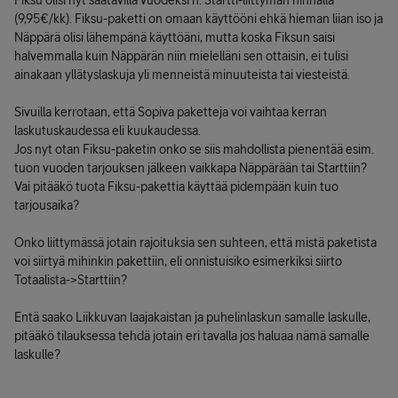
Fiksu olisi nyt saatavilla vuodeksi n. Startti-liittymän hinnalla
(9,95€/kk). Fiksu-paketti on omaan käyttööni ehkä hieman liian iso ja
Näppärä olisi lähempänä käyttöäni, mutta koska Fiksun saisi
halvemmalla kuin Näppärän niin mielelläni sen ottaisin, ei tulisi
ainakaan yllätyslaskuja yli menneistä minuuteista tai viesteistä.
Sivuilla kerrotaan, että Sopiva paketteja voi vaihtaa kerran
laskutuskaudessa eli kuukaudessa.
Jos nyt otan Fiksu-paketin onko se siis mahdollista pienentää esim.
tuon vuoden tarjouksen jälkeen vaikkapa Näppärään tai Starttiin?
Vai pitääkö tuota Fiksu-pakettia käyttää pidempään kuin tuo
tarjousaika?
Onko liittymässä jotain rajoituksia sen suhteen, että mistä paketista
voi siirtyä mihinkin pakettiin, eli onnistuisiko esimerkiksi siirto
Totaalista->Starttiin?
Entä saako Liikkuvan laajakaistan ja puhelinlaskun samalle laskulle,
pitääkö tilauksessa tehdä jotain eri tavalla jos haluaa nämä samalle
laskulle?