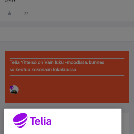
löytyy.
Telia Yhteisö on Vain luku -moodissa, kunnes
sulkeutuu kokonaan lokakuussa
Älä jää paitsi – osallistu ja voita!