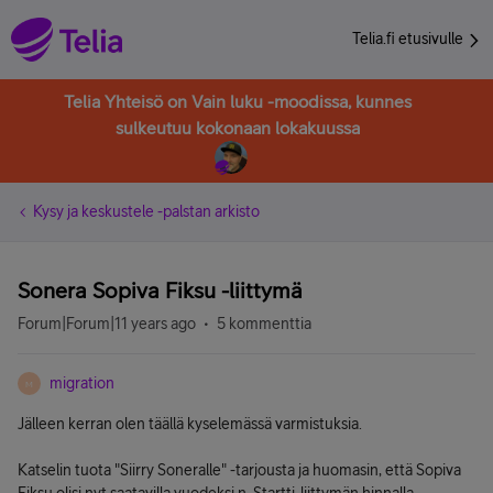
Telia.fi etusivulle
Telia Yhteisö on Vain luku -moodissa, kunnes
sulkeutuu kokonaan lokakuussa
Kysy ja keskustele -palstan arkisto
Sonera Sopiva Fiksu -liittymä
Forum|Forum|11 years ago
5 kommenttia
migration
M
Jälleen kerran olen täällä kyselemässä varmistuksia.
Katselin tuota "Siirry Soneralle" -tarjousta ja huomasin, että Sopiva