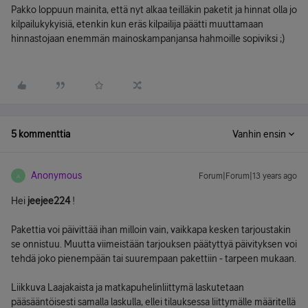
Pakko loppuun mainita, että nyt alkaa teilläkin paketit ja hinnat olla jo
kilpailukykyisiä, etenkin kun eräs kilpailija päätti muuttamaan
hinnastojaan enemmän mainoskampanjansa hahmoille sopiviksi ;)
5 kommenttia
Vanhin ensin
Anonymous
Forum|Forum|13 years ago
A
Hei
jeejee224
!
Pakettia voi päivittää ihan milloin vain, vaikkapa kesken tarjoustakin
se onnistuu. Muutta viimeistään tarjouksen päätyttyä päivityksen voi
tehdä joko pienempään tai suurempaan pakettiin - tarpeen mukaan.
Liikkuva Laajakaista ja matkapuhelinliittymä laskutetaan
pääsääntöisesti samalla laskulla, ellei tilauksessa liittymälle määritellä