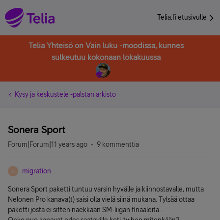
Telia.fi etusivulle
Telia Yhteisö on Vain luku -moodissa, kunnes
sulkeutuu kokonaan lokakuussa
Kysy ja keskustele -palstan arkisto
Sonera Sport
Forum|Forum|11 years ago
9 kommenttia
migration
M
Sonera Sport paketti tuntuu varsin hyvälle ja kiinnostavalle, mutta
Nelonen Pro kanava(t) saisi olla vielä siinä mukana. Tylsää ottaa
paketti josta ei sitten näekkään SM-liigan finaaleita...