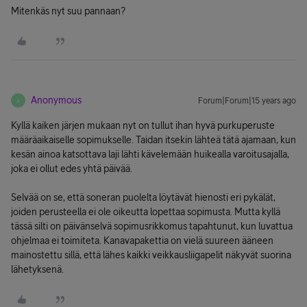
Mitenkäs nyt suu pannaan?
Anonymous
Forum|Forum|15 years ago
A
Kyllä kaiken järjen mukaan nyt on tullut ihan hyvä purkuperuste
määräaikaiselle sopimukselle. Taidan itsekin lähteä tätä ajamaan, kun
kesän ainoa katsottava laji lähti kävelemään huikealla varoitusajalla,
joka ei ollut edes yhtä päivää.
Selvää on se, että soneran puolelta löytävät hienosti eri pykälät,
joiden perusteella ei ole oikeutta lopettaa sopimusta. Mutta kyllä
tässä silti on päivänselvä sopimusrikkomus tapahtunut, kun luvattua
ohjelmaa ei toimiteta. Kanavapakettia on vielä suureen ääneen
mainostettu sillä, että lähes kaikki veikkausliigapelit näkyvät suorina
lähetyksenä.