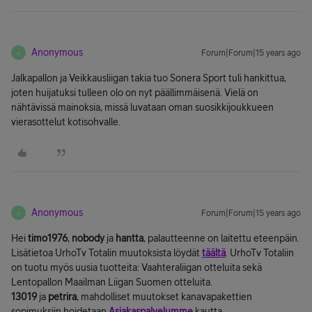
Anonymous
Forum|Forum|15 years ago
A
Jalkapallon ja Veikkausliigan takia tuo Sonera Sport tuli hankittua,
joten huijatuksi tulleen olo on nyt päällimmäisenä. Vielä on
nähtävissä mainoksia, missä luvataan oman suosikkijoukkueen
vierasottelut kotisohvalle.
Anonymous
Forum|Forum|15 years ago
A
Hei
timo1976
,
nobody
ja
hantta
, palautteenne on laitettu eteenpäin.
Lisätietoa UrhoTv Totalin muutoksista löydät
täältä
. UrhoTv Totaliin
on tuotu myös uusia tuotteita: Vaahteraliigan otteluita sekä
Lentopallon Maailman Liigan Suomen otteluita.
13019
ja
petrira
, mahdolliset muutokset kanavapakettien
sopimuksiin hoidetaan
Asiakaspalvelumme
kautta.