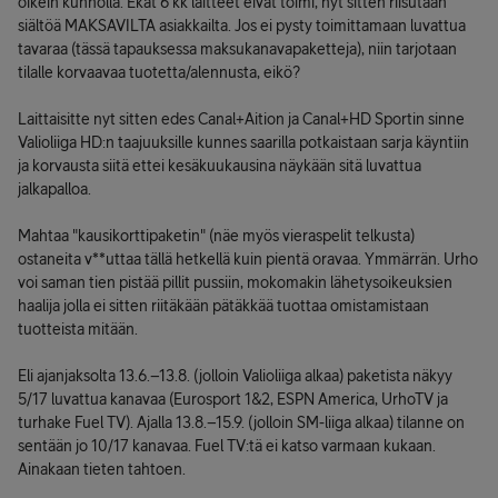
oikein kunnolla. Ekat 6 kk laitteet eivät toimi, nyt sitten riisutaan
siältöä MAKSAVILTA asiakkailta. Jos ei pysty toimittamaan luvattua
tavaraa (tässä tapauksessa maksukanavapaketteja), niin tarjotaan
tilalle korvaavaa tuotetta/alennusta, eikö?
Laittaisitte nyt sitten edes Canal+Aition ja Canal+HD Sportin sinne
Valioliiga HD:n taajuuksille kunnes saarilla potkaistaan sarja käyntiin
ja korvausta siitä ettei kesäkuukausina näykään sitä luvattua
jalkapalloa.
Mahtaa "kausikorttipaketin" (näe myös vieraspelit telkusta)
ostaneita v**uttaa tällä hetkellä kuin pientä oravaa. Ymmärrän. Urho
voi saman tien pistää pillit pussiin, mokomakin lähetysoikeuksien
haalija jolla ei sitten riitäkään pätäkkää tuottaa omistamistaan
tuotteista mitään.
Eli ajanjaksolta 13.6.–13.8. (jolloin Valioliiga alkaa) paketista näkyy
5/17 luvattua kanavaa (Eurosport 1&2, ESPN America, UrhoTV ja
turhake Fuel TV). Ajalla 13.8.–15.9. (jolloin SM-liiga alkaa) tilanne on
sentään jo 10/17 kanavaa. Fuel TV:tä ei katso varmaan kukaan.
Ainakaan tieten tahtoen.