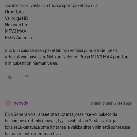
Jos itse saisin valita niin tuossa sport paketissa olisi:
Urho Total
Valioliiga HD
Nelonen Pro
MTV3 MAX
ESPN America
nuo kun saisi samaan pakettiin niin voitaisi puhua todellisesti
urheilufanin taivaasta. Nyt kun Nelonen Pro ja MTV3 MAX puuttuu
niin paketti on hieman vajaa...
nobody
Forum|Forum|15 years ago
N
Eikö Sonera voisi lanseerata tuotetta jossa itse voi paketoida
haluamansa urheilukanavat, tyyliin vähintään 3 pitää valita ja
jokaisella kanavalla oma hintansa ja vaikka sitten niin että suhteessa
halpenee mitä enemmän tilaa.