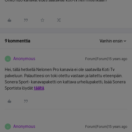
Onko nuo kanavat edes saataville koti-tv:hen mitenkään?
9 kommenttia
Vanhin ensin
Anonymous
Forum|Forum|15 years ago
A
Hei, tällä hetkellä Nelonen Pro kanavia ei ole saatavilla Koti Tv
palveluun. Palautteesi on toki otettu vastaan ja laitettu eteenpäin.
Sonera Sport- kanavapaketti on kattava urheilupaketti, lisää Sonera
Sportista löydät
täältä
.
Anonymous
Forum|Forum|15 years ago
A