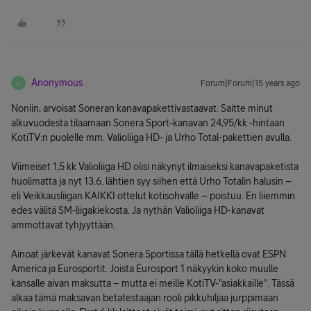
Anonymous
Forum|Forum|15 years ago
A
Noniin, arvoisat Soneran kanavapakettivastaavat. Saitte minut
alkuvuodesta tilaamaan Sonera Sport-kanavan 24,95/kk -hintaan
KotiTV:n puolelle mm. Valioliiga HD- ja Urho Total-pakettien avulla.
Viimeiset 1,5 kk Valioliiga HD olisi näkynyt ilmaiseksi kanavapaketista
huolimatta ja nyt 13.6. lähtien syy siihen että Urho Totalin halusin –
eli Veikkausliigan KAIKKI ottelut kotisohvalle – poistuu. En liiemmin
edes välitä SM-liigakiekosta. Ja nythän Valioliiga HD-kanavat
ammottavat tyhjyyttään.
Ainoat järkevät kanavat Sonera Sportissa tällä hetkellä ovat ESPN
America ja Eurosportit. Joista Eurosport 1 näkyykin koko muulle
kansalle aivan maksutta – mutta ei meille KotiTV-"asiakkaille". Tässä
alkaa tämä maksavan betatestaajan rooli pikkuhiljaa jurppimaan