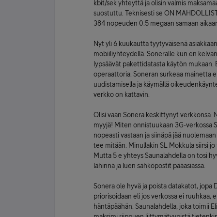
kbit/sek yhteyttä ja olisin valmis maksamaan
suostuttu. Teknisesti se ON MAHDOLLISTA. 
384 nopeuden 0.5 megaan samaan aikaan,
Nyt yli 6 kuukautta tyytyväisenä asiakkaa
mobiiliyhteydellä. Soneralle kun en kelvan
lypsäävät pakettidatasta käytön mukaan. E
operaattoria. Soneran surkeaa mainetta ei 
uudistamisella ja käymällä oikeudenkäyntej
verkko on kattavin.
Olisi vaan Sonera keskittynyt verkkonsa. Nii
myyjä! Miten onnistuukaan 3G-verkossa Spo
nopeasti vastaan ja siinäpä jää nuolemaan n
tee mitään. Minullakin SL Mokkula siirsi jo
Mutta 5 e yhteys Saunalahdella on tosi hy
lähinnä ja luen sähköpostit pääasiassa.
Sonera ole hyvä ja poista datakatot, jopa 
priorisoidaan eli jos verkossa ei ruuhkaa, e
häntäpäähän. Saunalahdella, joka toimii El
maksimi riippuen liittymätyypistä tietenki