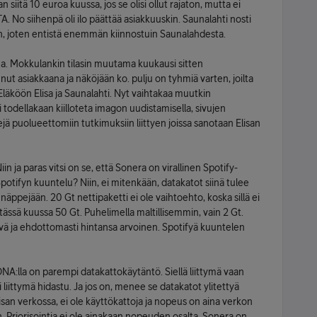
 siitä 10 euroa kuussa, jos se olisi ollut rajaton, mutta ei
No siihenpä oli ilo päättää asiakkuuskin. Saunalahti nosti
 joten entistä enemmän kiinnostuin Saunalahdesta.
na. Mokkulankin tilasin muutama kuukausi sitten
nut asiakkaana ja näköjään ko. pulju on tyhmiä varten, joilta
läköön Elisa ja Saunalahti. Nyt vaihtakaa muutkin
todellakaan kiilloteta imagon uudistamisella, sivujen
ä puolueettomiin tutkimuksiin liittyen joissa sanotaan Elisan
n ja paras vitsi on se, että Sonera on virallinen Spotify-
tifyn kuuntelu? Niin, ei mitenkään, datakatot siinä tulee
äppejään. 20 Gt nettipaketti ei ole vaihtoehto, koska sillä ei
 tässä kuussa 50 Gt. Puhelimella maltillisemmin, vain 2 Gt.
vä ja ehdottomasti hintansa arvoinen. Spotifyä kuuntelen
DNA:lla on parempi datakattokäytäntö. Siellä liittymä vaan
i liittymä hidastu. Ja jos on, menee se datakatot ylitettyä
isan verkossa, ei ole käyttökattoja ja nopeus on aina verkon
n. Priorisointia ei ole ainakaan nopeuden osalta. Sonera on