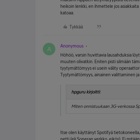
heikoin lenkki, en ihmettele jos asiakkait
katoaa.
Tykkää
Anonymous
A
Höhöö, varsin huvittavia lausahduksia löytyi 
muuten olivatkin. Eniten pisti silmään tä
tyytymättömyys ei usein välity operaattoril
Tyytymättömyys, ainainen valittaminen ja 
hpguru kirjoitti:
Miten onnistuukaan 3G-verkossa Sp
Itse olen käyttänyt Spotifyä tietokoneella
netti (eli Soneran verkko, eikös). Ei mitää