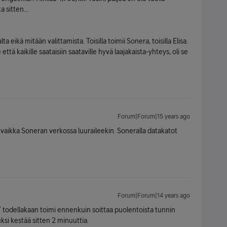
 sitten...
a eikä mitään valittamista. Toisilla toimii Sonera, toisilla Elisa.
ttä kaikille saataisiin saataville hyvä laajakaista-yhteys, oli se
Forum|Forum|15 years ago
a, vaikka Soneran verkossa luuraileekin. Soneralla datakatot
Forum|Forum|14 years ago
 todellakaan toimi ennenkuin soittaa puolentoista tunnin
si kestää sitten 2 minuuttia.