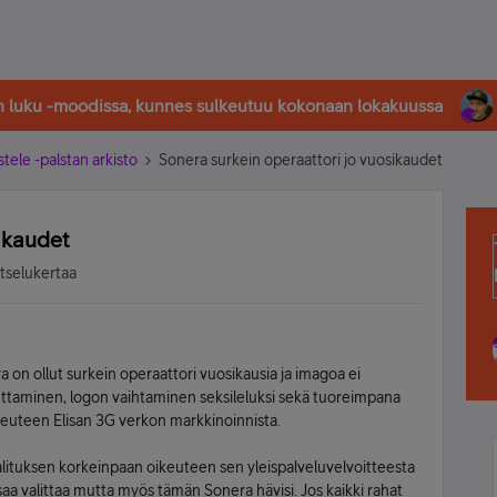
in luku -moodissa, kunnes sulkeutuu kokonaan lokakuussa
stele -palstan arkisto
Sonera surkein operaattori jo vuosikaudet
ikaudet
atselukertaa
era on ollut surkein operaattori vuosikausia ja imagoa ei
taminen, logon vaihtaminen seksileluksi sekä tuoreimpana
euteen Elisan 3G verkon markkinoinnista.
alituksen korkeinpaan oikeuteen sen yleispalveluvelvoitteesta
saa valittaa mutta myös tämän Sonera hävisi. Jos kaikki rahat