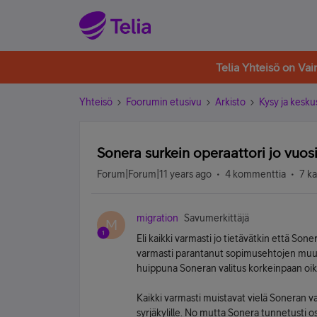
Telia Yhteisö on Va
Yhteisö
Foorumin etusivu
Arkisto
Kysy ja kesku
Sonera surkein operaattori jo vuos
Forum|Forum|11 years ago
4 kommenttia
7 k
migration
Savumerkittäjä
M
Eli kaikki varmasti jo tietävätkin että Son
varmasti parantanut sopimusehtojen muut
huippuna Soneran valitus korkeinpaan oik
Kaikki varmasti muistavat vielä Soneran v
syrjäkylille. No mutta Sonera tunnetusti o