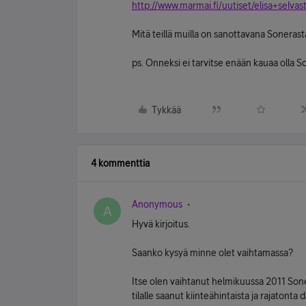
http://www.marmai.fi/uutiset/elisa+selva
Mitä teillä muilla on sanottavana Sonerast
ps. Onneksi ei tarvitse enään kauaa olla S
Tykkää
4 kommenttia
Anonymous
A
Hyvä kirjoitus.
Saanko kysyä minne olet vaihtamassa?
Itse olen vaihtanut helmikuussa 2011 Sone
tilalle saanut kiinteähintaista ja rajatont