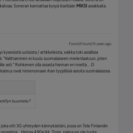
a katoaa. Soneran kannattaa kysyä itseltään
MIKSI
asiakkaita
Forum|Forum|15 years ago
kyseisistä uutisista / artikkeleista, vaikka toki asiallisia
mä: "Valittaminen ei kuulu suomalaiseen mielenlaatuun, joten
le asti." Rohkenen olla asiasta hieman eri mieltä... :D
kateus ovat nimenomaan ihan tyypillisiä asioita suomalaisissa.
otifyn kuuntelu?
, joka otti 3G-yhteyden kännykästäni, jossa on Tele Finlandin
n ongelmia... Hintaa 4,90e/kk. Tosin, paljoa en ole tuota