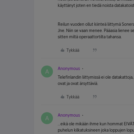
käyttänyt joten en tiedä noista datakatoista
Reilun vuoden ollut kiinteä liittymä Soneralt
Jne. Niin se vaan menee. Pääasia lienee se e
sitten miltä operaattortilta tahansa.
Tykkää
Anonymous
A
Telefinlandin liittymissä ei ole datakattoj
ovat ja ovat ärsyttäviä.
Tykkää
Anonymous
A
...eikä ole mikään ihme kun hommat EIVÄT
puhelun kilkatuksineen joka loppujen lopuk