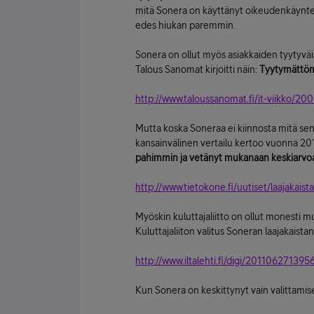
mitä Sonera on käyttänyt oikeudenkäynteih
edes hiukan paremmin.
Sonera on ollut myös asiakkaiden tyytyv
Talous Sanomat kirjoitti näin:
Tyytymättömi
http://www.taloussanomat.fi/it-viikko/20
Mutta koska Soneraa ei kiinnosta mitä sen 
kansainvälinen vertailu kertoo vuonna 20
pahimmin ja vetänyt mukanaan keskiarvoaki
http://www.tietokone.fi/uutiset/laajakais
Myöskin kuluttajaliitto on ollut monesti
Kuluttajaliiton valitus Soneran laajakaist
http://www.iltalehti.fi/digi/20110627139
Kun Sonera on keskittynyt vain valittamise