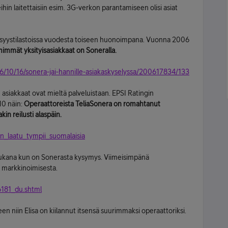
in laitettaisiin esim. 3G-verkon parantamiseen olisi asiat
äisyystilastoissa vuodesta toiseen huonoimpana. Vuonna 2006
mmät yksityisasiakkaat on Soneralla.
06/10/16/sonera-jai-hannille-asiakaskyselyssa/200617834/133
asiakkaat ovat mieltä palveluistaan. EPSI Ratingin
10 näin:
Operaattoreista TeliaSonera on romahtanut
n reilusti alaspäin.
tan_laatu_tympii_suomalaisia
 mukana kun on Sonerasta kysymys. Viimeisimpänä
an markkinoimisesta.
56181_du.shtml
en niin Elisa on kiilannut itsensä suurimmaksi operaattoriksi.