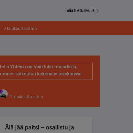
Telia.fi etusivulle
2 kuukautta sitten
Telia Yhteisö on Vain luku -moodissa,
kunnes sulkeutuu kokonaan lokakuussa
2 kuukautta sitten
Älä jää paitsi – osallistu ja