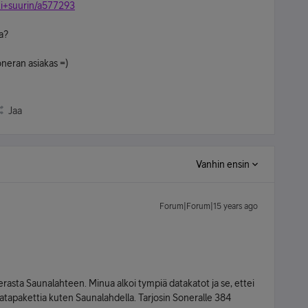
sti+suurin/a577293
a?
oneran asiakas =)
Jaa
Vanhin ensin
Forum|Forum|15 years ago
rasta Saunalahteen. Minua alkoi tympiä datakatot ja se, ettei
a datapakettia kuten Saunalahdella. Tarjosin Soneralle 384