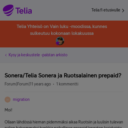
Telia.fi etusivulle
Telia Yhteisö on Vain luku -moodissa, kunnes
sulkeutuu kokonaan lokakuussa
Kysy ja keskustele -palstan arkisto
Sonera/Telia Sonera ja Ruotsalainen prepaid?
Forum|Forum|11 years ago
1 kommentti
migration
M
Moi!
Ollaan lähdössä hieman pidemmäksi aikaa Ruotsiin ja luulisin tulevan