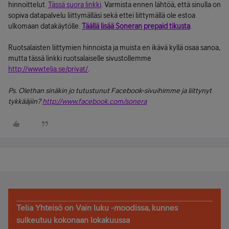
hinnoittelut.
Tässä suora linkki
. Varmista ennen lähtöä, että sinulla on
sopiva datapalvelu liittymälläsi sekä ettei liittymällä ole estoa
ulkomaan datakäytölle.
Täällä lisää Soneran prepaid tikusta
.
Ruotsalaisten liittymien hinnoista ja muista en ikävä kyllä osaa sanoa,
mutta tässä linkki ruotsalaiselle sivustollemme
http://www.telia.se/privat/
.
Ps. Olethan sinäkin jo tutustunut Facebook-sivuihimme ja liittynyt
tykkääjiin?
http://www.facebook.com/sonera
Telia Yhteisö on Vain luku -moodissa, kunnes
sulkeutuu kokonaan lokakuussa