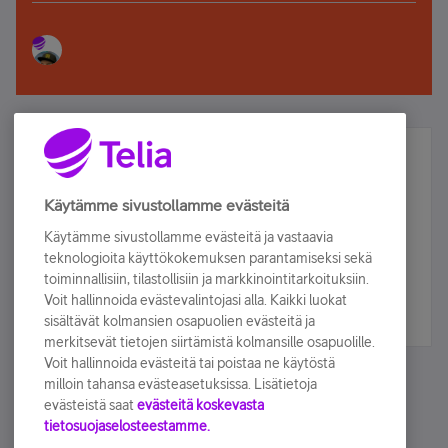
Älä jää paitsi – osallistu ja voita!
Tilaa Telian uutiskirje ja olet mukana arvonnassa.
Käytämme sivustollamme evästeitä
Samalla saat parhaat asiakasedut suoraan
Käytämme sivustollamme evästeitä ja vastaavia
sähköpostiisi.
teknologioita käyttökokemuksen parantamiseksi sekä
toiminnallisiin, tilastollisiin ja markkinointitarkoituksiin.
Voit hallinnoida evästevalintojasi alla. Kaikki luokat
Tilaa nyt
sisältävät kolmansien osapuolien evästeitä ja
merkitsevät tietojen siirtämistä kolmansille osapuolille.
Voit hallinnoida evästeitä tai poistaa ne käytöstä
milloin tahansa evästeasetuksissa. Lisätietoja
evästeistä saat
evästeitä koskevasta
tietosuojaselosteestamme.