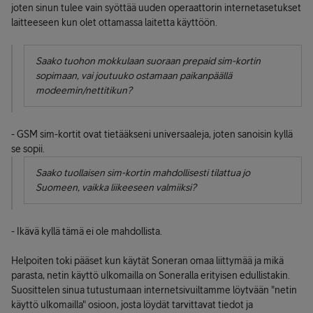
joten sinun tulee vain syöttää uuden operaattorin internetasetukset
laitteeseen kun olet ottamassa laitetta käyttöön.
Saako tuohon mokkulaan suoraan prepaid sim-kortin
sopimaan, vai joutuuko ostamaan paikanpäällä
modeemin/nettitikun?
- GSM sim-kortit ovat tietääkseni universaaleja, joten sanoisin kyllä
se sopii.
Saako tuollaisen sim-kortin mahdollisesti tilattua jo
Suomeen, vaikka liikeeseen valmiiksi?
- Ikävä kyllä tämä ei ole mahdollista.
Helpoiten toki pääset kun käytät Soneran omaa liittymää ja mikä
parasta, netin käyttö ulkomailla on Soneralla erityisen edullistakin.
Suosittelen sinua tutustumaan internetsivuiltamme löytvään "netin
käyttö ulkomailla" osioon, josta löydät tarvittavat tiedot ja