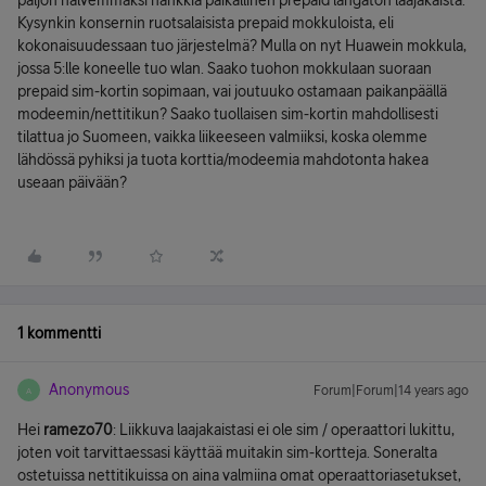
paljon halvemmaksi hankkia paikallinen prepaid langaton laajakaista.
Kysynkin konsernin ruotsalaisista prepaid mokkuloista, eli
kokonaisuudessaan tuo järjestelmä? Mulla on nyt Huawein mokkula,
jossa 5:lle koneelle tuo wlan. Saako tuohon mokkulaan suoraan
prepaid sim-kortin sopimaan, vai joutuuko ostamaan paikanpäällä
modeemin/nettitikun? Saako tuollaisen sim-kortin mahdollisesti
tilattua jo Suomeen, vaikka liikeeseen valmiiksi, koska olemme
lähdössä pyhiksi ja tuota korttia/modeemia mahdotonta hakea
useaan päivään?
1 kommentti
Anonymous
Forum|Forum|14 years ago
A
Hei
ramezo70
: Liikkuva laajakaistasi ei ole sim / operaattori lukittu,
joten voit tarvittaessasi käyttää muitakin sim-kortteja. Soneralta
ostetuissa nettitikuissa on aina valmiina omat operaattoriasetukset,