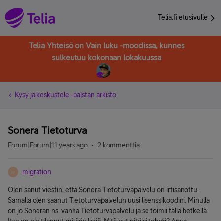
Telia.fi etusivulle
Telia Yhteisö on Vain luku -moodissa, kunnes
sulkeutuu kokonaan lokakuussa
Kysy ja keskustele -palstan arkisto
Sonera Tietoturva
Forum|Forum|11 years ago
2 kommenttia
migration
M
Olen sanut viestin, että Sonera Tietoturvapalvelu on irtisanottu.
Samalla olen saanut Tietoturvapalvelun uusi lisenssikoodini. Minulla
on jo Soneran ns. vanha Tietoturvapalvelu ja se toimii tällä hetkellä.