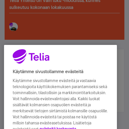
Telia Yhteisö on Vain luku -moodissa, kunnes
sulkeutuu kokonaan lokakuussa
Älä jää paitsi – osallistu ja voita!
Tilaa Telian uutiskirje ja olet mukana arvonnassa.
Käytämme sivustollamme evästeitä
Samalla saat parhaat asiakasedut suoraan
Käytämme sivustollamme evästeitä ja vastaavia
sähköpostiisi.
teknologioita käyttökokemuksen parantamiseksi sekä
toiminnallisiin, tilastollisiin ja markkinointitarkoituksiin.
Voit hallinnoida evästevalintojasi alla. Kaikki luokat
Tilaa nyt
sisältävät kolmansien osapuolien evästeitä ja
merkitsevät tietojen siirtämistä kolmansille osapuolille.
Voit hallinnoida evästeitä tai poistaa ne käytöstä
milloin tahansa evästeasetuksissa. Lisätietoja