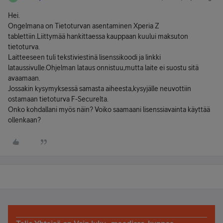
Hei.
Ongelmana on Tietoturvan asentaminen Xperia Z
tablettiin.Liittymää hankittaessa kauppaan kuului maksuton
tietoturva.
Laitteeseen tuli tekstiviestinä lisenssikoodi ja linkki
lataussivulle.Ohjelman lataus onnistuu,mutta laite ei suostu sitä
avaamaan.
Jossakin kysymyksessä samasta aiheesta,kysyjälle neuvottiin
ostamaan tietoturva F-Securelta.
Onko kohdallani myös näin? Voiko saamaani lisenssiavainta käyttää
ollenkaan?