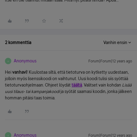
Itse en ole tilannut mitään lisää. Mitä nyt pitäisi tehdä? Apua...
2 kommenttia
Vanhin ensin
Anonymous
Forum|Forum|12 years ago
A
Hei
vanhavl
! Kuulostaa siltä, että tietoturva on kytketty uudestaan,
jolloin myös lisenssikoodi on vaihtunut. Uusi koodi tulisi siis syöttää
tietoturvaohjelmaan. Ohjeet löydät
täältä
. Valitset vain kohdan
Lisää
uusi tilaus- tai kampanjakoodi
ja syötät saamasi koodin, jonka jälkeen
homman pitäisi taas toimia.
Anonymous
Forum|Forum|12 years ago
A