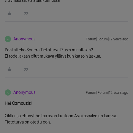
liittymästäsi. Asia siis kunnossa.
Anonymous
Forum|Forum|12 years ago
A
Poistatteko Sonera Tietoturva Plus:n minultakin?
Ei todellakaan ollut mukava yllätys kun katsoin laskua.
Anonymous
Forum|Forum|12 years ago
A
Hei
Ozmouziz
!
Olitkin jo ehtinyt hoitaa asian kuntoon Asiakaspalvelun kanssa.
Tietoturva on otettu pois.