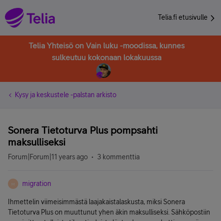
Telia.fi etusivulle
Telia Yhteisö on Vain luku -moodissa, kunnes
sulkeutuu kokonaan lokakuussa
Kysy ja keskustele -palstan arkisto
Sonera Tietoturva Plus pompsahti
maksulliseksi
Forum|Forum|11 years ago
3 kommenttia
migration
M
Ihmettelin viimeisimmästä laajakaistalaskusta, miksi Sonera
Tietoturva Plus on muuttunut yhen äkin maksulliseksi. Sähköpostiin