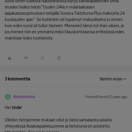
vuosi sitten tulleista tilaustiedoista löytyy kanavapakettien ynnä
muiden lisäksi teksti "Uuden 24kk:n määräaikaisen
laajakaistasopimuksen tekijälle Sonera Tietoturva Plus maksutta 24
kuukauden ajan". Se kuitenkin oli hypännyt maksulliseksi jo ennen
kuin edes vuosi oli tullut täyteen. Meneekö tämä nyt ihan oikein, ja
jos menee niin en ymmärrä miksi tilauskohtaisessa erittelyssä edes
mainitaan koko tuotteesta.
3 kommenttia
Vanhin ensin
Anonymous
Forum|Forum|12 years ago
A
Hei
tinde
!
Oletkin tietojemme mukaan ollut jo tästä samaisesta asiasta
yhteydessä Asiakaspalveluumme ja tietoturva on poistettu