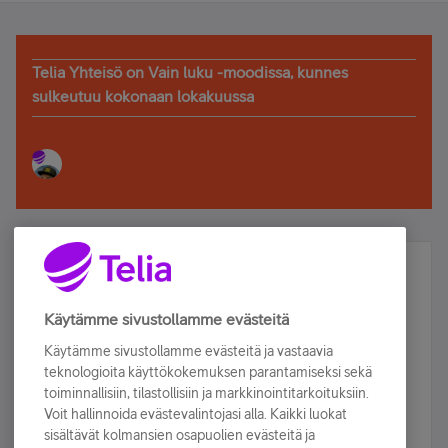
Telia Yhteisö on Vain luku -moodissa, kunnes
sulkeutuu kokonaan lokakuussa
Älä jää paitsi – osallistu ja voita!
Tilaa Telian uutiskirje ja olet mukana arvonnassa.
Käytämme sivustollamme evästeitä
Samalla saat parhaat asiakasedut suoraan
Käytämme sivustollamme evästeitä ja vastaavia
sähköpostiisi.
teknologioita käyttökokemuksen parantamiseksi sekä
toiminnallisiin, tilastollisiin ja markkinointitarkoituksiin.
Voit hallinnoida evästevalintojasi alla. Kaikki luokat
Tilaa nyt
sisältävät kolmansien osapuolien evästeitä ja