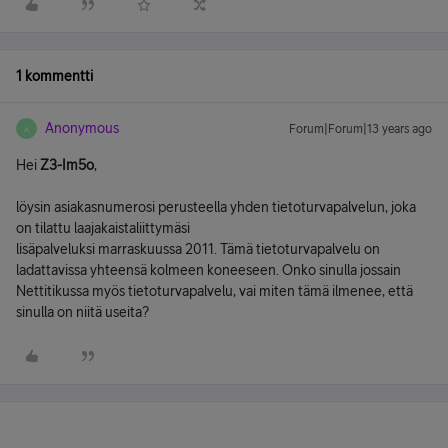
1 kommentti
Anonymous
Forum|Forum|13 years ago
A
Hei
Z3-Im5o
,
löysin asiakasnumerosi perusteella yhden tietoturvapalvelun, joka
on tilattu laajakaistaliittymäsi
lisäpalveluksi marraskuussa 2011. Tämä tietoturvapalvelu on
ladattavissa yhteensä kolmeen koneeseen. Onko sinulla jossain
Nettitikussa myös tietoturvapalvelu, vai miten tämä ilmenee, että
sinulla on niitä useita?