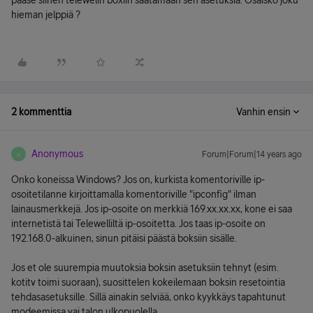
pääse siihen telewelin boxiin säätämään sen asetuksia. Osaisko joku
hieman jelppiä ?
2 kommenttia
Vanhin ensin
Anonymous
Forum|Forum|14 years ago
A
Onko koneissa Windows? Jos on, kurkista komentoriville ip-
osoitetilanne kirjoittamalla komentoriville "ipconfig" ilman
lainausmerkkejä. Jos ip-osoite on merkkiä 169.xx.xx.xx, kone ei saa
internetistä tai Telewelliltä ip-osoitetta. Jos taas ip-osoite on
192.168.0-alkuinen, sinun pitäisi päästä boksiin sisälle.
Jos et ole suurempia muutoksia boksin asetuksiin tehnyt (esim.
kotitv toimi suoraan), suosittelen kokeilemaan boksin resetointia
tehdasasetuksille. Sillä ainakin selviää, onko kyykkäys tapahtunut
modeemissa vai talon ulkopuolella.