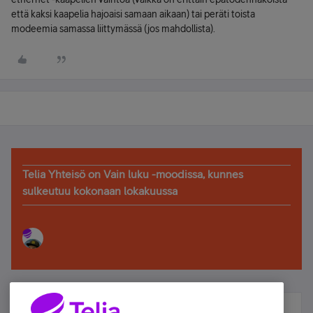
että kaksi kaapelia hajoaisi samaan aikaan) tai peräti toista
modeemia samassa liittymässä (jos mahdollista).
Telia Yhteisö on Vain luku -moodissa, kunnes
sulkeutuu kokonaan lokakuussa