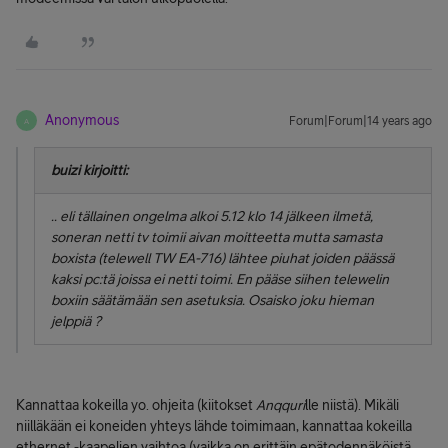
Anonymous
Forum|Forum|14 years ago
A
buizi kirjoitti:
.. eli tällainen ongelma alkoi 5.12 klo 14 jälkeen ilmetä,
soneran netti tv toimii aivan moitteetta mutta samasta
boxista (telewell TW EA-716) lähtee piuhat joiden päässä
kaksi pc:tä joissa ei netti toimi. En pääse siihen telewelin
boxiin säätämään sen asetuksia. Osaisko joku hieman
jelppiä ?
Kannattaa kokeilla yo. ohjeita (kiitokset
Anqquri
lle niistä). Mikäli
niilläkään ei koneiden yhteys lähde toimimaan, kannattaa kokeilla
ethernet -kaapelien vaihtoa (vaikka on erittäin epätodennäköistä