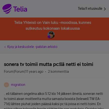
Telia.fi etusivulle
Telia Yhteisö on Vain luku -moodissa, kunnes
sulkeutuu kokonaan lokakuussa
Kysy ja keskustele -palstan arkisto
sonera tv toimii mutta pc:llä netti ei toimi
Forum|Forum|11 years ago
2 kommenttia
migration
M
.. eli tällainen ongelma alkoi 5.12 klo 14 jälkeen ilmetä, soneran netti
tv toimii aivan moitteetta mutta samasta boxista (telewell TW EA-
716) lähtee piuhat joiden päässä kaksi pc:tä joissa ei netti toimi. En