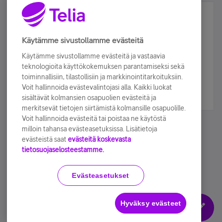
Älä jää paitsi – osallistu ja voita!
Tilaa Telian uutiskirje ja olet mukana arvonnassa.
Käytämme sivustollamme evästeitä
Samalla saat parhaat asiakasedut suoraan
Käytämme sivustollamme evästeitä ja vastaavia
sähköpostiisi.
teknologioita käyttökokemuksen parantamiseksi sekä
toiminnallisiin, tilastollisiin ja markkinointitarkoituksiin.
Voit hallinnoida evästevalintojasi alla. Kaikki luokat
Tilaa nyt
sisältävät kolmansien osapuolien evästeitä ja
merkitsevät tietojen siirtämistä kolmansille osapuolille.
Voit hallinnoida evästeitä tai poistaa ne käytöstä
milloin tahansa evästeasetuksissa. Lisätietoja
evästeistä saat
evästeitä koskevasta
tietosuojaselosteestamme.
Käyttöehdot
Accessibility statement
Evästeasetukset
Hyväksy evästeet
Evästeasetukset