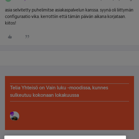
asia selvitetty puhelimitse asiakaspalvelun kanssa. syynä oli liittymän
configuraatio vika. kerrottiin että tämän päivän aikana korjataan.
kiitos!
Telia Yhteisö on Vain luku -moodissa, kunnes
sulkeutuu kokonaan lokakuussa