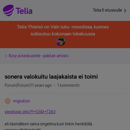
Telia.fi etusivulle
Telia Yhteisö on Vain luku -moodissa, kunnes
sulkeutuu kokonaan lokakuussa
Kysy ja keskustele -palstan arkisto
sonera valokuitu laajakaista ei toimi
Forum|Forum|11 years ago
1 kommentti
migration
M
viewtopic.php?f=53&t=7263
eli täsmälleen sama ongelma kuin linkin henkilöllä.