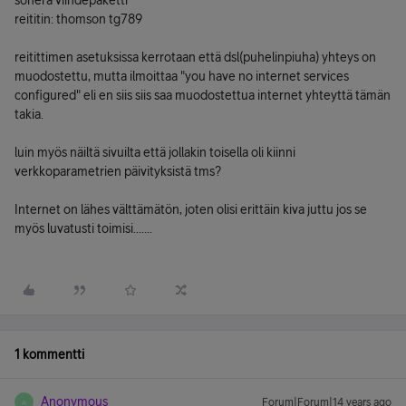
sonera viihdepaketti
reititin: thomson tg789
reitittimen asetuksissa kerrotaan että dsl(puhelinpiuha) yhteys on
muodostettu, mutta ilmoittaa "you have no internet services
configured" eli en siis siis saa muodostettua internet yhteyttä tämän
takia.
luin myös näiltä sivuilta että jollakin toisella oli kiinni
verkkoparametrien päivityksistä tms?
Internet on lähes välttämätön, joten olisi erittäin kiva juttu jos se
myös luvatusti toimisi.......
1 kommentti
Anonymous
Forum|Forum|14 years ago
A