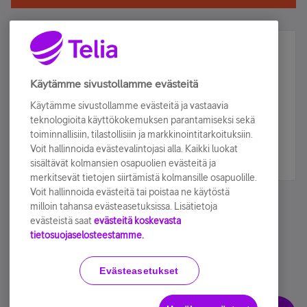
Älä jää paitsi – osallistu ja voita!
Tilaa Telian uutiskirje ja olet mukana arvonnassa.
Käytämme sivustollamme evästeitä
Samalla saat parhaat asiakasedut suoraan
Käytämme sivustollamme evästeitä ja vastaavia
sähköpostiisi.
teknologioita käyttökokemuksen parantamiseksi sekä
toiminnallisiin, tilastollisiin ja markkinointitarkoituksiin.
Voit hallinnoida evästevalintojasi alla. Kaikki luokat
Tilaa nyt
sisältävät kolmansien osapuolien evästeitä ja
merkitsevät tietojen siirtämistä kolmansille osapuolille.
Voit hallinnoida evästeitä tai poistaa ne käytöstä
milloin tahansa evästeasetuksissa. Lisätietoja
evästeistä saat
evästeitä koskevasta
tietosuojaselosteestamme.
Käyttöehdot
Accessibility statement
Evästeasetukset