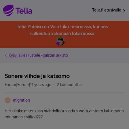
Telia.fi etusivulle
Telia Yhteisö on Vain luku -moodissa, kunnes
sulkeutuu kokonaan lokakuussa
Kysy ja keskustele -palstan arkisto
Sonera viihde ja katsomo
Forum|Forum|11 years ago
2 kommenttia
migration
M
Hei, olisiko mitenkään mahdollista saada sonera viihteen katsomoon
enemmän sisältöä???