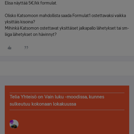
Elisa näyttää 5€/kk formulat.
Olisko Katsomoon mahdollista saada Formulat1 ostettavaksi vaikka
yksittäis kisoina?
Mihinkä Katsomon ostettavat yksittäiset jalkapallo lähetykset tai sm-
liiga lähetykset on hävinnyt?
Telia Yhteisö on Vain luku -moodissa, kunnes
sulkeutuu kokonaan lokakuussa