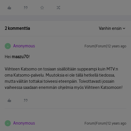
2 kommenttia
Vanhin ensin
Anonymous
Forum|Forum|12 years ago
A
Hei
maazu70
!
Viihteen Katsomo on tosiaan sisällöltään suppeampi kuin MTV:n
oma Katsomo-palvelu. Muutoksia ei ole tällä hetkellä tiedossa,
mutta välitän tottakai toiveesi eteenpäin. Toivottavasti jossain
vaiheessa saadaan enemmän ohjelmia myös Viihteen Katsomoon!
Anonymous
Forum|Forum|12 years ago
A