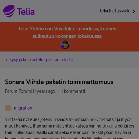
Telia.fi etusivulle
Telia Yhteisö on Vain luku -moodissa, kunnes
sulkeutuu kokonaan lokakuussa
Kysy ja keskustele -palstan arkisto
Sonera Viihde paketin toimimattomuus
Forum|Forum|11 years ago
1 kommentti
migration
M
Yrittäkää nyt edes jotenkin saada toimimaan noi Chl-matsit ja myös
muut kanavat. Ihan sama mitä yrittää katsoa niin ne tökkii ja pätkii jos
toimii ollenkaan. Välillä sarjat kelaa eteenpäin, tekstitykset häviää ja