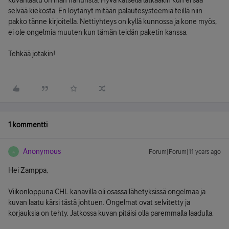
kuvanlaatu on ihan hanurista. Hyvä katsella lätkääkin kun ei saa
selvää kiekosta. En löytänyt mitään palautesysteemiä teillä niin
pakko tänne kirjoitella. Nettiyhteys on kyllä kunnossa ja kone myös,
ei ole ongelmia muuten kun tämän teidän paketin kanssa.
Tehkää jotakin!
1 kommentti
Anonymous
Forum|Forum|11 years ago
A
Hei Zamppa,
Viikonloppuna CHL kanavilla oli osassa lähetyksissä ongelmaa ja
kuvan laatu kärsi tästä johtuen. Ongelmat ovat selvitetty ja
korjauksia on tehty. Jatkossa kuvan pitäisi olla paremmalla laadulla.