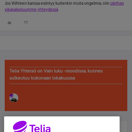
Jos Viihteen kanssa esiintyy kuitenkin muita ongelmia, niin
olethan
vikapalveluumme yhteydessä
.
Telia Yhteisö on Vain luku -moodissa, kunnes
sulkeutuu kokonaan lokakuussa
Älä jää paitsi – osallistu ja voita!