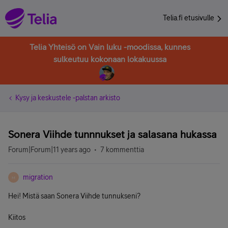
Telia.fi etusivulle
Telia Yhteisö on Vain luku -moodissa, kunnes
sulkeutuu kokonaan lokakuussa
Kysy ja keskustele -palstan arkisto
Sonera Viihde tunnnukset ja salasana hukassa
Forum|Forum|11 years ago
7 kommenttia
migration
M
Hei! Mistä saan Sonera Viihde tunnukseni?
Kiitos