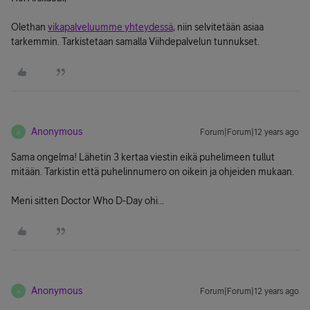
Olethan
vikapalveluumme yhteydessä
, niin selvitetään asiaa
tarkemmin. Tarkistetaan samalla Viihdepalvelun tunnukset.
Anonymous
Forum|Forum|12 years ago
A
Sama ongelma! Lähetin 3 kertaa viestin eikä puhelimeen tullut
mitään. Tarkistin että puhelinnumero on oikein ja ohjeiden mukaan.
Meni sitten Doctor Who D-Day ohi...
Anonymous
Forum|Forum|12 years ago
A