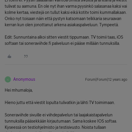
Ei toimi ei. Pyysin salasanan vaihtoa omilta sivuilta ja la iltana ja viestit
tulivat su aamuna. En ole nyt ihan varma pyysinkö salasanaa kaksi vai
kolme kertaa, viestejä on tullut kaksi eikä kotitv toimi kummallakaan.
Onko nyt toisaan näin että pystyn katsomaan telkkaria seuraavan
kerran kun olen jonottanut arkena asiakaspalveluun. Tympeetä.
Edit: Sunnuntaina alkoi sitten viestit tippumaan. TV toimii taas, iOS
softaan tai soneraviihde.fi palveluun ei pääse millään tunnuksilla.
Anonymous
Forum|Forum|12 years ago
A
Hei mhumaloja,
Hieno juttu että viestit lopulta tulivatkin ja lähti TV toimimaan.
Soneraviihde sivuille ei viihdepalvelun tai laajakaistapalvelun
tunnuksilla pääsekkään kirjautumaan. Sama koskee IOS softaa.
Kyseessä on testiohjelmisto ja testisivusto. Noista tullaan