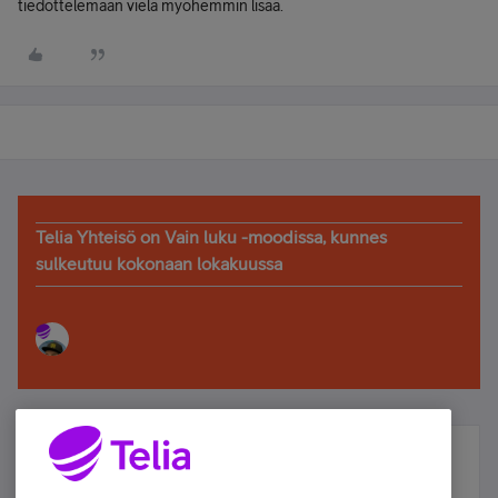
tiedottelemaan vielä myöhemmin lisää.
Telia Yhteisö on Vain luku -moodissa, kunnes
sulkeutuu kokonaan lokakuussa
Älä jää paitsi – osallistu ja voita!