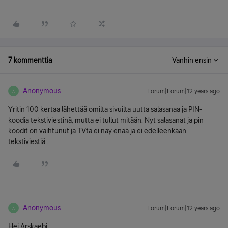
7 kommenttia
Vanhin ensin
Anonymous
Forum|Forum|12 years ago
A
Yritin 100 kertaa lähettää omilta sivuilta uutta salasanaa ja PIN-
koodia tekstiviestinä, mutta ei tullut mitään. Nyt salasanat ja pin
koodit on vaihtunut ja TVtä ei näy enää ja ei edelleenkään
tekstiviestiä...
Anonymous
Forum|Forum|12 years ago
A
Hei Arskaebi,