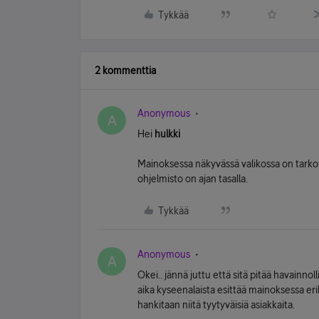
Tykkää
2 kommenttia
Anonymous
A
Hei
hulkki
Mainoksessa näkyvässä valikossa on tarkoitu
ohjelmisto on ajan tasalla.
Tykkää
Anonymous
A
Okei.. jännä juttu että sitä pitää havainnollis
aika kyseenalaista esittää mainoksessa eri
hankitaan niitä tyytyväisiä asiakkaita.