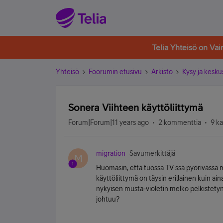
Telia Yhteisö on Va
Yhteisö
Foorumin etusivu
Arkisto
Kysy ja kesku
Sonera Viihteen käyttöliittymä
Forum|Forum|11 years ago
2 kommenttia
9 k
migration
Savumerkittäjä
M
Huomasin, että tuossa TV:ssä pyörivässä m
käyttöliittymä on täysin erillainen kuin ai
nykyisen musta-violetin melko pelkistetyn s
johtuu?