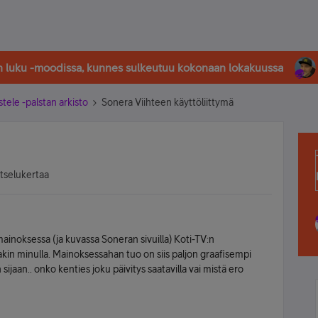
in luku -moodissa, kunnes sulkeutuu kokonaan lokakuussa
stele -palstan arkisto
Sonera Viihteen käyttöliittymä
atselukertaa
ainoksessa (ja kuvassa Soneran sivuilla) Koti-TV:n
nakin minulla. Mainoksessahan tuo on siis paljon graafisempi
ijaan.. onko kenties joku päivitys saatavilla vai mistä ero