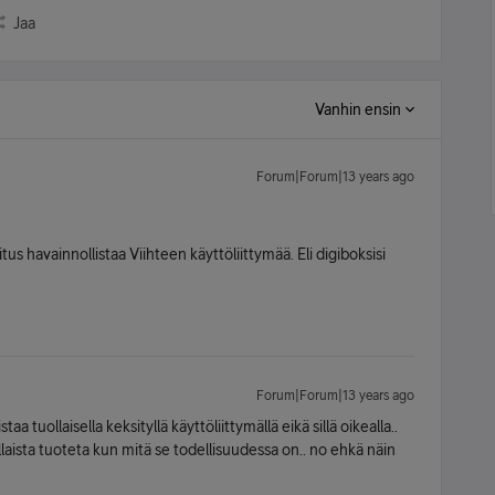
Jaa
Vanhin ensin
Forum|Forum|13 years ago
s havainnollistaa Viihteen käyttöliittymää. Eli digiboksisi
Forum|Forum|13 years ago
taa tuollaisella keksityllä käyttöliittymällä eikä sillä oikealla..
llaista tuoteta kun mitä se todellisuudessa on.. no ehkä näin