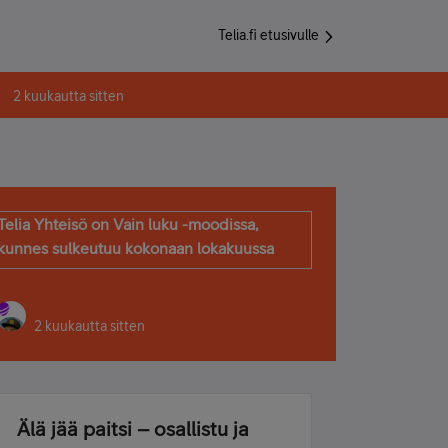
Telia.fi etusivulle
2 kuukautta sitten
Telia Yhteisö on Vain luku -moodissa,
kunnes sulkeutuu kokonaan lokakuussa
2 kuukautta sitten
Älä jää paitsi – osallistu ja