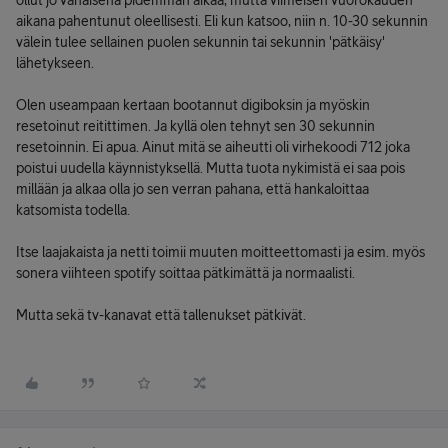
ollut jo vähäisenä pidemmän aikaa, mutta viimeisen vuorokauden
aikana pahentunut oleellisesti. Eli kun katsoo, niin n. 10-30 sekunnin
välein tulee sellainen puolen sekunnin tai sekunnin 'pätkäisy'
lähetykseen.
Olen useampaan kertaan bootannut digiboksin ja myöskin
resetoinut reitittimen. Ja kyllä olen tehnyt sen 30 sekunnin
resetoinnin. Ei apua. Ainut mitä se aiheutti oli virhekoodi 712 joka
poistui uudella käynnistyksellä. Mutta tuota nykimistä ei saa pois
millään ja alkaa olla jo sen verran pahana, että hankaloittaa
katsomista todella.
Itse laajakaista ja netti toimii muuten moitteettomasti ja esim. myös
sonera viihteen spotify soittaa pätkimättä ja normaalisti.
Mutta sekä tv-kanavat että tallenukset pätkivät.