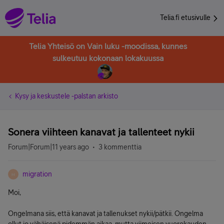
Telia.fi etusivulle
Telia Yhteisö on Vain luku -moodissa, kunnes
sulkeutuu kokonaan lokakuussa
Kysy ja keskustele -palstan arkisto
Sonera viihteen kanavat ja tallenteet nykii
Forum|Forum|11 years ago
3 kommenttia
migration
M
Moi,
Ongelmana siis, että kanavat ja tallenukset nykii/pätkii. Ongelma