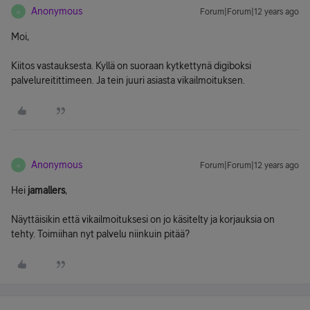
Anonymous
Forum|Forum|12 years ago
A
Moi,
Kiitos vastauksesta. Kyllä on suoraan kytkettynä digiboksi
palvelureitittimeen. Ja tein juuri asiasta vikailmoituksen.
Anonymous
Forum|Forum|12 years ago
A
Hei
jamallers
,
Näyttäisikin että vikailmoituksesi on jo käsitelty ja korjauksia on
tehty. Toimiihan nyt palvelu niinkuin pitää?