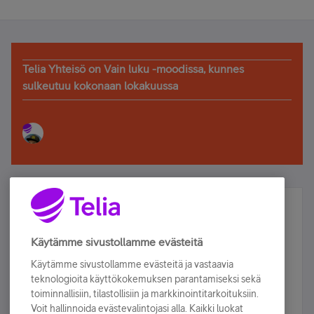
Telia Yhteisö on Vain luku -moodissa, kunnes
sulkeutuu kokonaan lokakuussa
Älä jää paitsi – osallistu ja voita!
Tilaa Telian uutiskirje ja olet mukana arvonnassa.
Käytämme sivustollamme evästeitä
Samalla saat parhaat asiakasedut suoraan
Käytämme sivustollamme evästeitä ja vastaavia
sähköpostiisi.
teknologioita käyttökokemuksen parantamiseksi sekä
toiminnallisiin, tilastollisiin ja markkinointitarkoituksiin.
Voit hallinnoida evästevalintojasi alla. Kaikki luokat
Tilaa nyt