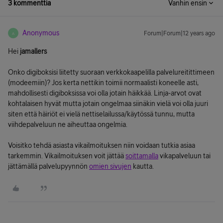
3 kommenttia
Vanhin ensin
Anonymous
Forum|Forum|12 years ago
A
Hei
jamallers
Onko digiboksisi liitetty suoraan verkkokaapelilla palvelureitittimeen
(modeemiin)? Jos kerta nettikin toimii normaalisti koneelle asti,
mahdollisesti digiboksissa voi olla jotain häikkää. Linja-arvot ovat
kohtalaisen hyvät mutta jotain ongelmaa siinäkin vielä voi olla juuri
siten että häiriöt ei vielä nettiselailussa/käytössä tunnu, mutta
viihdepalveluun ne aiheuttaa ongelmia.
Voisitko tehdä asiasta vikailmoituksen niin voidaan tutkia asiaa
tarkemmin. Vikailmoituksen voit jättää
soittamalla
vikapalveluun tai
jättämällä palvelupyynnön
omien sivujen
kautta.