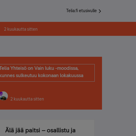
Telia.fi etusivulle
2 kuukautta sitten
Telia Yhteisö on Vain luku -moodissa,
kunnes sulkeutuu kokonaan lokakuussa
2 kuukautta sitten
Älä jää paitsi – osallistu ja