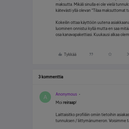
maksutta. Mikäli sinulla ei ole vielä tunnu
kätevästi yllä olevan "Tilaa maksuttomat 
Kokeilin ottaa käyttöön uutena asiakkaan
luominen onnistui kyllä mutta en saa mitää
osa kanavapakettiasi. Kuukausi alkaa ole
Tykkää
3 kommenttia
Anonymous
A
Moi
reiraap
!
Laittaisitko profiiliin omiin tietoihin asiak
tunnuksen / liittymänumeron. Voisimme tarki