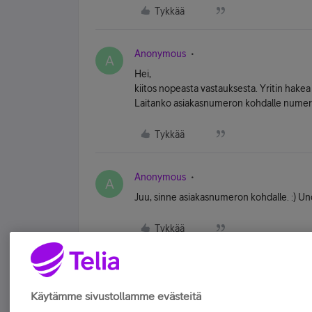
Tykkää
Anonymous
A
Hei,
kiitos nopeasta vastauksesta. Yritin hakea
Laitanko asiakasnumeron kohdalle numero
Tykkää
Anonymous
A
Juu, sinne asiakasnumeron kohdalle. :) Un
Tykkää
Käytämme sivustollamme evästeitä