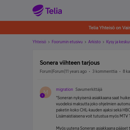
Telia Yhteisö on Va
Yhteisö
Foorumin etusivu
Arkisto
Kysy ja kesku
Sonera viihteen tarjous
Forum|Forum|11 years ago
3 kommenttia
8 k
migration
Savumerkittäjä
M
"Soneran nykyisenä asiakkaana saat huik
vuodeksi maksutta joko ohjelmien automaatt
paketin koko CHL-kauden ajaksi sekä HBO 
Lisämaistiaisena voit tutustua myös MTV T
Myös uutena Soneran asiakkaana pääset 