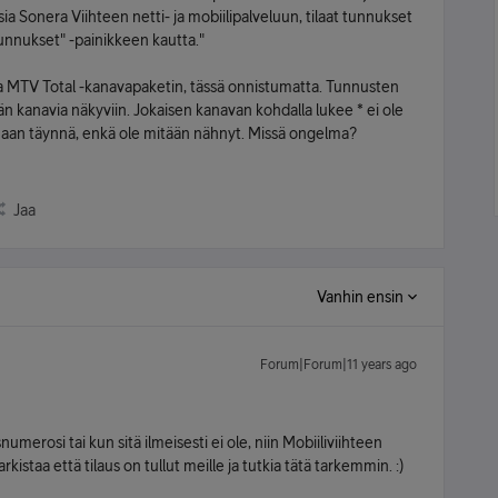
ksia Sonera Viihteen netti- ja mobiilipalveluun, tilaat tunnukset
tunnukset" -painikkeen kautta."
a MTV Total -kanavapaketin, tässä onnistumatta. Tunnusten
n kanavia näkyviin. Jokaisen kanavan kohdalla lukee * ei ole
maan täynnä, enkä ole mitään nähnyt. Missä ongelma?
Jaa
Vanhin ensin
Forum|Forum|11 years ago
asnumerosi tai kun sitä ilmeisesti ei ole, niin Mobiiliviihteen
staa että tilaus on tullut meille ja tutkia tätä tarkemmin. :)