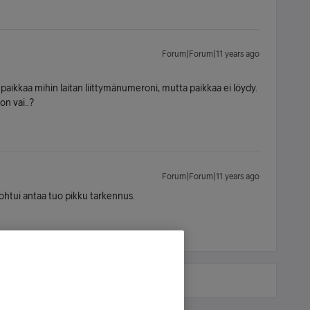
Forum|Forum|11 years ago
 paikkaa mihin laitan liittymänumeroni, mutta paikkaa ei löydy.
n vai..?
Forum|Forum|11 years ago
ohtui antaa tuo pikku tarkennus.