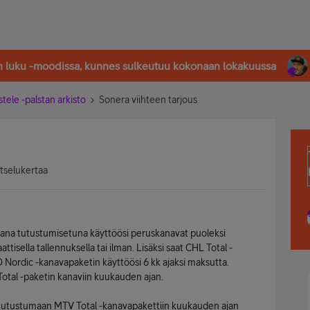
in luku -moodissa, kunnes sulkeutuu kokonaan lokakuussa
stele -palstan arkisto
Sonera viihteen tarjous
atselukertaa
eana tutustumisetuna käyttöösi peruskanavat puoleksi
isella tallennuksella tai ilman. Lisäksi saat CHL Total -
Nordic -kanavapaketin käyttöösi 6 kk ajaksi maksutta.
otal -paketin kanaviin kuukauden ajan.
tutustumaan MTV Total -kanavapakettiin kuukauden ajan