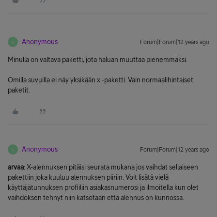
Anonymous
Forum|Forum|12 years ago
A
Minulla on valtava paketti, jota haluan muuttaa pienemmäksi.
Omilla suvuilla ei näy yksikään x -paketti. Vain normaalihintaiset
paketit.
Anonymous
Forum|Forum|12 years ago
A
arvaa
: X-alennuksen pitäisi seurata mukana jos vaihdat sellaiseen
pakettiin joka kuuluu alennuksen piiriin. Voit lisätä vielä
käyttäjätunnuksen profiiliin asiakasnumerosi ja ilmoitella kun olet
vaihdoksen tehnyt niin katsotaan että alennus on kunnossa.