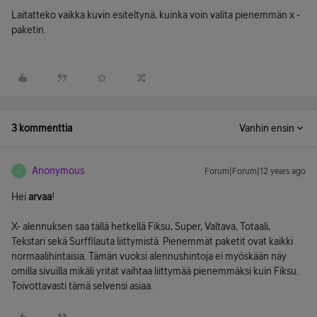
Laitatteko vaikka kuvin esiteltynä, kuinka voin valita pienemmän x -
paketin.
3 kommenttia
Vanhin ensin
Anonymous
Forum|Forum|12 years ago
A
Hei
arvaa
!
X- alennuksen saa tällä hetkellä Fiksu, Super, Valtava, Totaali,
Tekstari sekä Surffilauta liittymistä. Pienemmät paketit ovat kaikki
normaalihintaisia. Tämän vuoksi alennushintoja ei myöskään näy
omilla sivuilla mikäli yrität vaihtaa liittymää pienemmäksi kuin Fiksu.
Toivottavasti tämä selvensi asiaa.