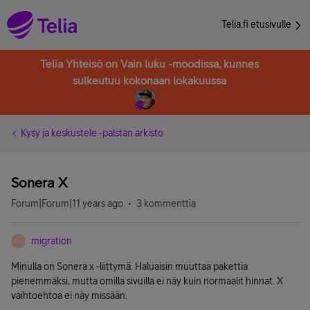
Telia.fi etusivulle
Telia Yhteisö on Vain luku -moodissa, kunnes
sulkeutuu kokonaan lokakuussa
Kysy ja keskustele -palstan arkisto
Sonera X
Forum|Forum|11 years ago
3 kommenttia
migration
M
Minulla on Sonera x -liittymä. Haluaisin muuttaa pakettia
pienemmäksi, mutta omilla sivuilla ei näy kuin normaalit hinnat. X
vaihtoehtoa ei näy missään.