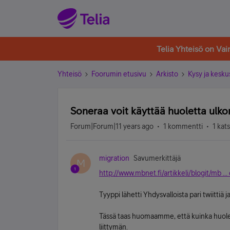
Telia Yhteisö on Va
Yhteisö
Foorumin etusivu
Arkisto
Kysy ja kesku
Soneraa voit käyttää huoletta ulko
Forum|Forum|11 years ago
1 kommentti
1 kat
migration
Savumerkittäjä
M
http://www.mbnet.fi/artikkeli/blogit/mb ... 
Tyyppi lähetti Yhdysvalloista pari twiitti
Tässä taas huomaamme, että kuinka huolet
liittymän.