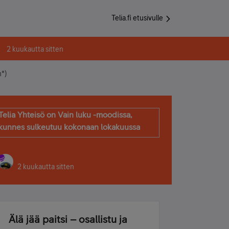
Telia.fi etusivulle
2 kuukautta sitten
h*)
Telia Yhteisö on Vain luku -moodissa,
kunnes sulkeutuu kokonaan lokakuussa
2 kuukautta sitten
Älä jää paitsi – osallistu ja