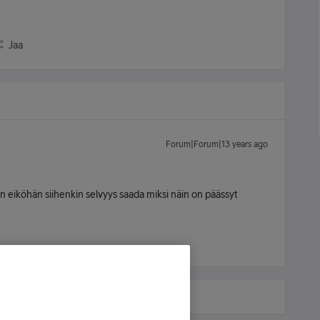
Jaa
Forum|Forum|13 years ago
en eiköhän siihenkin selvyys saada miksi näin on päässyt