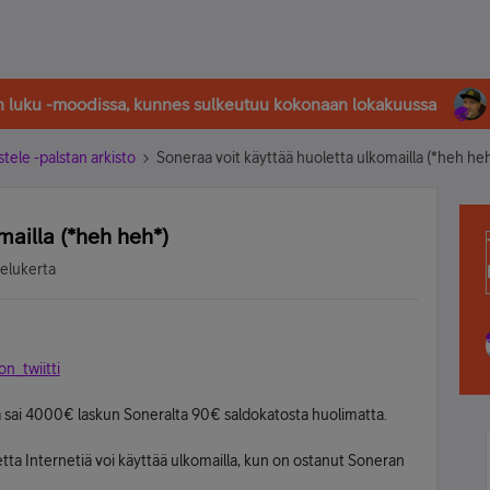
in luku -moodissa, kunnes sulkeutuu kokonaan lokakuussa
stele -palstan arkisto
Soneraa voit käyttää huoletta ulkomailla (*heh he
mailla (*heh heh*)
selukerta
on_twiitti
ä ja sai 4000€ laskun Soneralta 90€ saldokatosta huolimatta.
ta Internetiä voi käyttää ulkomailla, kun on ostanut Soneran