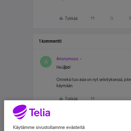
Tykkää
1 kommentti
Anonymous
A
Hei
Jjzo
!
Onneksi tuo asia on nyt selvityksessä, jot
käymään.
Tykkää
Käytämme sivustollamme evästeitä